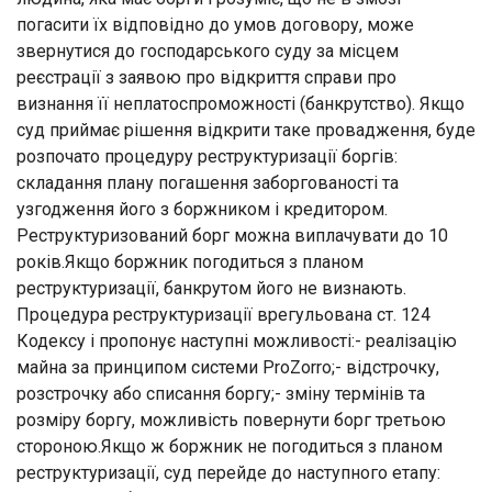
погасити їх відповідно до умов договору, може
звернутися до господарського суду за місцем
реєстрації з заявою про відкриття справи про
визнання її неплатоспроможності (банкрутство). Якщо
суд приймає рішення відкрити таке провадження, буде
розпочато процедуру реструктуризації боргів:
складання плану погашення заборгованості та
узгодження його з боржником і кредитором.
Реструктуризований борг можна виплачувати до 10
років.Якщо боржник погодиться з планом
реструктуризації, банкрутом його не визнають.
Процедура реструктуризації врегульована ст. 124
Кодексу і пропонує наступні можливості:- реалізацію
майна за принципом системи ProZorro;- відстрочку,
розстрочку або списання боргу;- зміну термінів та
розміру боргу, можливість повернути борг третьою
стороною.Якщо ж боржник не погодиться з планом
реструктуризації, суд перейде до наступного етапу: