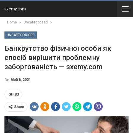
sxemy.com
Home
Uncategorised
UNCATEGORISED
Банкрутство фізичної особи як
спосіб вирішити проблемну
заборгованість — sxemy.com
On
Май 6, 2021
83
Share