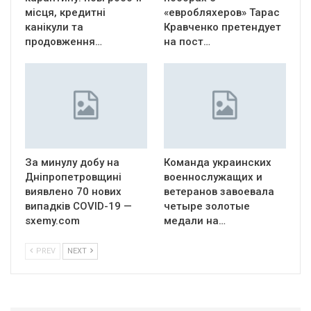
місця, кредитні
«евробляхеров» Тарас
канікули та
Кравченко претендует
продовження…
на пост…
За минулу добу на
Команда украинских
Дніпропетровщині
военнослужащих и
виявлено 70 нових
ветеранов завоевала
випадків COVID-19 —
четыре золотые
sxemy.com
медали на…
PREV
NEXT