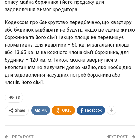
опису майна боржника і його продажу для
задоволення вимог кредитора.
Кодексом про банкрутство передбачено, що квартиру
або будинок відбирати не будуть, якщо це єдине житло
боржника та його сім’ї і якщо площа не перевищує
нормативну: для квартири – 60 кв. м загальної площі
або 13,65 кв. м на кожного члена сім’ї боржника, для
будинку – 120 кв. м. Також можна звернутися з
клопотанням не вилучати деяке майно, яке необхідно
для задоволення насущних потреб боржника або
членів його сім’ї.
83
VK
OK.ru
Facebook
Share
PREV POST
NEXT POST