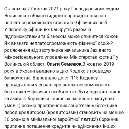
Станом на 27 квітня 2021 року Господарським судом
Волинської області відкрито провадження про
неплатоспроможність стосовно 9 фізичних осіб.
У переліку офіційних банкрутів разом із
підприємствами та бізнесом може опинитися кожен.
Як визнати неплатоспроможність фізичної особи? —
роз’яснення від заступника начальника Західного
міжрегіонального управління Міністерства юстиції у
Волинській області
Ольги Семенюк.
З жовтня 2019
року в Україні введено в дію Кодекс з процедур
банкрутства. Відповідно до ст. 115 Кодексу
провадження у справі про неплатоспроможність
боржника — фізичної особи може бути відкрито лише
за заявою боржника і лише за наявності наступних
умов:1) розмір прострочених зобов’язань боржника
перед кредитором (кредиторами) становить не менше
30 розмірів мінімальної заробітної плати;2) боржник
припинив погашення кредитів чи здійснення інших