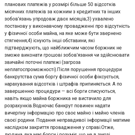
планових платежів у розмірі більше 50 відсотків
місячних платежів за кожним з кредитних та інших
зобов’язань упродовж двох місяців;3) ухвалено
постанову у виконавчому провадженні про відсутність
у фізичної особи майна, на яке може бути звернено
стягнення;4) існують інші обставини, які
підтверджують, що найближчим часом боржник не
зможе виконати грошові зобов’язання чи здійснювати
звичайні поточні платежі (загроза
неплатоспроможності).Після порушення процедури
банкрутства сума боргу фізичної особи фіксується,
нарахування відсотків і штрафів припиняється. А по
завершенню процедури — всі борги списуються,
навіть якщо майна боржника не вистачило для
розрахунків.Водночас банкрут повинен надати
вичерпну інформацію про своє майно і майно членів
своєї родини. Подання неправдивої інформації матиме
наслідком закриття провадження у справі.Отже,
людина, яка має борги і розуміє, що не в змозі