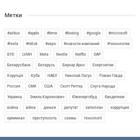
Метки
#airbus
#apple
#bmw
#boeing
#google
#microsoft
#tesla
#tiktok
#евро
#новости компаний
#технологии
BYD
LVMH
Meta
Nestle
Netflix
SAP
Беларусбанк
Беларусь
Бернар Арно
Енергоатом
Корупція
Куба
НАБУ
Николай Лагун
Роман Говда
Россия
СМИ
США
Скотт Риттер
Слуга Народа
Украина
Эмиль Карленович
Юженергобуд
бандитизм
война
війна
деньги
депутат
капеллан
коррупция
криминал
преступность
схемы
технології