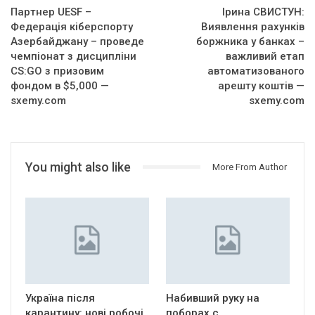
Партнер UESF –
Ірина СВИСТУН:
Федерація кіберспорту
Виявлення рахунків
Азербайджану – проведе
боржника у банках –
чемпіонат з дисципліни
важливий етап
CS:GO з призовим
автоматизованого
фондом в $5,000 —
арешту коштів —
sxemy.com
sxemy.com
You might also like
More From Author
Україна після
Набивший руку на
карантину: нові робочі
поборах с