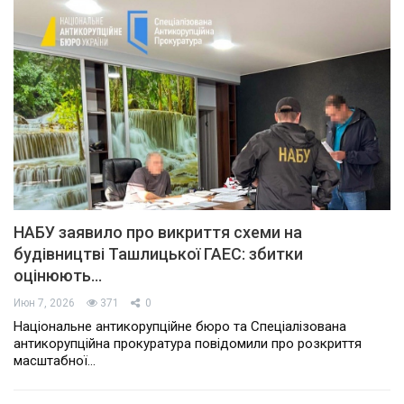
НАБУ заявило про викриття схеми на
будівництві Ташлицької ГАЕС: збитки
оцінюють…
Июн 7, 2026
371
0
Національне антикорупційне бюро та Спеціалізована
антикорупційна прокуратура повідомили про розкриття
масштабної…