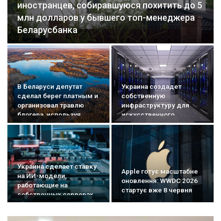
иностранцев, собиравшуюся похитить до 5
млн долларов у бывшего топ-менеджера
Беларусбанка
В Беларуси депутат
Украина создадет
сделал берег платным и
собственную
организовал травлю
инфраструктуру для
блогера, используя
искусственного
государственное СМИ
интеллекта
Украина сделает ставку
Apple готує масштабне
на ИИ-модели,
оновлення: WWDC 2026
работающие на
стартує вже 8 червня
собственных серверах