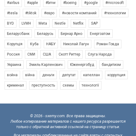
#airbus
#apple
#bmw
#boeing
#google
#microsoft
#tesla
#tiktok
#евро
#новости компаний
#технологии
BYD
LVMH
Meta
Nestle
Netflix
SAP
Беларусбанк
Беларусь
Бернар Арно
Енергоатом
Корупція
Куба
НАБУ
Николай Лагун
Роман Говда
Россия
СМИ
США
Скотт Риттер
Слуга Народа
Украина
Эмиль Карленович
Юженергобуд
бандитизм
война
війна
деньги
депутат
капеллан
коррупция
криминал
преступность
схемы
технології
© 2026 - sxemy.com. Все права защищены.
Любое копирование материалов с нашего ресурса разрешается
только с обратной активной ссылкой на страницу статьи.
Все материалы опубликованные на сайте взяты с открытых