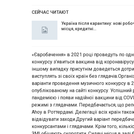
СЕЙЧАС ЧИТАЮТ
Україна після карантину: нові робо
місця, кредитні…
«Євробачення» в 2021 році проведуть по одн
конкурсу з’явиться вакцина від коронавірусу
іншому випадку присутнім доведеться дотрим
виступлять зі своїх країн без глядачів.Орга
варіанти проведення музичного конкурсу в 20
опублікованому на сайті конкурсу. Успішний 
пандемією і появи надійної вакцини від COV
режимі з глядачами. Передбачається, що репе
Ahoy в Роттердамі. Делегації всіх країн та
відвідувати заходи.Другий варіант передбач
конкурсантами і глядачами. Крім того, кількі
ЗМІ обіцяють скоротити. Сидячі місця в зал