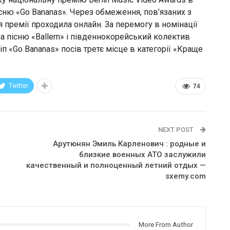
існю «Go Bananas». Через обмеження, пов’язаних з
 премії проходила онлайн. За перемогу в номінації
на пісню «Ballern» і південнокорейський колектив
іп «Go Bananas» посів третє місце в категорії «Краще
Twitter
74
NEXT POST
Арутюнян Эмиль Карленович : родные и
близкие военных АТО заслужили
качественный и полноценный летний отдых —
sxemy.com
More From Author