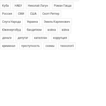
Куба
НАБУ
Николай Лагун
Роман Говда
Россия
СМИ
США
Скотт Риттер
Слуга Народа
Украина
Эмиль Карленович
Юженергобуд
бандитизм
война
війна
деньги
депутат
капеллан
коррупция
криминал
преступность
схемы
технології