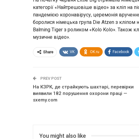
категорії «Найтрешовіше відео» за кліп на п
пандемією коронавірусу, церемонія вручення
боролися німецька група Die Atzen з кліпом 
Balming Tiger з роликом «Kolo Kolo». Також кл
музичне відео».
VK
OK.ru
Facebook
Share
PREV POST
На КЗРК, де страйкують шахтарі, перевірки
виявили 182 порушення охорони праці —
sxemy.com
You might also like