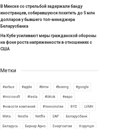
В Минске со стрельбой задержали банду
иностранцев, собиравшуюся похитить до 5 млн
долларов у бывшего топ-менеджера
Беларусбанка
На Кубе усиливают меры гражданской обороны
на фоне роста напряженности в отношениях с
США
Метки
#airbus
#apple
#bmw
#boeing
#google
#microsoft
#tesla
#tiktok
#евро
#новости компаний
#технологии
BYD
LVMH
Meta
Nestle
Netflix
SAP
Беларусбанк
Беларусь
Бернар Арно
Енергоатом
Корупція