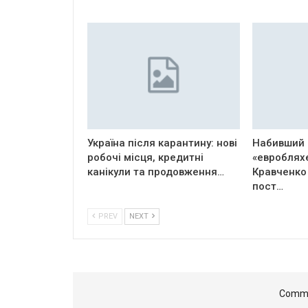
Україна після карантину: нові
Набивший 
робочі місця, кредитні
«евроблях
канікули та продовження…
Кравченко
пост…
PREV
NEXT
Comme