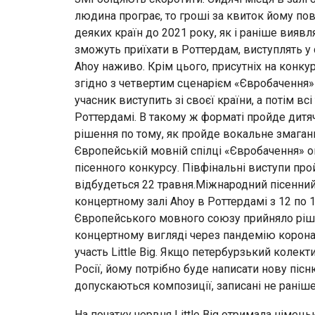
людина програє, то гроші за квиток йому по
деяких країн до 2021 року, як і раніше виявл
зможуть приїхати в Роттердам, виступлять у с
Ahoy наживо. Крім цього, присутніх на конку
згідно з четвертим сценарієм «Євробачення»
учасник виступить зі своєї країни, а потім вс
Роттердамі. В такому ж форматі пройде дитя
рішення по тому, як пройде вокальне змаганн
Європейській мовній спілці «Євробачення» 
пісенного конкурсу. Півфінальні виступи прой
відбудеться 22 травня.Міжнародний пісенни
концертному залі Ahoy в Роттердамі з 12 по 
Європейського мовного союзу прийняло ріше
концертному вигляді через пандемію коронав
участь Little Big. Якщо петербурзький колек
Росії, йому потрібно буде написати нову пісн
допускаються композиції, записані не раніш
На початку червня Little Big отримала німець