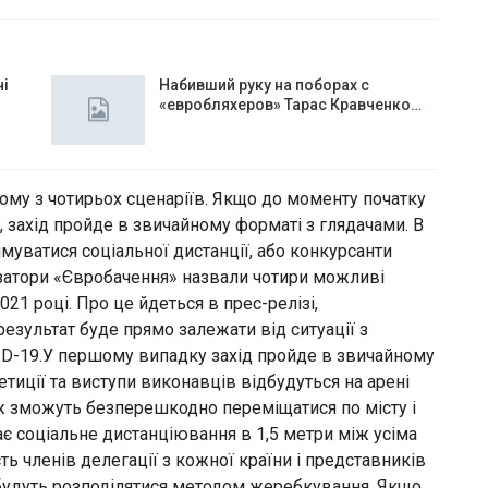
чі
Набивший руку на поборах с
«евробляхеров» Тарас Кравченко…
ому з чотирьох сценаріїв. Якщо до моменту початку
, захід пройде в звичайному форматі з глядачами. В
уватися соціальної дистанції, або конкурсанти
нізатори «Євробачення» назвали чотири можливі
21 році. Про це йдеться в прес-релізі,
результат буде прямо залежати від ситуації з
ID-19.У першому випадку захід пройде в звичайному
тиції та виступи виконавців відбудуться на арені
кож зможуть безперешкодно переміщатися по місту і
ає соціальне дистанціювання в 1,5 метри між усіма
сть членів делегації з кожної країни і представників
і будуть розподілятися методом жеребкування. Якщо