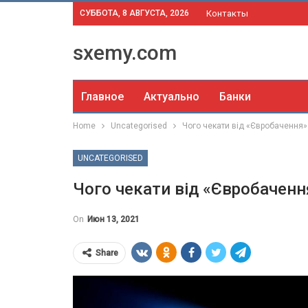
СУББОТА, 8 АВГУСТА, 2026
Контакты
sxemy.com
Главное
Актуально
Банки
Home
Uncategorised
Чого чекати від «Євробачення»
UNCATEGORISED
Чого чекати від «Євробаченн
On
Июн 13, 2021
Share