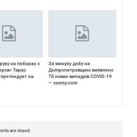
руку на поборах с
За минулу добу на
еров» Тарас
Дніпропетровщині виявлено
 претендует на
70 нових випадків COVID-19
— sxemy.com
nts are closed.