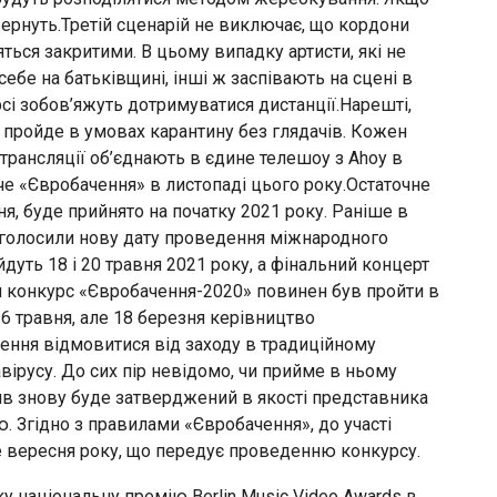
вернуть.Третій сценарій не виключає, що кордони
яться закритими. В цьому випадку артисти, які не
ебе на батьківщині, інші ж заспівають на сцені в
рсі зобов’яжуть дотримуватися дистанції.Нарешті,
 пройде в умовах карантину без глядачів. Кожен
і трансляції об’єднають в єдине телешоу з Ahoy в
че «Євробачення» в листопаді цього року.Остаточне
я, буде прийнято на початку 2021 року. Раніше в
оголосили нову дату проведення міжнародного
дуть 18 і 20 травня 2021 року, а фінальний концерт
й конкурс «Євробачення-2020» повинен був пройти в
16 травня, але 18 березня керівництво
ння відмовитися від заходу в традиційному
ірусу. До сих пір невідомо, чи прийме в ньому
тив знову буде затверджений в якості представника
ю. Згідно з правилами «Євробачення», до участі
е вересня року, що передує проведенню конкурсу.
ку національну премію Berlin Music Video Awards в