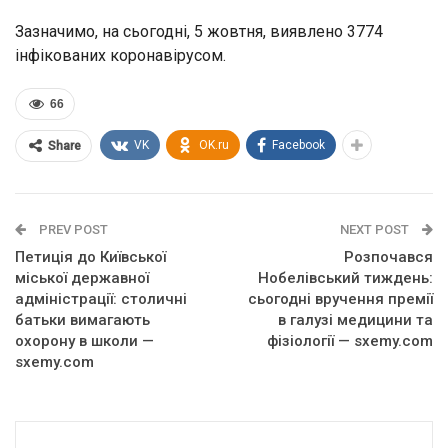
Зазначимо, на сьогодні, 5 жовтня, виявлено 3774
інфікованих коронавірусом.
66
VK
OK.ru
Facebook
Share
PREV POST
NEXT POST
Петиція до Київської
Розпочався
міської державної
Нобелівський тиждень:
адміністрації: столичні
сьогодні вручення премії
батьки вимагають
в галузі медицини та
охорону в школи —
фізіології — sxemy.com
sxemy.com