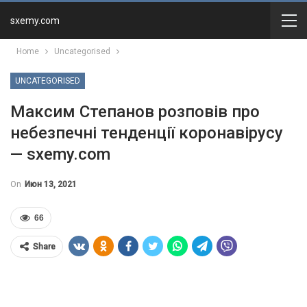
sxemy.com
Home
Uncategorised
UNCATEGORISED
Максим Степанов розповів про
небезпечні тенденції коронавірусу
— sxemy.com
On
Июн 13, 2021
66
Share