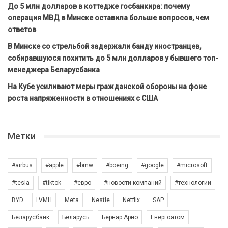
До 5 млн долларов в коттедже госбанкира: почему
операция МВД в Минске оставила больше вопросов, чем
ответов
В Минске со стрельбой задержали банду иностранцев,
собиравшуюся похитить до 5 млн долларов у бывшего топ-
менеджера Беларусбанка
На Кубе усиливают меры гражданской обороны на фоне
роста напряженности в отношениях с США
Метки
#airbus
#apple
#bmw
#boeing
#google
#microsoft
#tesla
#tiktok
#евро
#новости компаний
#технологии
BYD
LVMH
Meta
Nestle
Netflix
SAP
Беларусбанк
Беларусь
Бернар Арно
Енергоатом