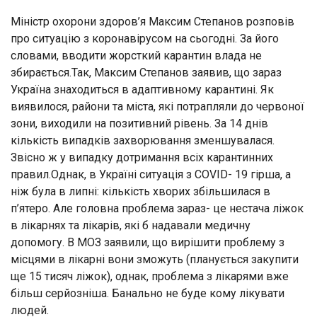
Міністр охорони здоров’я Максим Степанов розповів
про ситуацію з коронавірусом на сьогодні. За його
словами, вводити жорсткий карантин влада не
збирається.Так, Максим Степанов заявив, що зараз
Україна знаходиться в адаптивному карантині. Як
виявилося, райони та міста, які потрапляли до червоної
зони, виходили на позитивний рівень. За 14 днів
кількість випадків захворювання зменшувалася.
Звісно ж у випадку дотримання всіх карантинних
правил.Однак, в Україні ситуація з COVID- 19 гірша, а
ніж була в липні: кількість хворих збільшилася в
п’ятеро. Але головна проблема зараз- це нестача ліжок
в лікарнях та лікарів, які б надавали медичну
допомогу. В МОЗ заявили, що вирішити проблему з
місцями в лікарні вони зможуть (планується закупити
ще 15 тисяч ліжок), однак, проблема з лікарями вже
більш серйозніша. Банально не буде кому лікувати
людей.