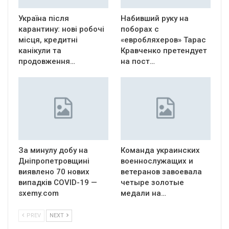
Україна після
Набивший руку на
карантину: нові робочі
поборах с
місця, кредитні
«евробляхеров» Тарас
канікули та
Кравченко претендует
продовження…
на пост…
За минулу добу на
Команда украинских
Дніпропетровщині
военнослужащих и
виявлено 70 нових
ветеранов завоевала
випадків COVID-19 —
четыре золотые
sxemy.com
медали на…
PREV
NEXT