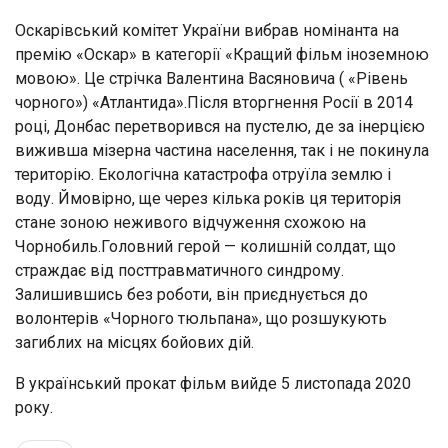
Оскарівський комітет України вибрав номінанта на
премію «Оскар» в категорії «Кращий фільм іноземною
мовою». Це стрічка Валентина Васяновича ( «Рівень
чорного») «Атлантида».Після вторгнення Росії в 2014
році, Донбас перетворився на пустелю, де за інерцією
виживша мізерна частина населення, так і не покинула
територію. Екологічна катастрофа отруїла землю і
воду. Ймовірно, ще через кілька років ця територія
стане зоною неживого відчуження схожою на
Чорнобиль.Головний герой — колишній солдат, що
страждає від посттравматичного синдрому.
Залишившись без роботи, він приєднується до
волонтерів «Чорного тюльпана», що розшукують
загиблих на місцях бойових дій.
В український прокат фільм вийде 5 листопада 2020
року.