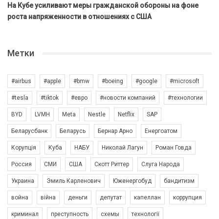
На Кубе усиливают меры гражданской обороны на фоне
роста напряженности в отношениях с США
Метки
#airbus
#apple
#bmw
#boeing
#google
#microsoft
#tesla
#tiktok
#евро
#новости компаний
#технологии
BYD
LVMH
Meta
Nestle
Netflix
SAP
Беларусбанк
Беларусь
Бернар Арно
Енергоатом
Корупція
Куба
НАБУ
Николай Лагун
Роман Говда
Россия
СМИ
США
Скотт Риттер
Слуга Народа
Украина
Эмиль Карленович
Юженергобуд
бандитизм
война
війна
деньги
депутат
капеллан
коррупция
криминал
преступность
схемы
технології