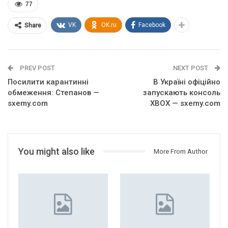
77
VK
OK.ru
Facebook
Share
PREV POST
NEXT POST
Посилити карантинні
В Україні офіційно
обмеження: Степанов —
запускають консоль
sxemy.com
XBOX — sxemy.com
You might also like
More From Author