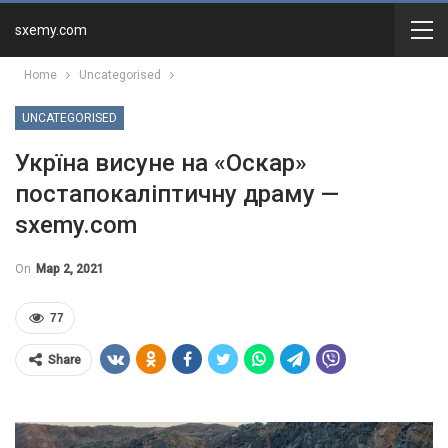
sxemy.com
Home
Uncategorised
UNCATEGORISED
Укрїна висуне на «Оскар»
постапокаліптичну драму —
sxemy.com
On
Мар 2, 2021
77
Share