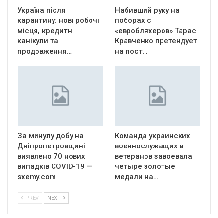
Україна після
Набивший руку на
карантину: нові робочі
поборах с
місця, кредитні
«евробляхеров» Тарас
канікули та
Кравченко претендует
продовження…
на пост…
За минулу добу на
Команда украинских
Дніпропетровщині
военнослужащих и
виявлено 70 нових
ветеранов завоевала
випадків COVID-19 —
четыре золотые
sxemy.com
медали на…
PREV
NEXT