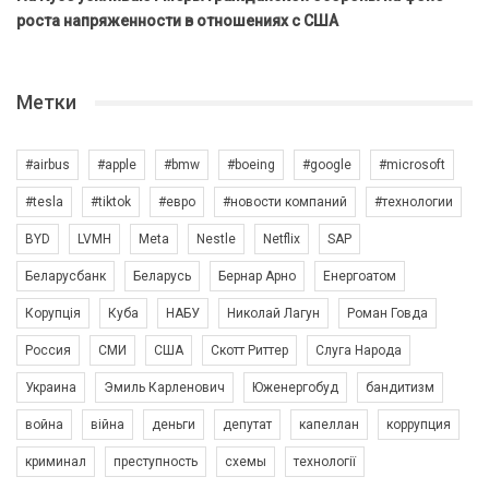
роста напряженности в отношениях с США
Метки
#airbus
#apple
#bmw
#boeing
#google
#microsoft
#tesla
#tiktok
#евро
#новости компаний
#технологии
BYD
LVMH
Meta
Nestle
Netflix
SAP
Беларусбанк
Беларусь
Бернар Арно
Енергоатом
Корупція
Куба
НАБУ
Николай Лагун
Роман Говда
Россия
СМИ
США
Скотт Риттер
Слуга Народа
Украина
Эмиль Карленович
Юженергобуд
бандитизм
война
війна
деньги
депутат
капеллан
коррупция
криминал
преступность
схемы
технології