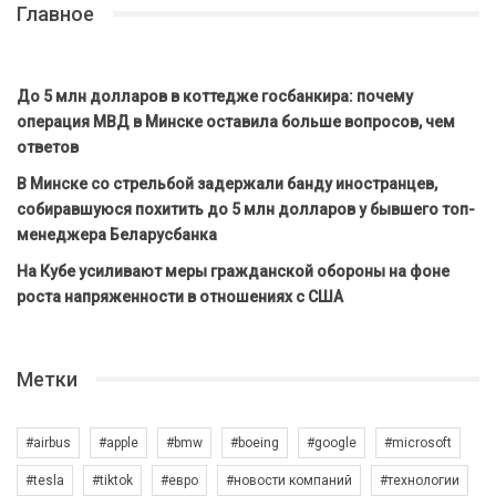
Главное
До 5 млн долларов в коттедже госбанкира: почему
операция МВД в Минске оставила больше вопросов, чем
ответов
В Минске со стрельбой задержали банду иностранцев,
собиравшуюся похитить до 5 млн долларов у бывшего топ-
менеджера Беларусбанка
На Кубе усиливают меры гражданской обороны на фоне
роста напряженности в отношениях с США
Метки
#airbus
#apple
#bmw
#boeing
#google
#microsoft
#tesla
#tiktok
#евро
#новости компаний
#технологии