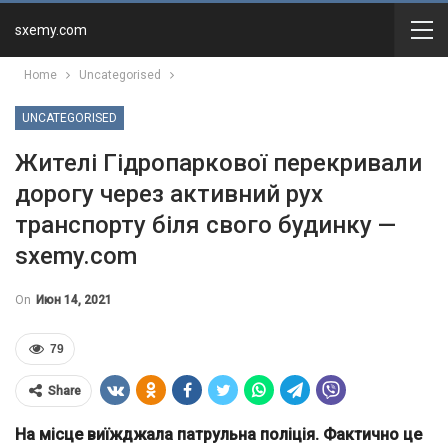
sxemy.com
Home
Uncategorised
UNCATEGORISED
Жителі Гідропаркової перекривали
дорогу через активний рух
транспорту біля свого будинку —
sxemy.com
On
Июн 14, 2021
79
Share
На місце виїжджала патрульна поліція. Фактично це