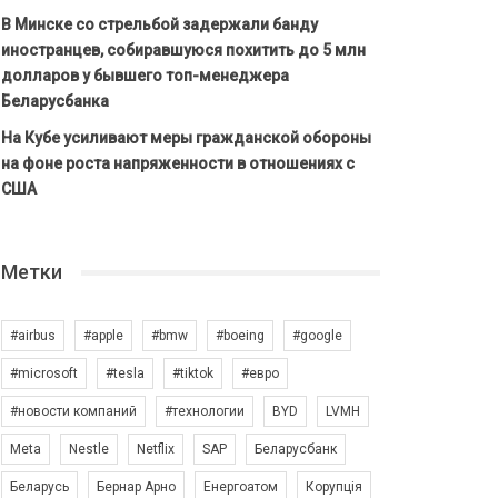
В Минске со стрельбой задержали банду
иностранцев, собиравшуюся похитить до 5 млн
долларов у бывшего топ-менеджера
Беларусбанка
На Кубе усиливают меры гражданской обороны
на фоне роста напряженности в отношениях с
США
Метки
#airbus
#apple
#bmw
#boeing
#google
#microsoft
#tesla
#tiktok
#евро
#новости компаний
#технологии
BYD
LVMH
Meta
Nestle
Netflix
SAP
Беларусбанк
Беларусь
Бернар Арно
Енергоатом
Корупція