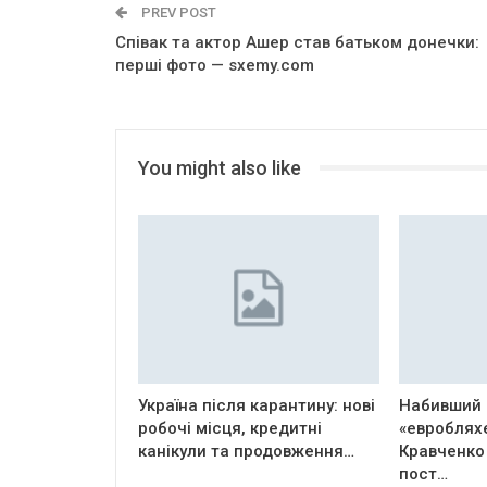
PREV POST
Співак та актор Ашер став батьком донечки:
перші фото — sxemy.com
You might also like
Україна після карантину: нові
Набивший 
робочі місця, кредитні
«евроблях
канікули та продовження…
Кравченко
пост…