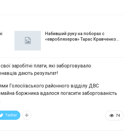
чі
Набивший руку на поборах с
«евробляхеров» Тарас Кравченко…
вої заробітні плати, які заборговувало
онавців дають результат!
ями Голосіївського районного відділу ДВС
майна боржника вдалося погасити заборгованість
.
Twitter
74