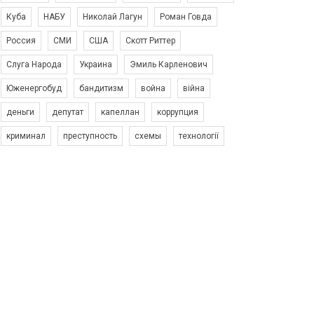
Куба
НАБУ
Николай Лагун
Роман Говда
Россия
СМИ
США
Скотт Риттер
Слуга Народа
Украина
Эмиль Карленович
Юженергобуд
бандитизм
война
війна
деньги
депутат
капеллан
коррупция
криминал
преступность
схемы
технології