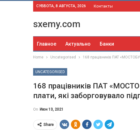
СУББОТА, 8 АВГУСТА, 2026
Контакты
sxemy.com
Главное
Актуально
Банки
Home
Uncategorised
168 працівників ПАТ «МОСТОБУД
UNCATEGORISED
168 працівників ПАТ «МОСТОБ
плати, які заборговувало пі
On
Июн 13, 2021
Share