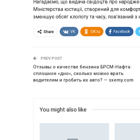
Нагадаємо, що видача свідоцтв про народжен
Міністерства юстиції, створений для комфорт
зменшує обсяг клопоту та часу, пов’язаний з
VK
OK.ru
Facebook
Share
PREV POST
Отзывы о качестве бензина БРСМ-Нафта:
сплошное «дно», сколько можно врать
водителям и гробить их авто? — sxemy.com
You might also like