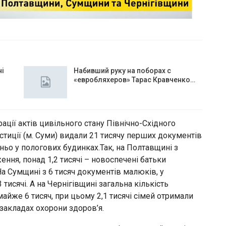
чі
Набивший руку на поборах с
«евробляхеров» Тарас Кравченко…
ції актів цивільного стану Північно-Східного
стиції (м. Суми) видали 21 тисячу перших документів
ньо у пологових будинках.Так, на Полтавщині з
ення, понад 1,2 тисячі – новоспечені батьки
а Сумщині з 6 тисяч документів малюків, у
исячі. А на Чернігівщині загальна кількість
айже 6 тисяч, при цьому 2,1 тисячі сімей отримали
закладах охорони здоров’я.