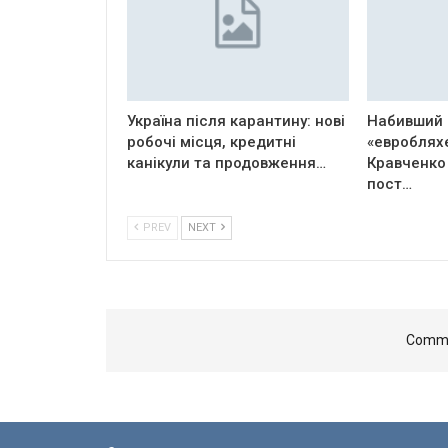
Україна після карантину: нові
Набивший 
робочі місця, кредитні
«евроблях
канікули та продовження…
Кравченко
пост…
PREV
NEXT
Comme