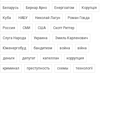
Беларусь
Бернар Арно
Енергоатом
Корупція
Куба
НАБУ
Николай Лагун
Роман Говда
Россия
СМИ
США
Скотт Риттер
Слуга Народа
Украина
Эмиль Карленович
Юженергобуд
бандитизм
война
війна
деньги
депутат
капеллан
коррупция
криминал
преступность
схемы
технології