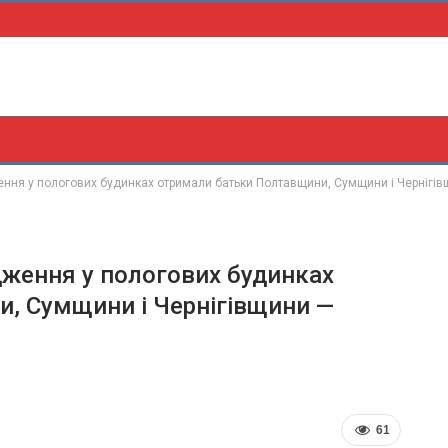
ення у пологових будинках отримали батьки Полтавщини, Сумщини і Чернігі
дження у пологових будинках
, Сумщини і Чернігівщини —
61