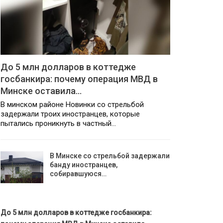
До 5 млн долларов в коттедже
госбанкира: почему операция МВД в
Минске оставила…
В минском районе Новинки со стрельбой
задержали троих иностранцев, которые
пытались проникнуть в частный…
В Минске со стрельбой задержали
банду иностранцев,
собиравшуюся…
До 5 млн долларов в коттедже госбанкира: