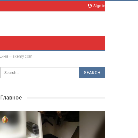
Sign in
вщини — sxemy.com
Главное