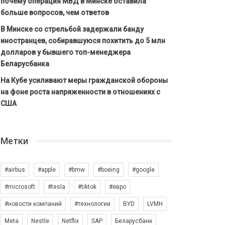
почему операция МВД в Минске оставила
больше вопросов, чем ответов
В Минске со стрельбой задержали банду
иностранцев, собиравшуюся похитить до 5 млн
долларов у бывшего топ-менеджера
Беларусбанка
На Кубе усиливают меры гражданской обороны
на фоне роста напряженности в отношениях с
США
Метки
#airbus
#apple
#bmw
#boeing
#google
#microsoft
#tesla
#tiktok
#евро
#новости компаний
#технологии
BYD
LVMH
Meta
Nestle
Netflix
SAP
Беларусбанк