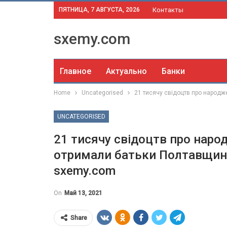
ПЯТНИЦА, 7 АВГУСТА, 2026
Контакты
sxemy.com
Главное
Актуально
Банки
Home
Uncategorised
21 тисячу свідоцтв про народж
UNCATEGORISED
21 тисячу свідоцтв про наро
отримали батьки Полтавщини
sxemy.com
On
Май 13, 2021
Share