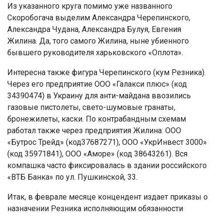
Из указанного круга помимо уже названного
Скоробогача выделим Александра Черепинского,
Александра Чудана, Александра Булуя, Евгения
Жилина. Да, того самого Жилина, ныне убиенного
бывшего руководителя харьковского «Оплота».
Интересна также фигура Черепинского (кум Резника).
Через его предприятие ООО «Галакси плюс» (код
34390474) в Украину для анти-майдана ввозились
газовые пистолеты, свето-шумовые гранаты,
бронежилеты, каски. По контрабандным схемам
работал также через предприятия Жилина: ООО
«Бутрос Трейд» (код37687271), ООО «УкрИнвест 3000»
(код 35971841), ООО «Аморе» (код 38643261). Вся
компашка часто фиксировалась в здании российского
«ВТБ Банка» по ул. Пушкинской, 33.
Итак, в феврале месяце концендент издает приказы о
назначении Резника исполняющим обязанности