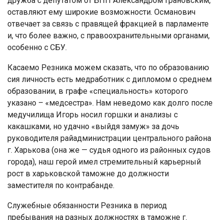
дружба с депутатом от БПП Александром Грановским,
оставляют ему широкие возможности. Османович
отвечает за связь с правящей фракцией в парламенте
и, что более важно, с правоохранительными органами,
особенно с СБУ.
Касаемо Резника можем сказать, что по образованию
сия личность есть медработник с дипломом о среднем
образовании, в графе «специальность» которого
указано – «медсестра». Нам неведомо как долго после
медучилища Игорь носил горшки и анализы с
какашками, но удачно «выйдя замуж» за дочь
руководителя райадминистрации центрального района
г. Харькова (она же — судья одного из районных судов
города), наш герой имел стремительный карьерный
рост в харьковской таможне до должности
заместителя по контрабанде.
Служебные обязанности Резника в период
пребывания на разных должностях в таможне г.