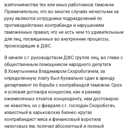
взяточничестве тех или иных работников таможни.
Примечательно, что во многих случаях нечистыми на
руку являются сотрудники подразделений по
противодействию контрабанде и нарушениям
таможенных правил, что не есть чем-то удивительным
для лиц, посвященных во внутренние процессы,
происходящие в ДФС.
В начале с.г. руководством ДФС группе лиц, во главе с
общественным помощником народного депутата
В.Хомутынника Владимиром Скоробогачем, за
определенную плату был буквально сдан в аренду
департамент по борьбе с контрабандой таможни. Срок
и условия договора концессии, как и размер
ежемесячных откатов конценденту, нам достоверно
не известен, но с февраля с.г. господин Скоробогач,
известный в харьковских бизнес-кругах
контрабандист мяса и финансовый воротила
налоговых ям, получил абсолютный и полный