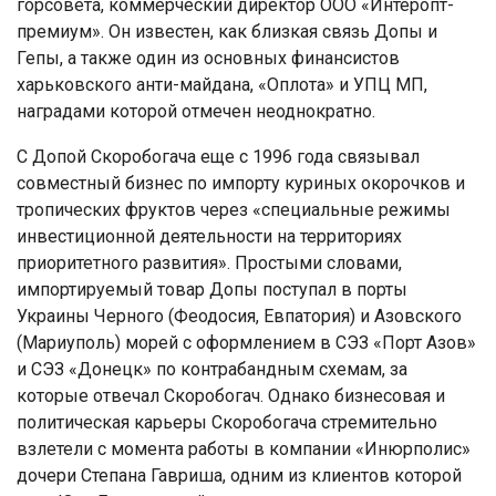
горсовета, коммерческий директор ООО «Интеропт-
премиум». Он известен, как близкая связь Допы и
Гепы, а также один из основных финансистов
харьковского анти-майдана, «Оплота» и УПЦ МП,
наградами которой отмечен неоднократно.
С Допой Скоробогача еще с 1996 года связывал
совместный бизнес по импорту куриных окорочков и
тропических фруктов через «специальные режимы
инвестиционной деятельности на территориях
приоритетного развития». Простыми словами,
импортируемый товар Допы поступал в порты
Украины Черного (Феодосия, Евпатория) и Азовского
(Мариуполь) морей с оформлением в СЭЗ «Порт Азов»
и СЭЗ «Донецк» по контрабандным схемам, за
которые отвечал Скоробогач. Однако бизнесовая и
политическая карьеры Скоробогача стремительно
взлетели с момента работы в компании «Инюрполис»
дочери Степана Гавриша, одним из клиентов которой