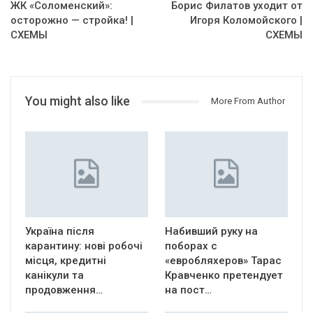
ЖК «Соломенский»:
Борис Филатов уходит от
осторожно — стройка! |
Игоря Коломойского |
СХЕМЫ
СХЕМЫ
You might also like
More From Author
Україна після
Набивший руку на
карантину: нові робочі
поборах с
місця, кредитні
«евробляхеров» Тарас
канікули та
Кравченко претендует
продовження…
на пост…