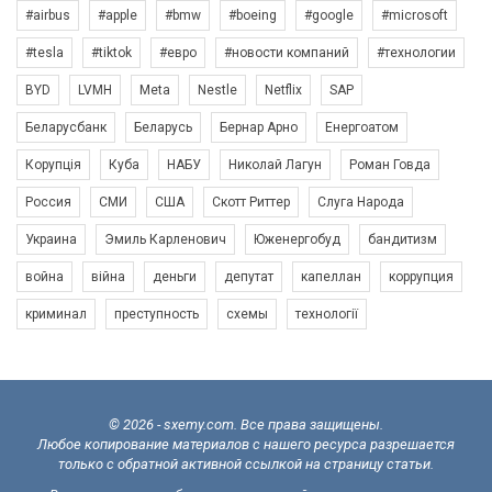
#airbus
#apple
#bmw
#boeing
#google
#microsoft
#tesla
#tiktok
#евро
#новости компаний
#технологии
BYD
LVMH
Meta
Nestle
Netflix
SAP
Беларусбанк
Беларусь
Бернар Арно
Енергоатом
Корупція
Куба
НАБУ
Николай Лагун
Роман Говда
Россия
СМИ
США
Скотт Риттер
Слуга Народа
Украина
Эмиль Карленович
Юженергобуд
бандитизм
война
війна
деньги
депутат
капеллан
коррупция
криминал
преступность
схемы
технології
© 2026 - sxemy.com. Все права защищены.
Любое копирование материалов с нашего ресурса разрешается
только с обратной активной ссылкой на страницу статьи.