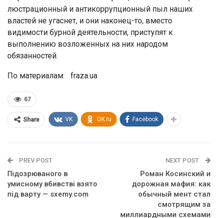
люстрационный и антикоррупционный пыл наших
властей не угаснет, и они наконец-то, вместо
видимости бурной деятельности, приступят к
выполнению возложенных на них народом
обязанностей.
По материалам: fraza.ua
67
VK
OK.ru
Facebook
Share
PREV POST
NEXT POST
Підозрюваного в
Роман Косинский и
умисному вбивстві взято
дорожная мафия: как
під варту — sxemy.com
обычный мент стал
смотрящим за
миллиардными схемами