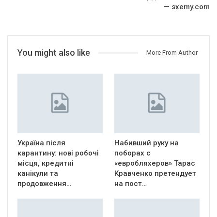
— sxemy.com
You might also like
More From Author
Україна після
Набивший руку на
карантину: нові робочі
поборах с
місця, кредитні
«евробляхеров» Тарас
канікули та
Кравченко претендует
продовження…
на пост…