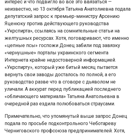
интерес и что подвигло во всё это ввязаться —
неизвестно, но 13 октября Татьяна Анатолиевна подала
депутатский запрос к премьер-министру Арсению
Яценюку против действующего руководства
«Укрспирта», ссылаясь на сомнительные статьи на
желтушных ресурсах. Хотя, поговаривают, что именно
«цепные псы» госпожи Донец забили под завязку
«чернушные» порталы украинского сегмента
Интернета крайне недостоверной информацией.
«Укрспирту», который уже битый месяц пытается
вернуть свои заводы досталось по полной, а его
руководство разве что в сговоре с дьяволом не
уличали. А аккурат перед публикацией последнего
«обличающего материала» Татьяна Анатольевна в
очередной раз ездила полюбоваться страусами.
Примечательно, что упомянутый выше запрос Донец
подала по просьбе подконтрольного Чеботареву
Черниговского профсоюза предпринимателей. Хотя,