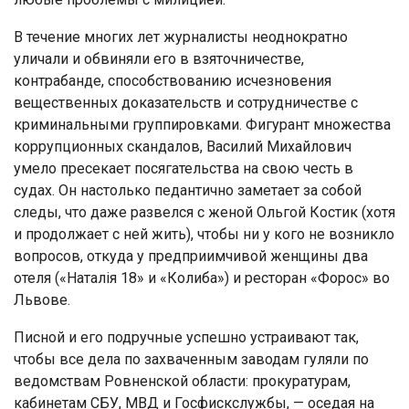
В течение многих лет журналисты неоднократно
уличали и обвиняли его в взяточничестве,
контрабанде, способствованию исчезновения
вещественных доказательств и сотрудничестве с
криминальными группировками. Фигурант множества
коррупционных скандалов, Василий Михайлович
умело пресекает посягательства на свою честь в
судах. Он настолько педантично заметает за собой
следы, что даже развелся с женой Ольгой Костик (хотя
и продолжает с ней жить), чтобы ни у кого не возникло
вопросов, откуда у предприимчивой женщины два
отеля («Наталія 18» и «Колиба») и ресторан «Форос» во
Львове.
Писной и его подручные успешно устраивают так,
чтобы все дела по захваченным заводам гуляли по
ведомствам Ровненской области: прокуратурам,
кабинетам СБУ, МВД и Госфискслужбы, — оседая на