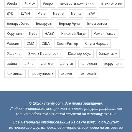
#tesla
#tiktok
#евро
#новости компаний
#технологии
BYD
LVMH
Meta
Nestle
Netflix
SAP
Беларусбанк
Беларусь
Бернар Арно
Енергоатом
Корупція
Куба
НАБУ
Николай Лагун
Роман Говда
Россия
СМИ
США
Скотт Риттер
Слуга Народа
Украина
Эмиль Карленович
Юженергобуд
бандитизм
война
війна
деньги
депутат
капеллан
коррупция
криминал
преступность
схемы
технології
© 2026 - sxemy.com. Все права защищены.
Любое копирование материалов с нашего ресурса разрешается
только с обратной активной ссылкой на страницу статьи.
Все материалы опубликованные на сайте взяты с открытых
источников и других порталов интернета, все права на авторство