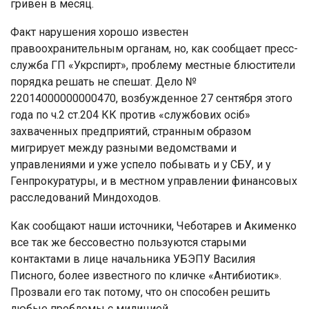
гривен в месяц.
Факт нарушения хорошо известен
правоохранительным органам, но, как сообщает пресс-
служба ГП «Укрспирт», проблему местные блюстители
порядка решать не спешат. Дело №
22014000000000470, возбужденное 27 сентября этого
года по ч.2 ст.204 КК против «службових осіб»
захваченных предприятий, странным образом
мигрирует между разными ведомствами и
управлениями и уже успело побывать и у СБУ, и у
Генпрокуратуры, и в местном управлении финансовых
расследований Миндоходов.
Как сообщают наши источники, Чеботарев и Акименко
все так же бессовестно пользуются старыми
контактами в лице начальника УБЭПУ Василия
Писного, более известного по кличке «Антибиотик».
Прозвали его так потому, что он способен решить
любые проблемы с милицией.