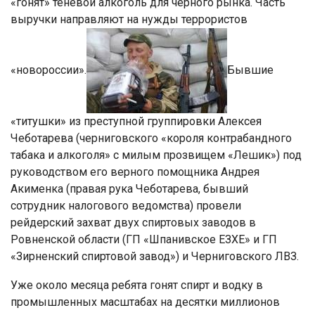
«гонят» теневой алкоголь для черного рынка. Часть
выручки направляют на нужды террористов
«новороссии».
Бывшие
«титушки» из преступной группировки Алексея
Чеботарева (черниговского «короля контрабандного
табака и алкоголя» с милым прозвищем «Лешик») под
руководством его верного помощника Андрея
Акименка (правая рука Чеботарева, бывший
сотрудник налогового ведомства) провели
рейдерский захват двух спиртовых заводов в
Ровненской области (ГП «Шпанивское ЕЗХЕ» и ГП
«Зирненский спиртовой завод») и Черниговского ЛВЗ.
Уже около месяца ребята гонят спирт и водку в
промышленных масштабах на десятки миллионов