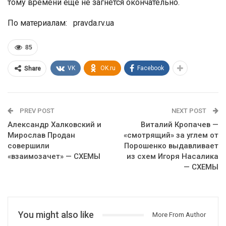
тому времени еще не загнется окончательно.
По материалам: pravda.rv.ua
85
VK
OK.ru
Facebook
Share
PREV POST
NEXT POST
Александр Халковский и
Виталий Кропачев —
Мирослав Продан
«смотрящий» за углем от
совершили
Порошенко выдавливает
«взаимозачет» — СХЕМЫ
из схем Игоря Насалика
— СХЕМЫ
You might also like
More From Author