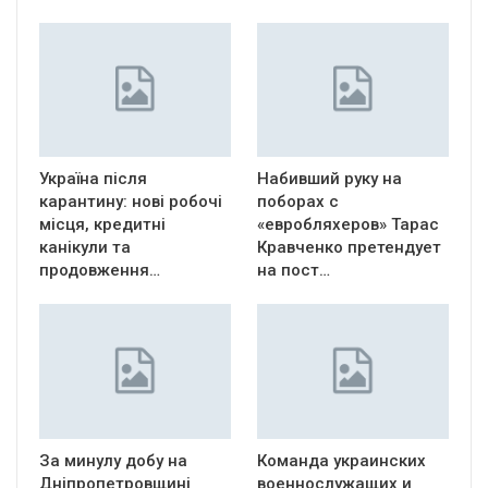
Україна після
Набивший руку на
карантину: нові робочі
поборах с
місця, кредитні
«евробляхеров» Тарас
канікули та
Кравченко претендует
продовження…
на пост…
За минулу добу на
Команда украинских
Дніпропетровщині
военнослужащих и