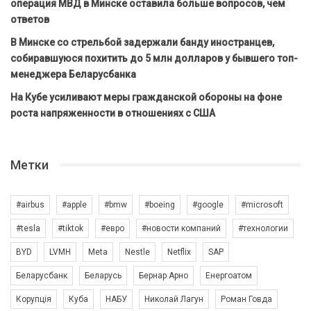
операция МВД в Минске оставила больше вопросов, чем
ответов
В Минске со стрельбой задержали банду иностранцев,
собиравшуюся похитить до 5 млн долларов у бывшего топ-
менеджера Беларусбанка
На Кубе усиливают меры гражданской обороны на фоне
роста напряженности в отношениях с США
Метки
#airbus
#apple
#bmw
#boeing
#google
#microsoft
#tesla
#tiktok
#евро
#новости компаний
#технологии
BYD
LVMH
Meta
Nestle
Netflix
SAP
Беларусбанк
Беларусь
Бернар Арно
Енергоатом
Корупція
Куба
НАБУ
Николай Лагун
Роман Говда