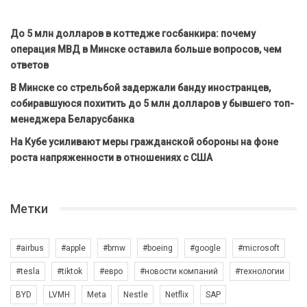
До 5 млн долларов в коттедже госбанкира: почему
операция МВД в Минске оставила больше вопросов, чем
ответов
В Минске со стрельбой задержали банду иностранцев,
собиравшуюся похитить до 5 млн долларов у бывшего топ-
менеджера Беларусбанка
На Кубе усиливают меры гражданской обороны на фоне
роста напряженности в отношениях с США
Метки
#airbus
#apple
#bmw
#boeing
#google
#microsoft
#tesla
#tiktok
#евро
#новости компаний
#технологии
BYD
LVMH
Meta
Nestle
Netflix
SAP