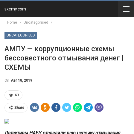
sxemy.com
Home
Uncategorised
UNCATEGORISED
АМПУ — коррупционные схемы
бессовестного отмывания денег |
СХЕМЫ
On
Авг 18, 2019
63
Share
Детективы НАБУ отследили всю цепочку отмывания