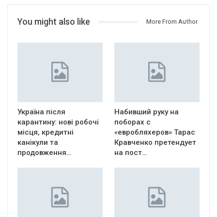
You might also like
More From Author
Україна після
Набивший руку на
карантину: нові робочі
поборах с
місця, кредитні
«евробляхеров» Тарас
канікули та
Кравченко претендует
продовження…
на пост…