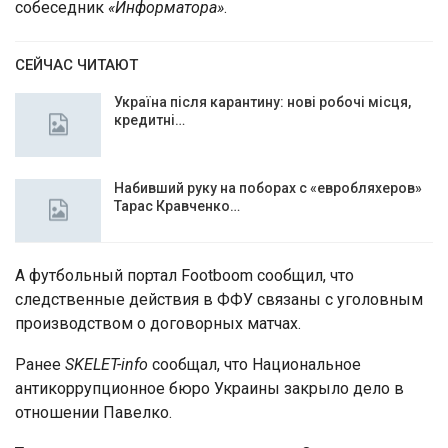
собеседник
«
Информатора
»
.
СЕЙЧАС ЧИТАЮТ
Україна після карантину: нові робочі місця,
кредитні…
Набивший руку на поборах с «евробляхеров»
Тарас Кравченко…
А футбольный портал Footboom сообщил, что
следственные действия в ФФУ связаны с уголовным
производством о договорных матчах.
Ранее
SKELET-info
сообщал, что Национальное
антикоррупционное бюро Украины закрыло дело в
отношении Павелко.