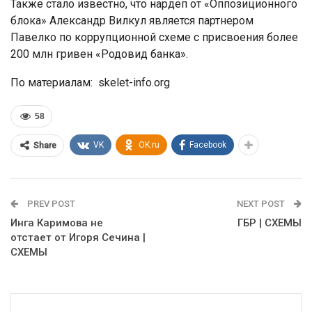
Также стало известно, что нардеп от «Оппозиционного
блока» Александр Вилкул является партнером
Павелко по коррупционной схеме с присвоения более
200 млн гривен «Родовид банка».
По материалам: skelet-info.org
58
VK
OK.ru
Facebook
Share
PREV POST
NEXT POST
Инга Каримова не
ГБР | СХЕМЫ
отстает от Игоря Сечина |
СХЕМЫ