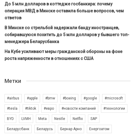
До 5 млн долларов в коттедже госбанкира: почему
операция МВД в Минске оставила больше вопросов, чем
ответов
В Минске со стрельбой задержали банду иностранцев,
собиравшуюся похитить до 5 млн долларов у бывшего топ-
менеджера Беларусбанка
На Кубе усиливают меры гражданской обороны на фоне
роста напряженности в отношениях с США
Метки
#airbus
#apple
#bmw
#boeing
#google
#microsoft
#tesla
#tiktok
#евро
#новости компаний
#технологии
BYD
LVMH
Meta
Nestle
Netflix
SAP
Беларусбанк
Беларусь
Бернар Арно
Енергоатом