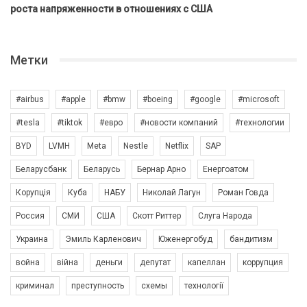
роста напряженности в отношениях с США
Метки
#airbus
#apple
#bmw
#boeing
#google
#microsoft
#tesla
#tiktok
#евро
#новости компаний
#технологии
BYD
LVMH
Meta
Nestle
Netflix
SAP
Беларусбанк
Беларусь
Бернар Арно
Енергоатом
Корупція
Куба
НАБУ
Николай Лагун
Роман Говда
Россия
СМИ
США
Скотт Риттер
Слуга Народа
Украина
Эмиль Карленович
Юженергобуд
бандитизм
война
війна
деньги
депутат
капеллан
коррупция
криминал
преступность
схемы
технології