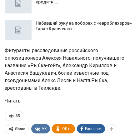
кредитні…
Набивший руку на поборах с «евробляхеров»
Тарас Кравченко…
Фигуранты расследования российского
оппозиционера Алексея Навального, получившего
название «Рыбка-гейт», Александр Кириллов и
Анастасия Вашукевич, более известные под
псевдонимами Алекс Лесли и Настя Рыбка,
арестованы в Таиланде.
Читать
65
VK
OK.ru
Facebook
Share