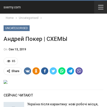
sxemy.com
Home
Uncategorised
UNCATEGORISED
Андрей Покер | СХЕМЫ
On
Сен 13, 2019
65
Share
СЕЙЧАС ЧИТАЮТ
Україна після карантину: нові робочі місця,