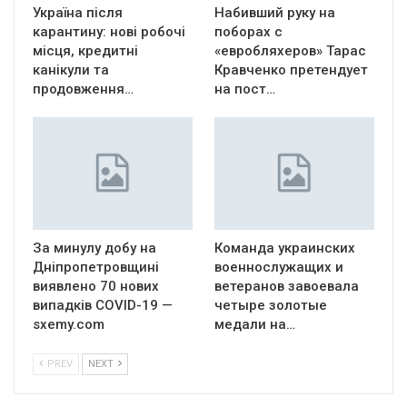
Україна після
Набивший руку на
карантину: нові робочі
поборах с
місця, кредитні
«евробляхеров» Тарас
канікули та
Кравченко претендует
продовження…
на пост…
За минулу добу на
Команда украинских
Дніпропетровщині
военнослужащих и
виявлено 70 нових
ветеранов завоевала
випадків COVID-19 —
четыре золотые
sxemy.com
медали на…
PREV
NEXT