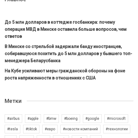
До 5 млн долларов в коттедже госбанкира: почему
операция МВД в Минске оставила больше вопросов, чем
ответов
В Минске со стрельбой задержали банду иностранцев,
собиравшуюся похитить до 5 млн долларов у бывшего топ-
менеджера Беларусбанка
На Кубе усиливают меры гражданской обороны на фоне
роста напряженности в отношениях с США
Метки
#airbus
#apple
#bmw
#boeing
#google
#microsoft
#tesla
#tiktok
#евро
#новости компаний
#технологии