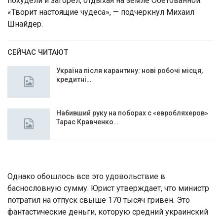
похудели и загорел, отдыхая на земле Обетованной.
«Творит настоящие чудеса», — подчеркнул Михаил
Шнайдер.
СЕЙЧАС ЧИТАЮТ
Україна після карантину: нові робочі місця,
кредитні…
Набивший руку на поборах с «евробляхеров»
Тарас Кравченко…
Однако обошлось все это удовольствие в
баснословную сумму. Юрист утверждает, что министр
потратил на отпуск свыше 170 тысяч гривен. Это
фантастические деньги, которую средний украинский