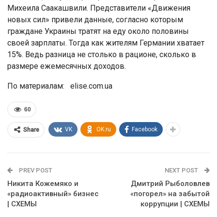
Михеила Саакашвили. Представители «Движения
новых сил» привели данные, согласно которым
граждане Украины тратят на еду около половины
своей зарплаты. Тогда как жителям Германии хватает
15%. Ведь разница не столько в рационе, сколько в
размере ежемесячных доходов.
По материалам: elise.com.ua
60
VK
OK.ru
Facebook
Share
PREV POST
NEXT POST
Никита Кожемяко и
Дмитрий Рыболовлев
«радиоактивный» бизнес
«погорел» на забытой
| СХЕМЫ
коррупции | СХЕМЫ