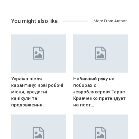
You might also like
More From Author
Україна після
Набивший руку на
карантину: нові робочі
поборах с
місця, кредитні
«евробляхеров» Тарас
канікули та
Кравченко претендует
продовження…
на пост…