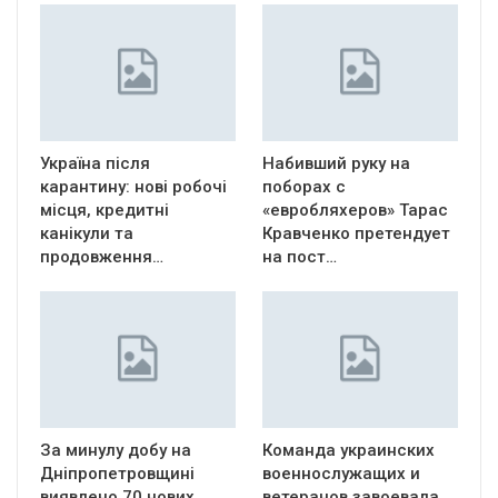
Україна після
Набивший руку на
карантину: нові робочі
поборах с
місця, кредитні
«евробляхеров» Тарас
канікули та
Кравченко претендует
продовження…
на пост…
За минулу добу на
Команда украинских
Дніпропетровщині
военнослужащих и
виявлено 70 нових
ветеранов завоевала