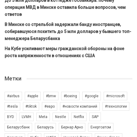
До 5 млн долларов в коттедже госбанкира: почему
операция МВД в Минске оставила больше вопросов, чем
ответов
В Минске со стрельбой задержали банду иностранцев,
собиравшуюся похитить до 5 млн долларов у бывшего топ-
менеджера Беларусбанка
На Кубе усиливают меры гражданской обороны на фоне
роста напряженности в отношениях с США
Метки
#airbus
#apple
#bmw
#boeing
#google
#microsoft
#tesla
#tiktok
#евро
#новости компаний
#технологии
BYD
LVMH
Meta
Nestle
Netflix
SAP
Беларусбанк
Беларусь
Бернар Арно
Енергоатом