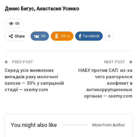
Денис Бигус,
Анастасия Усенко
66
VK
OK.ru
Facebook
Share
PREV POST
NEXT POST
Серед усіх виявлених
НАБУ против САП: из-за
випадків раку молочної
чего разгорелся
залози — 30% у запущеній
конфликт в
стадії — sxemy.com
антикоррупционных
органах — sxemy.com
You might also like
More From Author