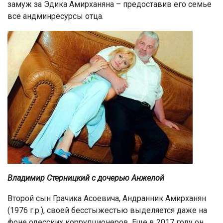
замуж за Эдика Амирханяна – предоставив его семье
все андминресурсы отца.
Владимир Стерницкий с дочерью Анжелой
Второй сын Грачика Асоевича, Андранник Амирханян
(1976 г.р.), своей бесстыжестью выделяется даже на
фоне одесских коррупционеров. Еще в 2017 году он,