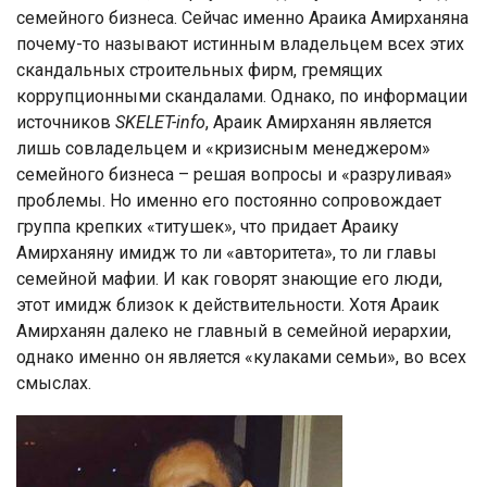
семейного бизнеса. Сейчас именно Араика Амирханяна
почему-то называют истинным владельцем всех этих
скандальных строительных фирм, гремящих
коррупционными скандалами. Однако, по информации
источников
SKELET-info
, Араик Амирханян является
лишь совладельцем и «кризисным менеджером»
семейного бизнеса – решая вопросы и «разруливая»
проблемы. Но именно его постоянно сопровождает
группа крепких «титушек», что придает Араику
Амирханяну имидж то ли «авторитета», то ли главы
семейной мафии. И как говорят знающие его люди,
этот имидж близок к действительности. Хотя Араик
Амирханян далеко не главный в семейной иерархии,
однако именно он является «кулаками семьи», во всех
смыслах.