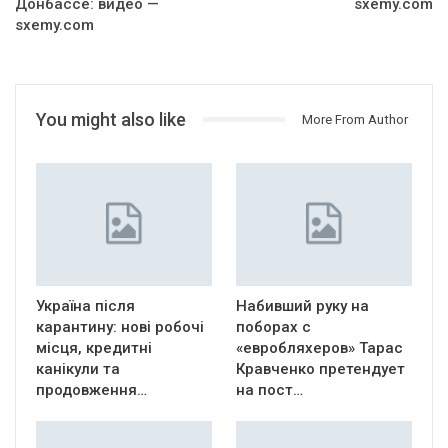
Донбассе: видео —
sxemy.com
sxemy.com
You might also like
More From Author
Україна після
Набивший руку на
карантину: нові робочі
поборах с
місця, кредитні
«евробляхеров» Тарас
канікули та
Кравченко претендует
продовження…
на пост…