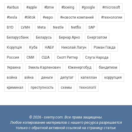
#airbus
#apple
#bmw
#boeing
#google
#microsoft
#tesla
#tiktok
#евро
#новости компаний
#технологии
BYD
LVMH
Meta
Nestle
Netflix
SAP
Беларусбанк
Беларусь
Бернар Арно
Енергоатом
Корупція
Куба
НАБУ
Николай Лагун
Роман Говда
Россия
СМИ
США
Скотт Риттер
Слуга Народа
Украина
Эмиль Карленович
Юженергобуд
бандитизм
война
війна
деньги
депутат
капеллан
коррупция
криминал
преступность
схемы
технології
© 2026 - sxemy.com. Все права защищены.
Любое копирование материалов с нашего ресурса разрешается
только с обратной активной ссылкой на страницу статьи.