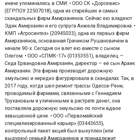
иначе упоминались в СМИ: • ООО СК «Дорсевис»
(ЕГРПОУ 22507018), одна из старейших и самых
скандальных фирм Амирханянов. Сейчас ею владеют
Эдик Амирханян и его супруга Анжела Владимировна. •
КМП «Агросинтез» (20945033), одна из первых фирм
Амирханянов, основанная Грачиком Рушановичем в
начале 90-х. Сегодня он влет ею вместе с сыном
Олегом. • ООО «СПМК-17» (01353551), владелец —
Седа Ервандовна Амирханян, директор — её сын Араик
Амирханян. Эта фирма производит дорожную
эмульсию и нередко фигурировала в скандалах. Так, в
2017 году, когда шел ремонт трассы Одесса-Рени,
проводимый фирмами, связанными с Геннадием
Трухановым и уличенными в растрате денег, она
поставляла дорожную эмульсию по почти вдвое
завышенной цене. • ООО «Первомайский
специализированный карьер» (03443655),
контрольный пакет акций был выкуплен (или
выдурен) семьей Амирханянов и принадлежит