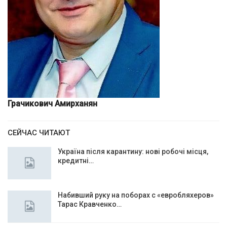
Грачикович Амирханян
СЕЙЧАС ЧИТАЮТ
Україна після карантину: нові робочі місця,
кредитні…
Набивший руку на поборах с «евробляхеров»
Тарас Кравченко…