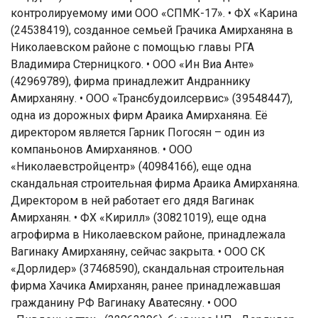
контролируемому ими ООО «СПМК-17». • ФХ «Карина
(24538419), созданное семьей Грачика Амирханяна в
Николаевском районе с помощью главы РГА
Владимира Стерницкого. • ООО «Ин Виа Анте»
(42969789), фирма принадлежит Андраннику
Амирханяну. • ООО «Трансбудоилсервис» (39548447),
одна из дорожных фирм Араика Амирханяна. Её
директором является Гарник Погосян – один из
компаньонов Амирханянов. • ООО
«Николаевстройцентр» (40984166), еще одна
скандальная строительная фирма Араика Амирханяна.
Директором в ней работает его дядя Вагинак
Амирханян. • ФХ «Кирилл» (30821019), еще одна
агрофирма в Николаевском районе, принадлежала
Вагинаку Амирханяну, сейчас закрыта. • ООО СК
«Дорлидер» (37468590), скандальная строительная
фирма Хачика Амирханян, ранее принадлежавшая
гражданину РФ Вагинаку Аватесяну. • ООО