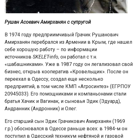
Рушан Асоевич Амирханян с супругой
В 1974 году предприимчивый Грачик Рушанович
Амирханян перебрался из Армении в Крым, где нашел
себе хорошую работу – по информации
источников
SKELET-info,
он работал с т.н.
«шабашниками». Уже в 1987 году он легализовал свой
бизнес, открыв кооператив «Кровельщик». После он
переехал в Одессу, создал еще несколько
предприятий, в том числе КМП «Агросинтез» (ЕГРПОУ
20945033). Его помощниками и компаньонами стали
братья Хачик и Вагинак, и сыновья Эдик (Эдуард),
Андранник (Андронник) и Олег.
Его старший сын Эдик Грачикович Амирханян (1969
г.р.) обосновался в Одессе раньше всех: в 1984-м он
поступил в Одесский техникум нефтяной и газовой