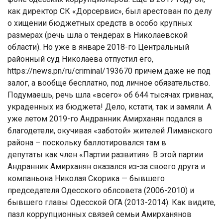
как директор СК «Дорсервис», был арестован по делу
о хищении бюджетных средств в особо крупных
размерах (речь шла о тендерах в Николаевской
области). Но уже в январе 2018-го Центральный
районный суд Николаева отпустил его,
https://news.pn/ru/criminal/193670 причем даже не под
залог, а вообще бесплатно, под личное обязательство.
Подумаешь, речь шла «всего» об 644 тысячах гривнах,
украденных из бюджета! Дело, кстати, так и замяли. А
уже летом 2019-го Андранник Амирханян подался в
благодетели, окучивая «заботой» жителей Лиманского
района – поскольку баллотировался там в
депутаты как член «Партии развития». В этой партии
Андранник Амирханян оказался из-за своего друга и
компаньона Николая Скорика — бывшего
председателя Одесского облсовета (2006-2010) и
бывшего главы Одесской ОГА (2013-2014). Как видите,
пазл коррупционных связей семьи Амирханянов