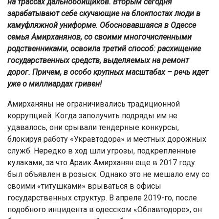
на трассах дальнобойщиков. Вторым сегодня
зарабатывают себе скучающие на блокпостах люди в
камуфляжной униформе. Обосновавшаяся в Одессе
семья Амирханянов, со своими многочисленными
родственниками, освоила третий способ: расхищение
государственных средств, выделяемых на ремонт
дорог. Причем, в особо крупных масштабах – речь идет
уже о миллиардах гривен!
Амирханяны не ограничивались традиционной
коррупцией. Когда заполучить подряды им не
удавалось, они срывали тендерные конкурсы,
блокируя работу «Укравтодора» и местных дорожных
служб. Нередко в ход шли угрозы, подкрепленные
кулаками, за что Араик Амирханян еще в 2017 году
был объявлен в розыск. Однако это не мешало ему со
своими «титушками» врываться в офисы
государственных структур. В апреле 2019-го, после
подобного инцидента в одесском «Облавтодоре», он