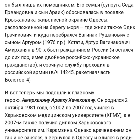
он был лишь их помощником. Его семья (супруга Седа
Ервандовна и сын Араик) обосновалась в поселке
Крыжановка, живописной окраине Одессы,
расположенной на берегу моря – где жили также Эдик
Грачикович, и куда перебрался Вагинак Рушанович с
сыном Артуром (1976 г.р.). Кстати, Артур Вагинакович
Амирханян в 90-х был гражданином России (и остался
до сих пор, имея двойное российско-украинское
гражданство), и срочную службу проходил в
российской армии (в/ч 14245, ракетная часть
Бологое-4).
И вот теперь мы подошли к главному
герою,
Амирханяну Араику Хачиковичу
. Он родился 2
октября 1981 года, с 2002 по 2007 год учился в
Харьковском медицинском университете (ХГМУ), а в
2007-м также получил диплом Харьковского
университета им. Карамзина. Однако врачеванием он
так и не занялся, а вернулся в Одессу и влился в ряды