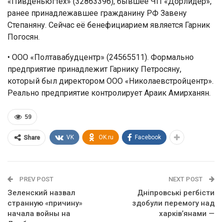
«Пивденьюгтех» (32863396), бывшее ЧП «Дорлидер»,
ранее принадлежавшее гражданину РФ Завену
Степаняну. Сейчас её бенефициарием является Гарник
Погосян.
• ООО «Полтавабудцентр» (24565511). Формально
предприятие принадлежит Гарнику Петросяну,
который был директором ООО «Николаевстройцентр».
Реально предприятие контролирует Араик Амирханян.
59
VK
OK.ru
Facebook
Share
PREV POST
NEXT POST
Зеленский назвал
Дніпровські регбісти
странную «причину»
здобули перемогу над
начала войны на
харків’янами —