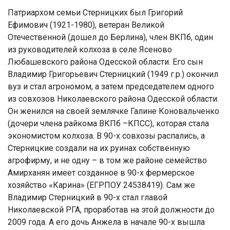
Патриархом семьи Стерницких был Григорий
Ефимович (1921-1980), ветеран Великой
Отечественной (дошел до Берлина), член ВКПб, один
из руководителей колхоза в селе Ясеново
Любашевского района Одесской области. Его сын
Владимир Григорьевич Стерницкий (1949 г.р.) окончил
вуз и стал агрономом, а затем председателем одного
из совхозов Николаевского района Одесской области.
Он женился на своей землячке Галине Коновальченко
(дочери члена райкома ВКПб –КПСС), которая стала
экономистом колхоза. В 90-х совхозы распались, а
Стерницкие создали на их руинах собственную
агрофирму, и не одну – в том же районе семейство
Амирханян имеет созданное в 90-х фермерское
хозяйство «Карина» (ЕГРПОУ 24538419). Сам же
Владимир Стерницкий в 90-х стал главой
Николаевской РГА, проработав на этой должности до
2009 года. А его дочь Анжела в начале 90-х вышла