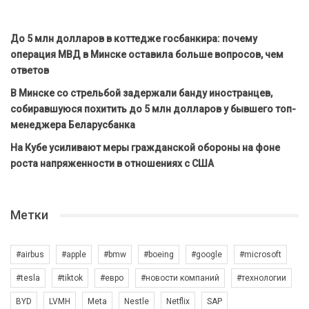
До 5 млн долларов в коттедже госбанкира: почему
операция МВД в Минске оставила больше вопросов, чем
ответов
В Минске со стрельбой задержали банду иностранцев,
собиравшуюся похитить до 5 млн долларов у бывшего топ-
менеджера Беларусбанка
На Кубе усиливают меры гражданской обороны на фоне
роста напряженности в отношениях с США
Метки
#airbus
#apple
#bmw
#boeing
#google
#microsoft
#tesla
#tiktok
#евро
#новости компаний
#технологии
BYD
LVMH
Meta
Nestle
Netflix
SAP