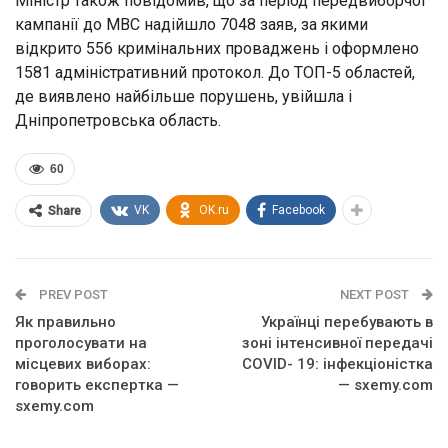
Міністр також повідомив, що за період передвиборчої
кампанії до МВС надійшло 7048 заяв, за якими
відкрито 556 кримінальних проваджень і оформлено
1581 адміністративний протокол. До ТОП-5 областей,
де виявлено найбільше порушень, увійшла і
Дніпропетровська область.
60
VK
OK.ru
Facebook
Share
PREV POST
NEXT POST
Як правильно
Українці перебувають в
проголосувати на
зоні інтенсивної передачі
місцевих виборах:
COVID- 19: інфекціоністка
говорить експертка —
— sxemy.com
sxemy.com