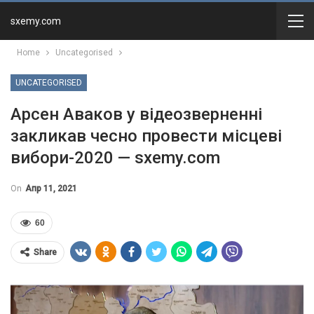
sxemy.com
Home
Uncategorised
UNCATEGORISED
Арсен Аваков у відеозверненні
закликав чесно провести місцеві
вибори-2020 — sxemy.com
On
Апр 11, 2021
60
Share