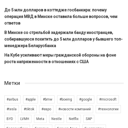
До 5 млн долларов в коттедже госбанкира: почему
операция МВД в Минске оставила больше вопросов, чем
ответов
В Минске со стрельбой задержали банду иностранцев,
собиравшуюся похитить до 5 млн долларов у бывшего топ-
менеджера Беларусбанка
На Кубе усиливают меры гражданской обороны на фоне
роста напряженности в отношениях с США
Метки
#airbus
#apple
#bmw
#boeing
#google
#microsoft
#tesla
#tiktok
#евро
#новости компаний
#технологии
BYD
LVMH
Meta
Nestle
Netflix
SAP