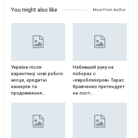
You might also like
More From Author
Україна після
Набивший руку на
карантину: нові робочі
поборах с
місця, кредитні
«евробляхеров» Тарас
канікули та
Кравченко претендует
продовження…
на пост…