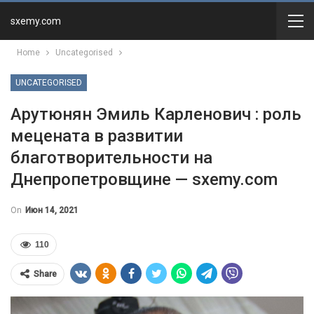
sxemy.com
Home
Uncategorised
UNCATEGORISED
Арутюнян Эмиль Карленович : роль
мецената в развитии
благотворительности на
Днепропетровщине — sxemy.com
On
Июн 14, 2021
110
Share