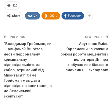
110
VK
OK.ru
Facebook
Share
PREV POST
NEXT POST
“Володимир Гройсман, ви
Арутюнян Еміль
— альфонс? Ви готові
Карленович : з кожним
нести персональну
роком робота меценатів і
кримінальну
волонтерів Дніпра
відповідальність за
набуває все більшого
хабар, отриманий від
значення — sxemy.com
Микитася?” Саме
Гройсман має дати
відповідь на запитання, а
не Зеленський! —
sxemy.com