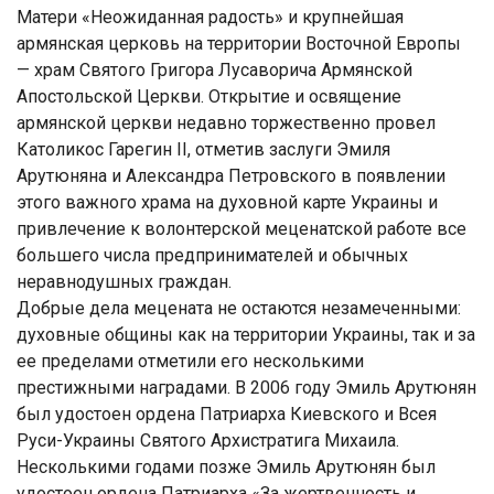
Матери «Неожиданная радость» и крупнейшая
армянская церковь на территории Восточной Европы
— храм Святого Григора Лусаворича Армянской
Апостольской Церкви. Открытие и освящение
армянской церкви недавно торжественно провел
Католикос Гарегин II, отметив заслуги Эмиля
Арутюняна и Александра Петровского в появлении
этого важного храма на духовной карте Украины и
привлечение к волонтерской меценатской работе все
большего числа предпринимателей и обычных
неравнодушных граждан.
Добрые дела мецената не остаются незамеченными:
духовные общины как на территории Украины, так и за
ее пределами отметили его несколькими
престижными наградами. В 2006 году Эмиль Арутюнян
был удостоен ордена Патриарха Киевского и Всея
Руси-Украины Святого Архистратига Михаила.
Несколькими годами позже Эмиль Арутюнян был
удостоен ордена Патриарха «За жертвенность и