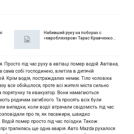
чі
Набивший руку на поборах с
«евробляхеров» Тарас Кравченко…
. Просто під час руху в автівці помер водій. Автівка,
а сама собі господинею, влетіла в дитячій
тей. Крім водія, постраждалих немає. Тіло чоловіка
у все обійшлося, проте всі жителі міста сильно
ба порятунку та евакуатор. Вони намагаються
вають родичам загиблого. Та просять всіх були
 випадки, коли водії втрачали свідомість під час
озповідали про те, як пасажири, швидко
 Водій помер просто під час поїздки. Також
прі трапилась ще одна аварія. Авто Mazda рухалося