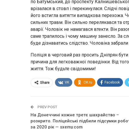
по Батумський, до проспекту Калнишевськог
врізалася в стовп і перекинулася. Слідчі по
його встигла витягти випадкова перехожа. Ч
сильних травм. Він сильно перелякався та от
аварії. Чоловік не намагався втекти. Він раз
саме трапилось і чому машину занесло. За сл
буде дізнаватись слідство. Чоловіка забрали д
Поліція в черговий раз просить Дніпрян бути
причина для легковажної поведінки. Від тог
життя. Тож будьте свідомими!
VK
OK.ru
Facebook
Share
PREV POST
На Донеччині кожне третє шахрайство –
розкрито. Поліцейські підбили підсумки робо
за 2020 рік — sxemy.com