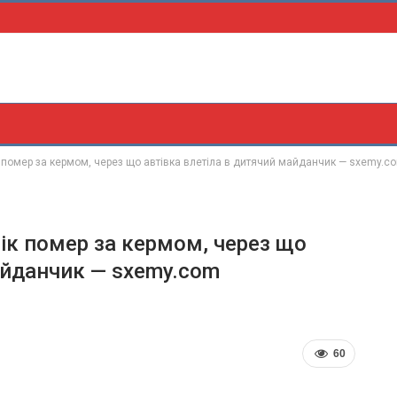
к помер за кермом, через що автівка влетіла в дитячий майданчик — sxemy.c
вік помер за кермом, через що
айданчик — sxemy.com
60