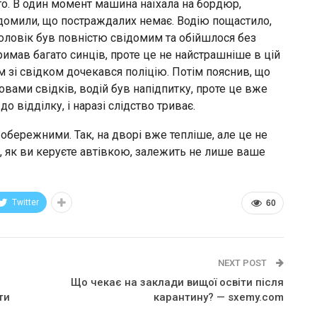
о. В один момент машина наїхала на бордюр,
відомили, що постраждалих немає. Водію пощастило,
оловік був повністю свідомим та обійшлося без
римав багато синців, проте це не найстрашніше в цій
ом зі свідком дочекався поліцію. Потім пояснив, що
овами свідків, водій був напідпитку, проте це вже
о відділку, і наразі слідство триває.
 обережними. Так, на дворі вже тепліше, але це не
о, як ви керуєте автівкою, залежить не лише ваше
Twitter
60
NEXT POST
Що чекає на заклади вищої освіти після
ти
карантину? — sxemy.com