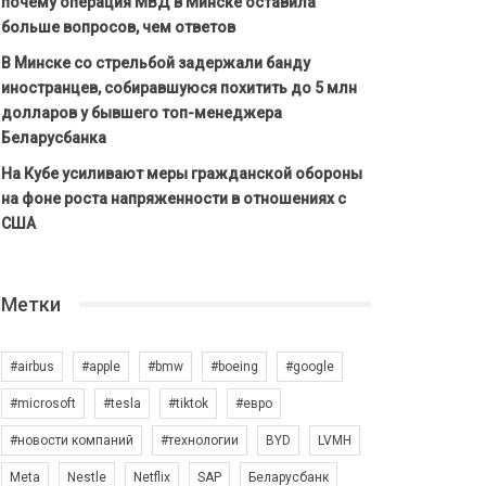
почему операция МВД в Минске оставила
больше вопросов, чем ответов
В Минске со стрельбой задержали банду
иностранцев, собиравшуюся похитить до 5 млн
долларов у бывшего топ-менеджера
Беларусбанка
На Кубе усиливают меры гражданской обороны
на фоне роста напряженности в отношениях с
США
Метки
#airbus
#apple
#bmw
#boeing
#google
#microsoft
#tesla
#tiktok
#евро
#новости компаний
#технологии
BYD
LVMH
Meta
Nestle
Netflix
SAP
Беларусбанк