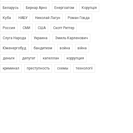
Беларусь
Бернар Арно
Енергоатом
Корупція
Куба
НАБУ
Николай Лагун
Роман Говда
Россия
СМИ
США
Скотт Риттер
Слуга Народа
Украина
Эмиль Карленович
Юженергобуд
бандитизм
война
війна
деньги
депутат
капеллан
коррупция
криминал
преступность
схемы
технології