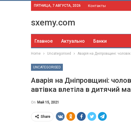
ПЯТНИЦА, 7 АВГУСТА, 2026
Контакты
sxemy.com
Главное
Актуально
Банки
Home
Uncategorised
Аварія на Дніпровщині: чолові
UNCATEGORISED
Аварія на Дніпровщині: чоло
автівка влетіла в дитячий м
On
Май 15, 2021
Share