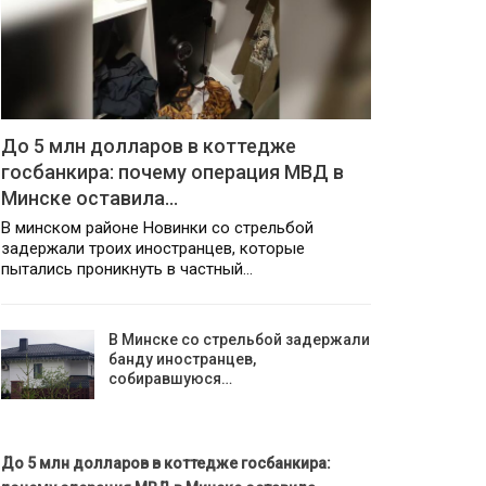
До 5 млн долларов в коттедже
госбанкира: почему операция МВД в
Минске оставила…
В минском районе Новинки со стрельбой
задержали троих иностранцев, которые
пытались проникнуть в частный…
В Минске со стрельбой задержали
банду иностранцев,
собиравшуюся…
До 5 млн долларов в коттедже госбанкира: