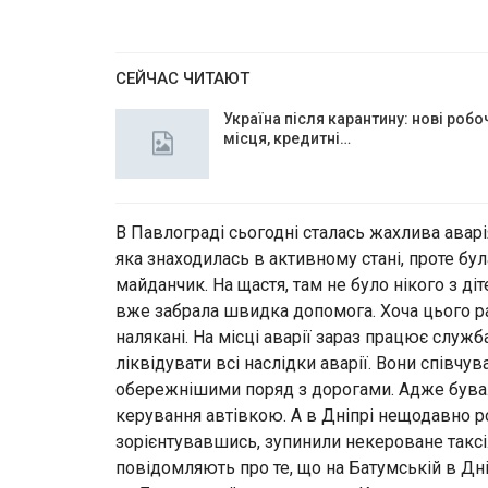
СЕЙЧАС ЧИТАЮТ
Україна після карантину: нові робо
місця, кредитні…
В Павлограді сьогодні сталась жахлива аварія
яка знаходилась в активному стані, проте бул
майданчик. На щастя, там не було нікого з ді
вже забрала швидка допомога. Хоча цього раз
налякані. На місці аварії зараз працює служ
ліквідувати всі наслідки аварії. Вони співчу
обережнішими поряд з дорогами. Адже бували
керування автівкою. А в Дніпрі нещодавно р
зорієнтувавшись, зупинили некероване таксі.
повідомляють про те, що на Батумській в Дні