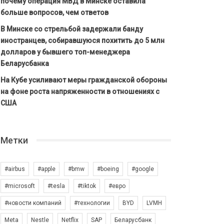
почему операция МВД в Минске оставила
больше вопросов, чем ответов
В Минске со стрельбой задержали банду
иностранцев, собиравшуюся похитить до 5 млн
долларов у бывшего топ-менеджера
Беларусбанка
На Кубе усиливают меры гражданской обороны
на фоне роста напряженности в отношениях с
США
Метки
#airbus
#apple
#bmw
#boeing
#google
#microsoft
#tesla
#tiktok
#евро
#новости компаний
#технологии
BYD
LVMH
Meta
Nestle
Netflix
SAP
Беларусбанк