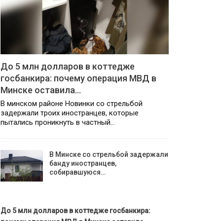
До 5 млн долларов в коттедже
госбанкира: почему операция МВД в
Минске оставила…
В минском районе Новинки со стрельбой
задержали троих иностранцев, которые
пытались проникнуть в частный…
В Минске со стрельбой задержали
банду иностранцев,
собиравшуюся…
До 5 млн долларов в коттедже госбанкира: