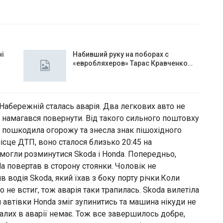
чі
Набивший руку на поборах с
«евробляхеров» Тарас Кравченко…
 Набережній сталась аварія. Два легкових авто не
их намагався повернути. Від такого сильного поштовху
а пошкодила огорожу та знесла знак пішохідного
місце ДТП, воно сталося близько 20:45 на
змогли розминутися Skoda і Honda. Попередньо,
da повертав в сторону стоянки. Чоловік не
 водія Skoda, який їхав з боку порту річки.Коли
о не встиг, тож аварія таки трапилась. Skoda вилетіла
ій автівки Honda зміг зупинитись та машина нікуди не
алих в аварії немає. Тож все завершилось добре,