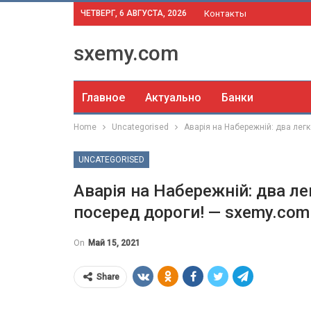
ЧЕТВЕРГ, 6 АВГУСТА, 2026
Контакты
sxemy.com
Главное
Актуально
Банки
Home
Uncategorised
Аварія на Набережній: два лег
UNCATEGORISED
Аварія на Набережній: два л
посеред дороги! — sxemy.com
On
Май 15, 2021
Share