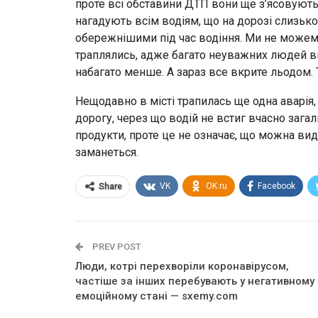
проте всі обставини ДТП вони ще з’ясовують
нагадують всім водіям, що на дорозі слизько,
обережнішими під час водіння. Ми не можем
траплялись, адже багато неуважних людей ви
набагато менше. А зараз все вкрите льодом.
Нещодавно в місті трапилась ще одна аварія,
дорогу, через що водій не встиг вчасно зага
продукти, проте це не означає, що можна ви
заманеться.
VK
OK.ru
Facebook
Share
PREV POST
Люди, котрі перехворіли коронавірусом,
частіше за інших перебувають у негативному
емоційному стані — sxemy.com