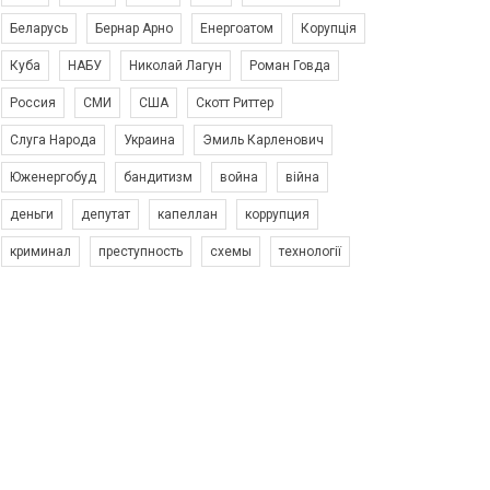
Беларусь
Бернар Арно
Енергоатом
Корупція
Куба
НАБУ
Николай Лагун
Роман Говда
Россия
СМИ
США
Скотт Риттер
Слуга Народа
Украина
Эмиль Карленович
Юженергобуд
бандитизм
война
війна
деньги
депутат
капеллан
коррупция
криминал
преступность
схемы
технології