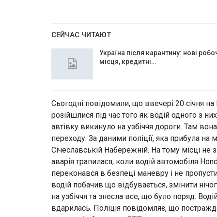
СЕЙЧАС ЧИТАЮТ
Україна після карантину: нові робо
місця, кредитні…
Сьогодні повідомили, що ввечері 20 січня на
розійшлися під час того як водій одного з н
автівку викинуло на узбіччя дороги. Там вон
переходу. За даними поліції, яка прибула на 
Січеславській Набережній. На тому місці не 
аварія трапилася, коли водій автомобіля Hon
переконався в безпеці маневру і не пропустив
водій побачив що відбувається, змінити нічог
на узбіччя та знесла все, що було поряд. Вод
вдарилась. Поліція повідомляє, що постражд