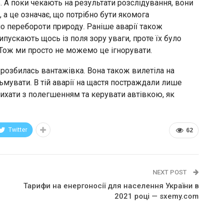
. А поки чекають на результати розслідування, вони
 а це означає, що потрібно бути якомога
о перебороти природу. Раніше аварії також
пускають щось із поля зору уваги, проте їх було
 Тож ми просто не можемо це ігнорувати.
 розбилась вантажівка. Вона також вилетіла на
льмувати. В тій аварії на щастя постраждали лише
дихати з полегшенням та керувати автівкою, як
Twitter
62
NEXT POST
Тарифи на енергоносії для населення України в
2021 році — sxemy.com