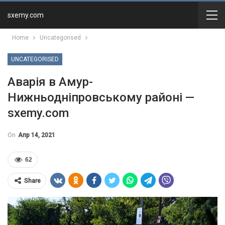
sxemy.com
Home
Uncategorised
UNCATEGORISED
Аварія в Амур-
Нижньодніпровському районі —
sxemy.com
On
Апр 14, 2021
62
Share