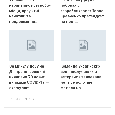
Україна після
Набивший руку на
карантину: нові робочі
поборах с
місця, кредитні
«евробляхеров» Тарас
канікули та
Кравченко претендует
продовження…
на пост…
За минулу добу на
Команда украинских
Дніпропетровщині
военнослужащих и
виявлено 70 нових
ветеранов завоевала
випадків COVID-19 —
четыре золотые
sxemy.com
медали на…
PREV
NEXT