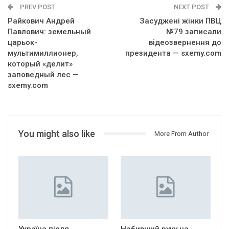
PREV POST
NEXT POST
Райкович Андрей
Засуджені жінки ПВЦ
Павлович: земельный
№79 записали
царьок-
відеозвернення до
мультимиллионер,
президента — sxemy.com
который «делит»
заповедный лес —
sxemy.com
You might also like
More From Author