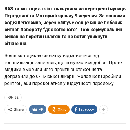
ВАЗ та мотоцикл зіштовхнулися на перехресті вулиць
Передової та Моторної зранку 9 вересня. За словами
водія легковика, через сліпуче сонце він не побачив
сигнал повороту “двоколісного”. Тож кермувальник
виїхав на перетин шляхів та не встиг уникнути
зіткнення.
Водій мотоцикла спочатку відмовлявся від
госпіталізації: запевняв, що почувається добре. Проте
медики вмовили його пройти обстеження та
доправили до 6-ї міської лікарні. Чоловікові зробили
рентген, аби переконатися у відсутності перелому.
62
VK
OK.ru
Facebook
Share