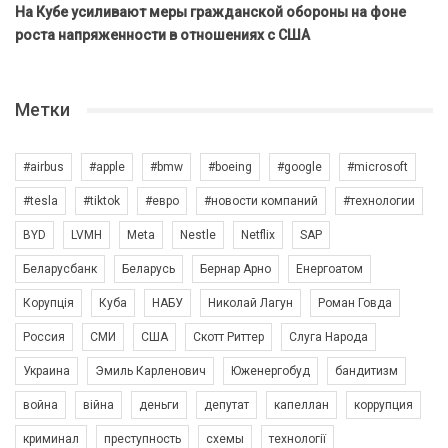
На Кубе усиливают меры гражданской обороны на фоне
роста напряженности в отношениях с США
Метки
#airbus
#apple
#bmw
#boeing
#google
#microsoft
#tesla
#tiktok
#евро
#новости компаний
#технологии
BYD
LVMH
Meta
Nestle
Netflix
SAP
Беларусбанк
Беларусь
Бернар Арно
Енергоатом
Корупція
Куба
НАБУ
Николай Лагун
Роман Говда
Россия
СМИ
США
Скотт Риттер
Слуга Народа
Украина
Эмиль Карленович
Юженергобуд
бандитизм
война
війна
деньги
депутат
капеллан
коррупция
криминал
преступность
схемы
технології