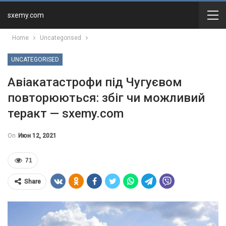
sxemy.com
Home
Uncategorised
UNCATEGORISED
Авіакатастрофи під Чугуєвом
повторюються: збіг чи можливий
теракт — sxemy.com
On
Июн 12, 2021
71
Share