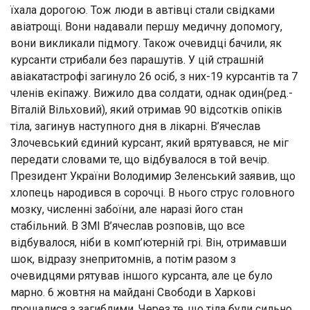
їхала дорогою. Тож люди в автівці стали свідками
авіатрощі. Вони надавали першу медичну допомогу,
вони викликали підмогу. Також очевидці бачили, як
курсанти стрибали без парашутів. У цій страшній
авіакатастрофі загинуло 26 осіб, з них-19 курсантів та 7
членів екіпажу. Вижило два солдати, однак один(ред.-
Віталій Вільховий), який отримав 90 відсотків опіків
тіла, загинув наступного дня в лікарні. В’ячеслав
Злочевський єдиний курсант, який врятувався, не міг
передати словами те, що відбувалося в той вечір.
Президент України Володимир Зеленський заявив, що
хлопець народився в сорочці. В нього струс головного
мозку, численні забоїни, але наразі його стан
стабільний. В ЗМІ В’ячеслав розповів, що все
відбувалося, ніби в комп’ютерній грі. Він, отримавши
шок, відразу знепритомнів, а потім разом з
очевидцями рятував іншого курсанта, але це було
марно. 6 жовтня на майдані Свободи в Харкові
прощалися з загиблими. Через те, що тіла були сильно