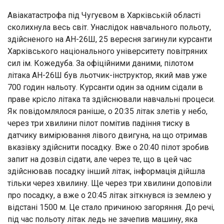
Авіакатастрофа під Чугуєвом в Харківській області
сколихнула весь світ. Унаслідок навчального польоту,
здійсненого на АН-26Ш, 25 вересня загинули курсанти
Харківського національного університету повітряних
сил ім. Кожедуба. За офіційними даними, пілотом
літака АН-26Ш був льотчик-інструктор, який мав уже
700 годин нальоту. Курсанти один за одним сідали в
праве крісло літака та здійснювали навчальні процеси.
Як повідомлялося раніше, о 20:35 літак злетів у небо,
через три хвилини пілот помітив падіння тиску в
датчику вимірювання лівого двигуна, на що отримав
вказівку здійснити посадку. Вже о 20:40 пілот зробив
запит на дозвіл сідати, але через те, що в цей час
здійснював посадку інший літак, інформація дійшла
тільки через хвилину. Ще через три хвилини доповіли
про посадку, а вже о 20:45 літак зіткнувся із землею у
відстані 1500 м. Це стало причиною загоряння. До речі,
під час польоту літак ледь не зачепив машину, яка