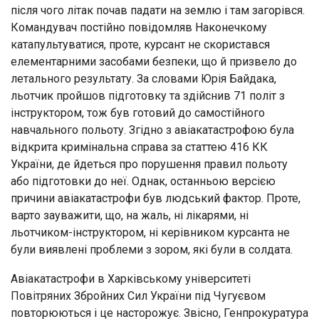
після чого літак почав падати на землю і там загорівся.
Командувач постійно повідомляв Наконечкому
катапультуватися, проте, курсант не скористався
елементарними засобами безпеки, що й призвело до
летального результату. За словами Юрія Байдака,
льотчик пройшов підготовку та здійснив 71 політ з
інструктором, тож був готовий до самостійного
навчального польоту. Згідно з авіакатастрофою була
відкрита кримінальна справа за статтею 416 КК
України, де йдеться про порушення правил польоту
або підготовки до неї. Однак, останньою версією
причини авіакатастрофи був людський фактор. Проте,
варто зауважити, що, на жаль, ні лікарями, ні
льотчиком-інструктором, ні керівником курсанта не
були виявлені проблеми з зором, які були в солдата.
Авіакатастрофи в Харківському університеті
Повітряних Збройних Сил України під Чугуєвом
повторюються і це насторожує. Звісно, Генпрокуратура