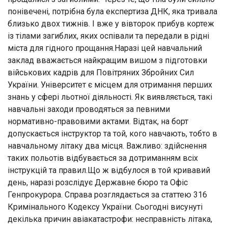
понівечені, потрібна була експертиза ДНК, яка тривала
близько двох тижнів. І вже у вівторок прибув кортеж
із тілами загиблих, яких оспівали та передали в рідні
міста для гідного прощання.Наразі цей навчальний
заклад вважається найкращим вишом з підготовки
військових кадрів для Повітряних Збройних Сил
України. Університет є місцем для отримання перших
знань у сфері льотної діяльності. Як виявляється, такі
навчальні заходи проводяться за певними
нормативно-правовими актами. Відтак, на борт
допускається інструктор та той, кого навчають, тобто в
навчальному літаку два місця. Важливо: здійснення
таких польотів відбувається за дотриманням всіх
інструкцій та правил.Що ж відбулося в той кривавий
день, наразі розслідує Державне бюро та Офіс
Генпрокурора. Справа розглядається за статтею 316
Кримінального Кодексу України. Сьогодні висунуті
декілька причин авіакатастрофи: несправність літака,