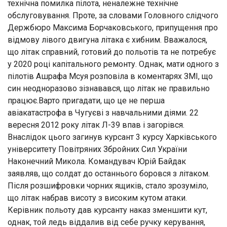
технічна помилка пілота, неналежне технічне
обслуговування. Проте, за словами Головного слідчого
Держбюро Максима Борчаковського, припущення про
відмову лівого двигуна літака є хибним. Вважалося,
що літак справний, готовий до польотів та не потребує
у 2020 році капітального ремонту. Однак, мати одного з
пілотів Ашрафа Мсуя розповіла в коментарях ЗМІ, що
син неодноразово зізнавався, що літак не правильно
працює.Варто пригадати, що це не перша
авіакатастрофа в Чугуєві з навчальними діями. 22
вересня 2012 року літак Л-39 впав і загорівся.
Внаслідок цього загинув курсант 3 курсу Харківського
університету Повітряних Збройних Сил України
Наконечний Микола. Командувач Юрій Байдак
заявляв, що солдат до останнього боровся з літаком.
Після розшифровки чорних ящиків, стало зрозуміло,
що літак набрав висоту з високим кутом атаки.
Керівник польоту дав курсанту наказ зменшити кут,
однак, той ледь віддалив від себе ручку керування,