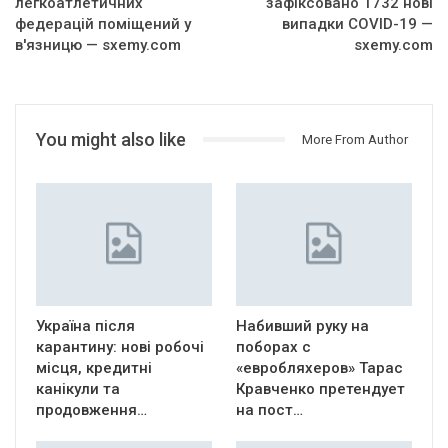
легкоатлетичних
зафіксовано 1732 нові
федерацій поміщений у
випадки COVID-19 —
в'язницю — sxemy.com
sxemy.com
You might also like
More From Author
Україна після
Набивший руку на
карантину: нові робочі
поборах с
місця, кредитні
«евробляхеров» Тарас
канікули та
Кравченко претендует
продовження…
на пост…