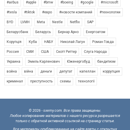
#airbus
#apple
#bmw
#boeing
#google
#microsoft
#tesla
#tiktok
#евро
#новости компаний
#технологии
BYD
LVMH
Meta
Nestle
Netflix
SAP
Беларусбанк
Беларусь
Бернар Арно
Енергоатом
Корупція
Куба
НАБУ
Николай Лагун
Роман Говда
Россия
СМИ
США
Скотт Риттер
Слуга Народа
Украина
Эмиль Карленович
Юженергобуд
бандитизм
война
війна
деньги
депутат
капеллан
коррупция
криминал
преступность
схемы
технології
© 2026 - sxemy.com. Все права защищены.
Любое копирование материалов с нашего ресурса разрешается
только с обратной активной ссылкой на страницу статьи.
Все материалы опубликованные на сайте взяты с открытых