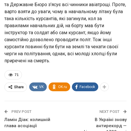
та Державне Бюро з’ясує всі чинники авіатрощі. Проте,
варто взяти до уваги, чому в навчальному літаку була
така кількість курсантів, які загинули, кол за
правилами навчальних дій, на борту мав бути
інструктор та солдат або сам курсант, якщо йому
самостійно дозволено проводити політ. Тож інші
курсанти повинні були бути на землі та чекати своєї
черги на політування, однак, всі молоді хлопці були
приречені на смерть.
71
VK
OK.ru
Facebook
Share
PREV POST
NEXT POST
Ламін Діак: колишній
В Україні знову
глава асоціації
антирекорд —