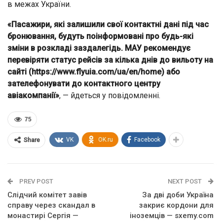
в межах України.
«Пасажири, які залишили свої контактні дані під час
бронювання, будуть поінформовані про будь-які
зміни в розкладі заздалегідь. МАУ рекомендує
перевіряти статус рейсів за кілька днів до вильоту на
сайті (https://www.flyuia.com/ua/en/home) або
зателефонувати до контактного центру
авіакомпанії»
, — йдеться у повідомленні.
75
VK
OK.ru
Facebook
Share
PREV POST
NEXT POST
Слідчий комітет завів
За дві доби Україна
справу через скандал в
закриє кордони для
монастирі Сергія —
іноземців — sxemy.com