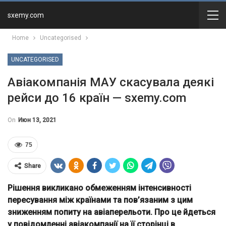
sxemy.com
Home
Uncategorised
UNCATEGORISED
Авіакомпанія МАУ скасувала деякі
рейси до 16 країн — sxemy.com
On
Июн 13, 2021
75
Share
Рішення викликано обмеженням інтенсивності
пересування між країнами та пов’язаним з цим
зниженням попиту на авіаперельоти. Про це йдеться
у повідомленні авіакомпанії на її сторінці в