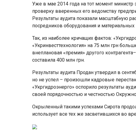
Уже в мае 2014 года на тот момент министр
проверку вверенных его ведомству предприя
Результаты аудита показали масштабную рас
посредников оборудования и материальных
Так, из наиболее кричащих фактов: «Укргид
«Укринвесттехнология» на 75 млн грн больш
внеплановая «премия» другого контрагента
составила 400 млн грн.
Результаты аудита Продан утвердил в сентябр
но не успел – произошли кадровые переста
«Укргидроэнерго» оспорило результаты ауди
своей порядочностью и честностью Окружно
Окрыленный такими успехами Сирота продо
использует все тех же засветившихся во вр