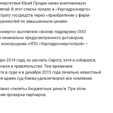
 энергетики Юрий Продан начал внеплановую
тий. В этот список попало и «Укргидроэнерго».
трату госсредств через «приобретение у фирм-
 ценностей по завышенным ценам».
роэнерго» выплатило своему подрядчику ООО
е изначально предусмотренного договором,
– консорциума «НПО «Укргидроэнергострой» –
е 2014 года, но уволить Сироту, хотя и собирался,
новки в правительстве. Тем временем
та в суде и в декабре 2015 года печально известный
й админ суд Киева удовлетворил иск компании.
лжил «пилить» бюджетные деньги. При этом
емя проверки партнеров.