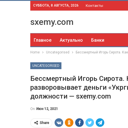
СУББОТА, 8 АВГУСТА, 2026
Контакты
sxemy.com
Главное
Актуально
Банки
Home
Uncategorised
Бессмертный Игорь Сирота. Ка
UNCATEGORISED
Бессмертный Игорь Сирота. 
разворовывает деньги «Укрг
должности — sxemy.com
On
Июн 12, 2021
Share