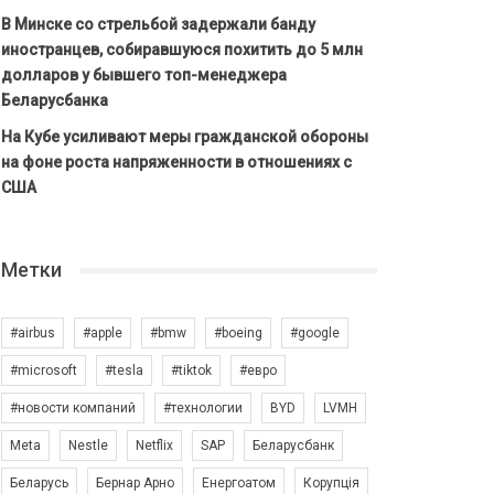
В Минске со стрельбой задержали банду
иностранцев, собиравшуюся похитить до 5 млн
долларов у бывшего топ-менеджера
Беларусбанка
На Кубе усиливают меры гражданской обороны
на фоне роста напряженности в отношениях с
США
Метки
#airbus
#apple
#bmw
#boeing
#google
#microsoft
#tesla
#tiktok
#евро
#новости компаний
#технологии
BYD
LVMH
Meta
Nestle
Netflix
SAP
Беларусбанк
Беларусь
Бернар Арно
Енергоатом
Корупція