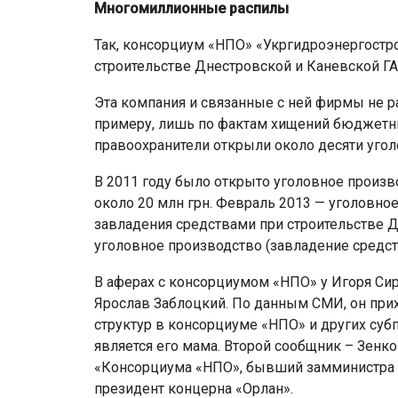
Многомиллионные распилы
Так, консорциум «НПО» «Укргидроэнергостр
строительстве Днестровской и Каневской Г
Эта компания и связанные с ней фирмы не р
примеру, лишь по фактам хищений бюджетны
правоохранители открыли около десяти уго
В 2011 году было открыто уголовное произв
около 20 млн грн. Февраль 2013 — уголовное
завладения средствами при строительстве Д
уголовное производство (завладение средств
В аферах с консорциумом «НПО» у Игоря Си
Ярослав Заблоцкий. По данным СМИ, он прих
структур в консорциуме «НПО» и других суб
является его мама. Второй сообщник – Зенк
«Консорциума «НПО», бывший замминистра т
президент концерна «Орлан».