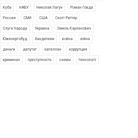
Куба
НАБУ
Николай Лагун
Роман Говда
Россия
СМИ
США
Скотт Риттер
Слуга Народа
Украина
Эмиль Карленович
Юженергобуд
бандитизм
война
війна
деньги
депутат
капеллан
коррупция
криминал
преступность
схемы
технології