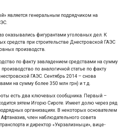
ой» является генеральным подрядчиком на
АЭС.
аз оказывались фигурантами уголовных дел. К
х средств при строительстве Днестровской ГАЭС
ловных производств.
одство по факту завладением средствами на сумму
 производство по аналогичной статье по факту
нестровской ГАЭС. Сентябрь 2014 – снова
ами на сумму более 350 млн грн) и т.д.
роты есть два ключевых сообщника. Первый –
одится зятем Игорю Сироте. Имеет долю через ряд
подрядных организациях. В некоторых основателем
о Афтаназив, член наблюдательного совета
ранспорта и директор «Укрзализныци», вице-