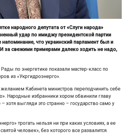
тке народного депутата от «Слуги народа»
зненный удар по имиджу президентской партии
 напоминание, что украинский парламент был и
 И за свежими примерами далеко ходить не надо,
а Рады по энергетике показали мастер-класс по
ров из «Укргидроэнерго».
ь желанием Кабинета министров переподчинить себе
». Народные избранники хором обвинили главу
 – хотя выгляди это странно – государство само у
рго» трогать нельзя ни при каких условиях, а ее
святой человек», без которого все развалится.