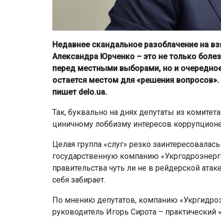
Недавнее скандальное разоблачение на взя
Александра Юрченко – это не только боле
перед местными выборами, но и очередное
остается местом для «решения вопросов».
пишет delo.ua.
Так, буквально на днях депутаты из комитет
циничному лоббизму интересов коррупционе
Целая группа «слуг» резко заинтересовалас
государственную компанию «Укргодроэнерго
правительства чуть ли не в рейдерской атаке
себя забирает.
По мнению депутатов, компанию «Укргидроэне
руководитель Игорь Сирота – практический «