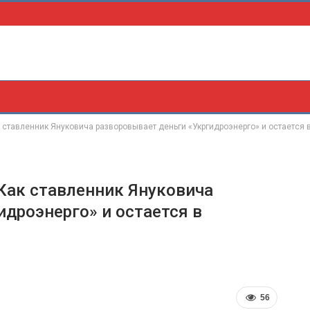
к ставленник Януковича разворовывает деньги «Укргидроэнерго» и остается
Как ставленник Януковича
идроэнерго» и остается в
56