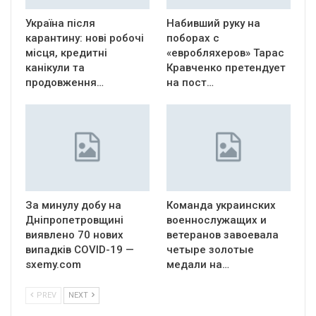
Україна після
Набивший руку на
карантину: нові робочі
поборах с
місця, кредитні
«евробляхеров» Тарас
канікули та
Кравченко претендует
продовження…
на пост…
За минулу добу на
Команда украинских
Дніпропетровщині
военнослужащих и
виявлено 70 нових
ветеранов завоевала
випадків COVID-19 —
четыре золотые
sxemy.com
медали на…
PREV
NEXT