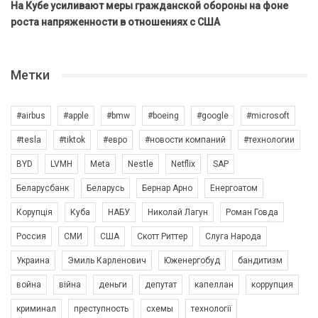
На Кубе усиливают меры гражданской обороны на фоне
роста напряженности в отношениях с США
Метки
#airbus
#apple
#bmw
#boeing
#google
#microsoft
#tesla
#tiktok
#евро
#новости компаний
#технологии
BYD
LVMH
Meta
Nestle
Netflix
SAP
Беларусбанк
Беларусь
Бернар Арно
Енергоатом
Корупція
Куба
НАБУ
Николай Лагун
Роман Говда
Россия
СМИ
США
Скотт Риттер
Слуга Народа
Украина
Эмиль Карленович
Юженергобуд
бандитизм
война
війна
деньги
депутат
капеллан
коррупция
криминал
преступность
схемы
технології