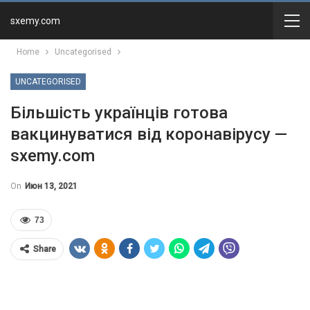
sxemy.com
Home
Uncategorised
UNCATEGORISED
Більшість українців готова
вакцинуватися від коронавірусу —
sxemy.com
On
Июн 13, 2021
73
Share