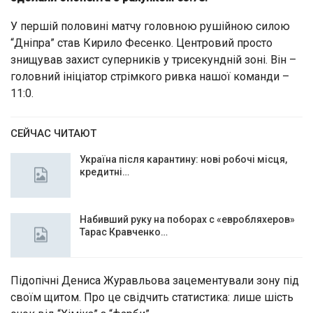
У першій половині матчу головною рушійною силою
“Дніпра” став Кирило Фесенко. Центровий просто
знищував захист суперників у трисекундній зоні. Він –
головний ініціатор стрімкого ривка нашої команди –
11:0.
СЕЙЧАС ЧИТАЮТ
Україна після карантину: нові робочі місця,
кредитні…
Набивший руку на поборах с «евробляхеров»
Тарас Кравченко…
Підопічні Дениса Журавльова зацементували зону під
своїм щитом. Про це свідчить статистика: лише шість