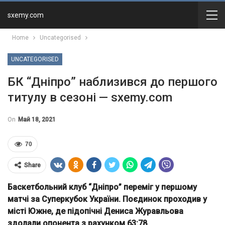
sxemy.com
Home
Uncategorised
UNCATEGORISED
БК “Дніпро” наблизився до першого
титулу в сезоні — sxemy.com
On
Май 18, 2021
70
Share
Баскетбольний клуб “Дніпро” переміг у першому
матчі за Суперкубок України. Поєдинок проходив у
місті Южне, де підопічні Дениса Журавльова
здолали опонента з рахунком 63:78.