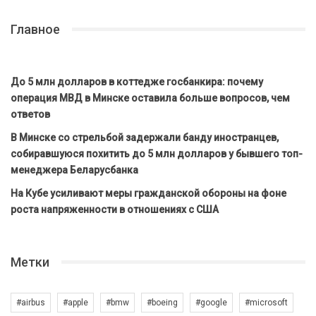
Главное
До 5 млн долларов в коттедже госбанкира: почему
операция МВД в Минске оставила больше вопросов, чем
ответов
В Минске со стрельбой задержали банду иностранцев,
собиравшуюся похитить до 5 млн долларов у бывшего топ-
менеджера Беларусбанка
На Кубе усиливают меры гражданской обороны на фоне
роста напряженности в отношениях с США
Метки
#airbus
#apple
#bmw
#boeing
#google
#microsoft