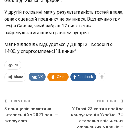
очок від “Хіміка” з “фарби”.
У другій половині матчу результативність гостей впала,
однак сценарій поєдинку не змінився. Відзначимо гру
Ісуфа Санона, який набрав 17 очок і став
найрезультативнішим гравцем зустрічі.
Матч-відповідь відбудеться у Дніпрі 21 вересня о
14:00, у спорткомплексі “Шинник”.
70
VK
OK.ru
Facebook
Share
PREV POST
NEXT POST
5 принципів валютних
У Гаазі 23 квітня пройде
інтервенцій у 2021 році —
консультація Україна-РФ
sxemy.com
стосовно звільнення
українських моряків —