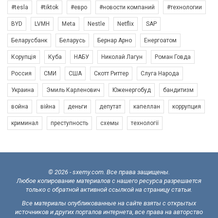
#tesla
#tiktok
#евро
#новости компаний
#технологии
BYD
LVMH
Meta
Nestle
Netflix
SAP
Беларусбанк
Беларусь
Бернар Арно
Енергоатом
Корупція
Куба
НАБУ
Николай Лагун
Роман Говда
Россия
СМИ
США
Скотт Риттер
Слуга Народа
Украина
Эмиль Карленович
Юженергобуд
бандитизм
война
війна
деньги
депутат
капеллан
коррупция
криминал
преступность
схемы
технології
© 2026 - sxemy.com. Все права защищены.
Любое копирование материалов с нашего ресурса разрешается
только с обратной активной ссылкой на страницу статьи.
Все материалы опубликованные на сайте взяты с открытых
источников и других порталов интернета, все права на авторство