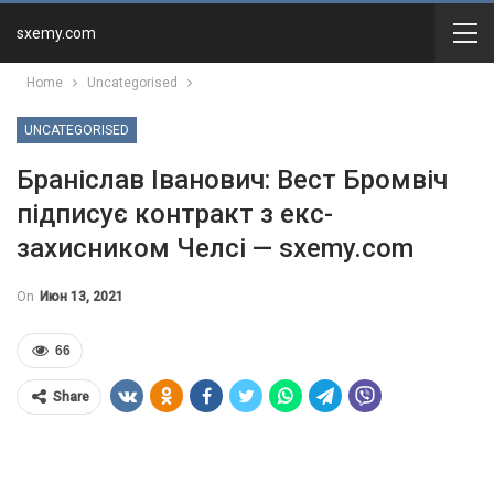
sxemy.com
Home
Uncategorised
UNCATEGORISED
Браніслав Іванович: Вест Бромвіч
підписує контракт з екс-
захисником Челсі — sxemy.com
On
Июн 13, 2021
66
Share