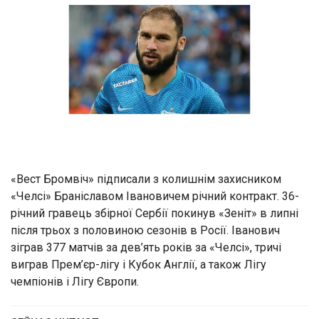
«Вест Бромвіч» підписали з колишнім захисником
«Челсі» Браніславом Івановичем річний контракт. 36-
річний гравець збірної Сербії покинув «Зеніт» в липні
після трьох з половиною сезонів в Росії. Іванович
зіграв 377 матчів за дев’ять років за «Челсі», тричі
виграв Прем’єр-лігу і Кубок Англії, а також Лігу
чемпіонів і Лігу Європи.