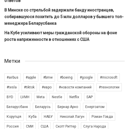
ответов
В Минске со стрельбой задержали банду иностранцев,
собиравшуюся похитить до 5 млн долларов у бывшего топ-
менеджера Беларусбанка
На Кубе усиливают меры гражданской обороны на фоне
роста напряженности в отношениях с США
Метки
#airbus
#apple
#bmw
#boeing
#google
#microsoft
#tesla
#tiktok
#евро
#новости компаний
#технологии
BYD
LVMH
Meta
Nestle
Netflix
SAP
Беларусбанк
Беларусь
Бернар Арно
Енергоатом
Корупція
Куба
НАБУ
Николай Лагун
Роман Говда
Россия
СМИ
США
Скотт Риттер
Слуга Народа