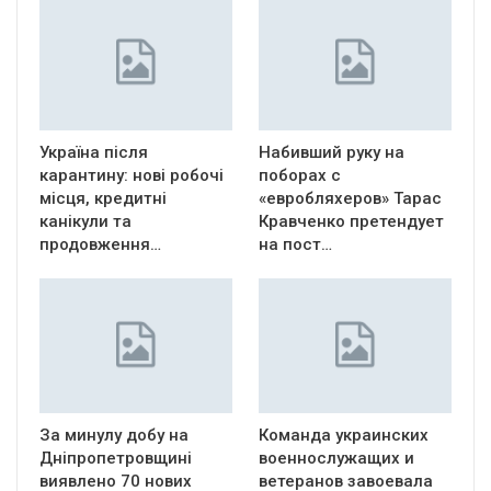
Україна після
Набивший руку на
карантину: нові робочі
поборах с
місця, кредитні
«евробляхеров» Тарас
канікули та
Кравченко претендует
продовження…
на пост…
За минулу добу на
Команда украинских
Дніпропетровщині
военнослужащих и
виявлено 70 нових
ветеранов завоевала