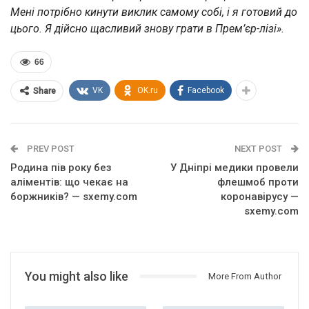
Мені потрібно кинути виклик самому собі, і я готовий до
цього. Я дійсно щасливий знову грати в Прем’єр-лізі».
66
VK
OK.ru
Facebook
Share
PREV POST
NEXT POST
Родина пів року без
У Дніпрі медики провели
аліментів: що чекає на
флешмоб проти
боржників? — sxemy.com
коронавірусу —
sxemy.com
You might also like
More From Author