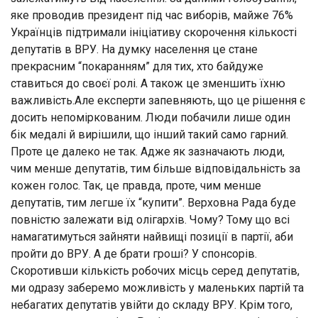
яке проводив президент під час виборів, майже 76%
Українців підтримали ініціативу скорочення кількості
депутатів в ВРУ. На думку населення це стане
прекрасним “покаранням” для тих, хто байдуже
ставиться до своєї ролі. А також це зменшить їхню
важливість.Але експерти запевняють, що це рішення є
досить непоміркованим. Люди побачили лише один
бік медалі й вирішили, що інший такий само гарний.
Проте це далеко не так. Адже як зазначають люди,
чим менше депутатів, тим більше відповідальність за
кожен голос. Так, це правда, проте, чим менше
депутатів, тим легше їх “купити”. Верховна Рада буде
повністю залежати від олігархів. Чому? Тому що всі
намагатимуться зайняти найвищі позиції в партії, аби
пройти до ВРУ. А де брати гроші? У спонсорів.
Скоротивши кількість робочих місць серед депутатів,
ми одразу заберемо можливість у маленьких партій та
небагатих депутатів увійти до складу ВРУ. Крім того,