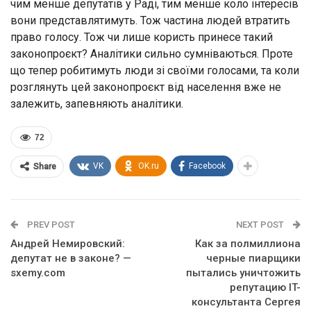
чим менше депутатів у Раді, тим менше коло інтересів
вони представлятимуть. Тож частина людей втратить
право голосу. Тож чи лише користь принесе такий
законопроєкт? Аналітики сильно сумніваються. Проте
що тепер робитимуть люди зі своїми голосами, та коли
розглянуть цей законопроєкт від населення вже не
залежить, запевняють аналітики.
72
VK
OK.ru
Facebook
Share
PREV POST
NEXT POST
Андрей Немировский:
Как за полмиллиона
депутат не в законе? —
черные пиарщики
sxemy.com
пытались уничтожить
репутацию IT-
консультанта Сергея