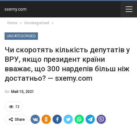
sxemy.com
Home
Uncategorised
UNCATEGORISED
Чи скоротять кількість депутатів у
ВРУ, якщо президент країни
вважає, що 300 нардепів більш ніж
достатньо? — sxemy.com
On
Май 15, 2021
72
Share