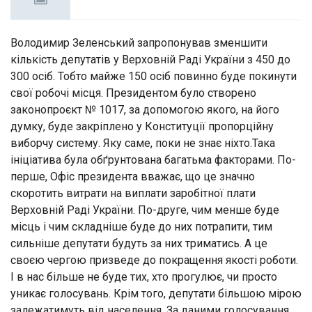
Володимир Зеленський запропонував зменшити
кількість депутатів у Верховній Раді України з 450 до
300 осіб. Тобто майже 150 осіб повинно буде покинути
свої робочі місця. Президентом було створено
законопроєкт № 1017, за допомогою якого, на його
думку, буде закріплено у Конституції пропорційну
виборчу систему. Яку саме, поки не знає ніхто.Така
ініціатива була обґрунтована багатьма факторами. По-
перше, Офіс президента вважає, що це значно
скоротить витрати на виплати заробітної плати
Верховній Раді України. По-друге, чим менше буде
місць і чим складніше буде до них потрапити, тим
сильніше депутати будуть за них триматись. А це
своєю чергою призведе до покращення якості роботи.
І в нас більше не буде тих, хто прогулює, чи просто
уникає голосувань. Крім того, депутати більшою мірою
залежатимуть від населення. За даними голосування,