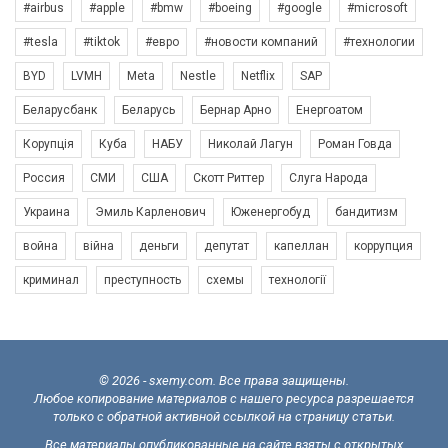
#airbus
#apple
#bmw
#boeing
#google
#microsoft
#tesla
#tiktok
#евро
#новости компаний
#технологии
BYD
LVMH
Meta
Nestle
Netflix
SAP
Беларусбанк
Беларусь
Бернар Арно
Енергоатом
Корупція
Куба
НАБУ
Николай Лагун
Роман Говда
Россия
СМИ
США
Скотт Риттер
Слуга Народа
Украина
Эмиль Карленович
Юженергобуд
бандитизм
война
війна
деньги
депутат
капеллан
коррупция
криминал
преступность
схемы
технології
© 2026 - sxemy.com. Все права защищены.
Любое копирование материалов с нашего ресурса разрешается
только с обратной активной ссылкой на страницу статьи.
Все материалы опубликованные на сайте взяты с открытых