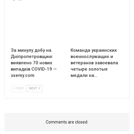
За минулу добу на
Команда украинских
Дніпропетровщині
военнослужащих и
виявлено 70 нових
ветеранов завоевала
випадків COVID-19 —
четыре золотые
sxemy.com
медали на…
PREV
NEXT
Comments are closed.