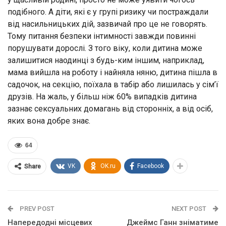
подібного. А діти, які є у групі ризику чи постраждали
від насильницьких дій, зазвичай про це не говорять.
Тому питання безпеки інтимності завжди повинні
порушувати дорослі. З того віку, коли дитина може
залишитися наодинці з будь-ким іншим, наприклад,
мама вийшла на роботу і найняла няню, дитина пішла в
садочок, на секцію, поїхала в табір або лишилась у сім’ї
друзів. На жаль, у більш ніж 60% випадків дитина
зазнає сексуальних домагань від сторонніх, а від осіб,
яких вона добре знає.
64
VK
OK.ru
Facebook
Share
PREV POST
NEXT POST
Напередодні місцевих
Джеймс Ганн зніматиме