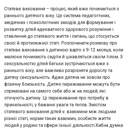
Статеве виховання – процес, який вже починається з
раннього дитячого віку. Це система педагогічних,
медичних і психологічних заходів для формування і
розвитку дітей адекватного здорового розуміння і
ставлення до статевого життя і питань, що стосується
своєї й протилежної статі. Розпочинати розмову про
статеве виховання з дитиною варто з 9-12 місяця, коли
малюки починають сидіти й цікавляться своїм тілом. З
сексуальністю дітей батьки зустрічаються вже з
раннього віку, але важливо розрізняти дорослу та
дитячу сексуальність. Адже дитяча не зовсім про
фізичну близькість. Дитячі переживання можуть бути
спрямовані на самого себе або ж на людей, які
оточують дитину. Ці переживання про потребу в
прихильності, у бажанні уваги та тепла. Змістом
статевого виховання дітей є: взаємини між людьми
різної статі, норми таких взаємин, особисте життя
людей у родині та сфери їхньої діяльності.Хибна думка