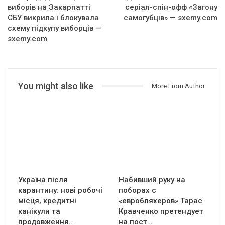
виборів на Закарпатті
серіал-спін-офф «Загону
СБУ викрила і блокувала
самогубців» — sxemy.com
схему підкупу виборців —
sxemy.com
You might also like
More From Author
Україна після
Набивший руку на
карантину: нові робочі
поборах с
місця, кредитні
«евробляхеров» Тарас
канікули та
Кравченко претендует
продовження…
на пост…