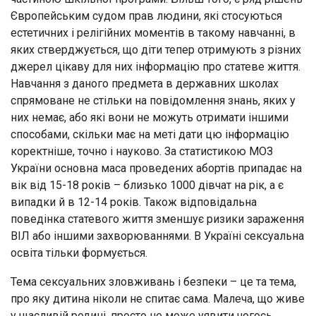
Європейським судом прав людини, які стосуються
естетичних і релігійних моментів в такому навчанні, в
яких стверджується, що діти тепер отримують з різних
джерел цікаву для них інформацію про статеве життя.
Навчання з даного предмета в державних школах
спрямоване не стільки на повідомлення знань, яких у
них немає, або які вони не можуть отримати іншими
способами, скільки має на меті дати цю інформацію
коректніше, точно і науково. За статистикою МОЗ
України основна маса проведених абортів припадає на
вік від 15-18 років – близько 1000 дівчат на рік, а є
випадки й в 12-14 років. Також відповідальна
поведінка статевого життя зменшує ризики зараження
ВІЛ або іншими захворюваннями. В Україні сексуальна
освіта тільки формується.
Тема сексуальних зловживань і безпеки – це та тема,
про яку дитина ніколи не спитає сама. Малеча, що живе
у щасливій родині, просто не може уявити чогось