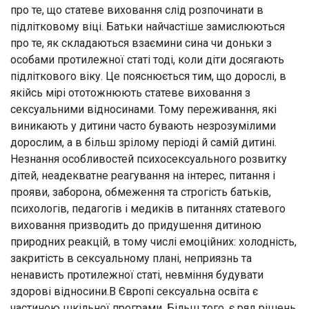
про те, що статеве виховання слід розпочинати в
підлітковому віці. Батьки найчастіше замислюються
про те, як складаються взаємини сина чи доньки з
особами протилежної статі тоді, коли діти досягають
підліткового віку. Це пояснюється тим, що дорослі, в
якійсь мірі ототожнюють статеве виховання з
сексуальними відносинами. Тому переживання, які
виникають у дитини часто бувають незрозумілими
дорослим, а в більш зрілому періоді й самій дитині.
Незнання особливостей психосексуального розвитку
дітей, неадекватне реагування на інтерес, питання і
прояви, заборона, обмеження та строгість батьків,
психологів, педагогів і медиків в питаннях статевого
виховання призводить до придушення дитиною
природних реакцій, в тому числі емоційних: холодність,
закритість в сексуальному плані, неприязнь та
ненависть протилежної статі, невміння будувати
здорові відносини.В Європі сексуальна освіта є
частиною шкільної програми. Більш того, є ряд рішень