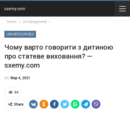
sxemy.com
Home
Uncategorised
UNCATEGORISED
Чому варто говорити з дитиною
про статеве виховання? —
sxemy.com
On
Мар 4, 2021
64
Share