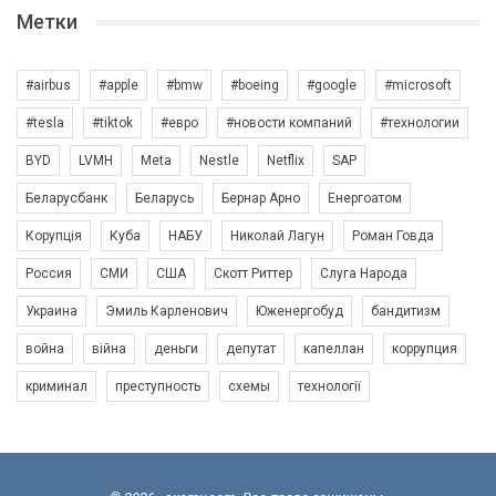
Метки
#airbus
#apple
#bmw
#boeing
#google
#microsoft
#tesla
#tiktok
#евро
#новости компаний
#технологии
BYD
LVMH
Meta
Nestle
Netflix
SAP
Беларусбанк
Беларусь
Бернар Арно
Енергоатом
Корупція
Куба
НАБУ
Николай Лагун
Роман Говда
Россия
СМИ
США
Скотт Риттер
Слуга Народа
Украина
Эмиль Карленович
Юженергобуд
бандитизм
война
війна
деньги
депутат
капеллан
коррупция
криминал
преступность
схемы
технології