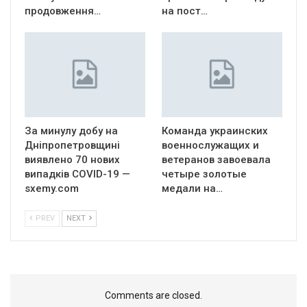
продовження…
на пост…
За минулу добу на
Команда украинских
Дніпропетровщині
военнослужащих и
виявлено 70 нових
ветеранов завоевала
випадків COVID-19 —
четыре золотые
sxemy.com
медали на…
PREV
NEXT
Comments are closed.