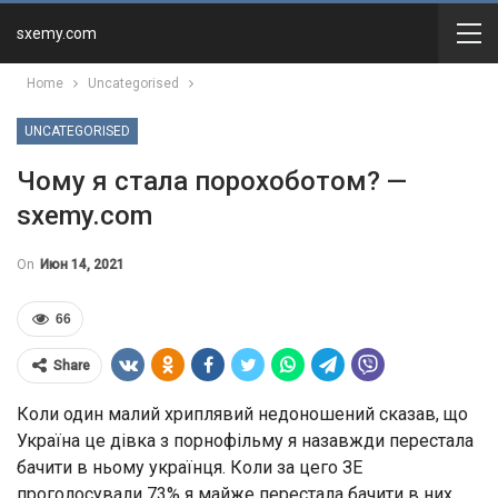
sxemy.com
Home
Uncategorised
UNCATEGORISED
Чому я стала порохоботом? —
sxemy.com
On
Июн 14, 2021
66
Share
Коли один малий хриплявий недоношений сказав, що
Україна це дівка з порнофільму я назавжди перестала
бачити в ньому українця. Коли за цего ЗЕ
проголосували 73% я майже перестала бачити в них