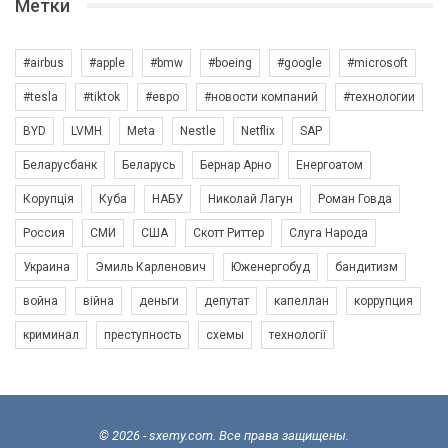
Метки
#airbus
#apple
#bmw
#boeing
#google
#microsoft
#tesla
#tiktok
#евро
#новости компаний
#технологии
BYD
LVMH
Meta
Nestle
Netflix
SAP
Беларусбанк
Беларусь
Бернар Арно
Енергоатом
Корупція
Куба
НАБУ
Николай Лагун
Роман Говда
Россия
СМИ
США
Скотт Риттер
Слуга Народа
Украина
Эмиль Карленович
Юженергобуд
бандитизм
война
війна
деньги
депутат
капеллан
коррупция
криминал
преступность
схемы
технології
© 2026 - sxemy.com. Все права защищены.