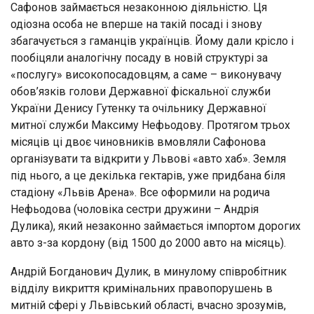
Сафонов займається незаконною діяльністю. Ця
одіозна особа не вперше на такій посаді і знову
збагачується з гаманців українців. Йому дали крісло і
пообіцяли аналогічну посаду в новій структурі за
«послугу» високопосадовцям, а саме – виконувачу
обов’язків голови Державної фіскальної служби
України Денису Гутенку та очільнику Державної
митної служби Максиму Нефьодову. Протягом трьох
місяців ці двоє чиновників вмовляли Сафонова
організувати та відкрити у Львові «авто хаб». Земля
під нього, а це декілька гектарів, уже придбана біля
стадіону «Львів Арена». Все оформили на родича
Нефьодова (чоловіка сестри дружини – Андрія
Дулика), який незаконно займається імпортом дорогих
авто з-за кордону (від 1500 до 2000 авто на місяць).
Андрій Богданович Дулик, в минулому співробітник
відділу викриття кримінальних правопорушень в
митній сфері у Львівський області, вчасно зрозумів,