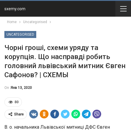
sxemy.com
Home
Uncategorised
UNCATEGORISED
Чорні гроші, схеми уряду та
корупція. Що насправді робить
головний львівський митник Євген
Сафонов? | СХЕМЫ
On
Янв 13, 2020
80
Share
В. о. начальника Львівської митниці ДФС Євген