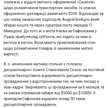
платежів у відділі митного оформлення «Скнилів»
щодо розмитнення транспортних засобів. Із кожної
оформленої декларації вимагають $300. Відповідає за
цю схему начальник підрозділу Андрій Бойцун, який
збирає кошти та через куратора посту передає П.
Македону. До того ж з міста Києва за Сафоновим у
Львів прибули ряд суб’єктів, які ходять за ним із
регіону в регіон. Вони мають привілейований стан
щодо розмитнення товарів із заниженням митної
вартості.
В. о. начальника митниці спільно з головою
дисциплінарної комісії Станіславом Сохою на постійній
основі безпідставно відкривають дисциплінарні
провадження з відстороненням тих, на чию посаду є
нові кадри. Закривають ці провадження за 6 місяців та
за умови отримання хабаря від $5000 до $10000. З
приходом Сафонова відкрито понад 50 таких
дисциплінарних проваджень.