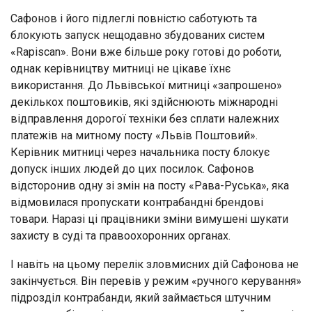
Сафонов і його підлеглі повністю саботують та
блокують запуск нещодавно збудованих систем
«Rapiscan». Вони вже більше року готові до роботи,
однак керівництву митниці не цікаве їхнє
використання. До Львівської митниці «запрошено»
декількох поштовиків, які здійснюють міжнародні
відправлення дорогої техніки без сплати належних
платежів на митному посту «Львів Поштовий».
Керівник митниці через начальника посту блокує
допуск інших людей до цих посилок. Сафонов
відсторонив одну зі змін на посту «Рава-Руська», яка
відмовилася пропускати контрабандні брендові
товари. Наразі ці працівники зміни вимушені шукати
захисту в суді та правоохоронних органах.
І навіть на цьому перелік зловмисних дій Сафонова не
закінчується. Він перевів у режим «ручного керування»
підрозділ контрабанди, який займається штучним