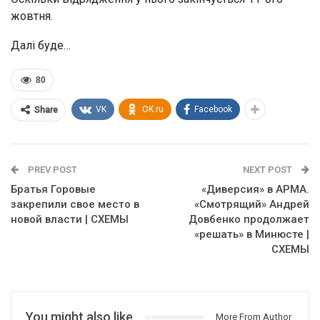
жовтня.
Далі буде…
80
VK
OK.ru
Facebook
Share
PREV POST
NEXT POST
Братья Горовые
«Диверсия» в АРМА.
закрепили свое место в
«Смотрящий» Андрей
новой власти | СХЕМЫ
Довбенко продолжает
«решать» в Минюсте |
СХЕМЫ
You might also like
More From Author