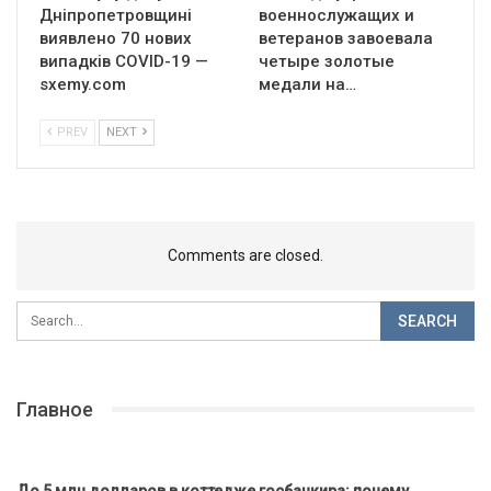
Дніпропетровщині
военнослужащих и
виявлено 70 нових
ветеранов завоевала
випадків COVID-19 —
четыре золотые
sxemy.com
медали на…
PREV
NEXT
Comments are closed.
Главное
До 5 млн долларов в коттедже госбанкира: почему