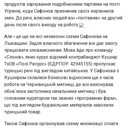
продуктів харчування подрібненими партіями на пості
Угринів, куди Сафонов призначив своїх керівників
змін. До речі, власних людей він «поставив» на другий
день після свого виходу на роботу.
Але і це ще не всі незаконні схеми Сафонова на
Львівщині. Задля власного збагачення він дає змогу
працювати зловмисникам. Мова йде про команду
«Слонів», яких курує відомий контрабандист Кушнір.
ТзОВ «Полі Ресурс» (ЄДРПОУ: 42945155) пропускає
турецькі речі під виглядом китайських. У Сафонова з
Кушніром склалися бізнесові відносини ще з часів
роботи на Чернівецькій митниці, де він виконував
обов`язки заступника начальника митниці і був
головним куратором так званих «програмних фірм»,
що під виглядом будівельних матеріалів завозили
турецький товар.
Також Сафонов організував схему мінімізації сплати