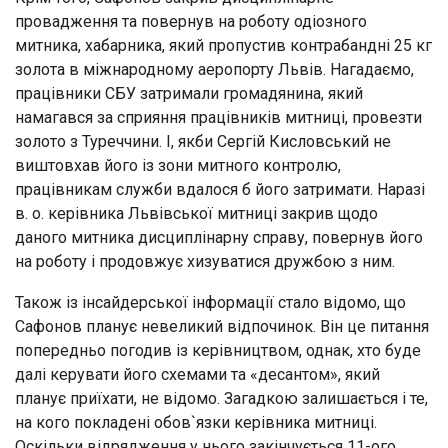
провадження та повернув на роботу одіозного
митника, хабарника, який пропустив контрабандні 25 кг
золота в міжнародному аеропорту Львів. Нагадаємо,
працівники СБУ затримали громадянина, який
намагався за сприяння працівників митниці, провезти
золото з Туреччини. І, якби Сергій Кисловський не
виштовхав його із зони митного контролю,
працівникам служби вдалося б його затримати. Наразі
в. о. керівника Львівської митниці закрив щодо
даного митника дисциплінарну справу, повернув його
на роботу і продовжує хизуватися дружбою з ним.
Також із інсайдерської інформації стало відомо, що
Сафонов планує невеликий відпочинок. Він це питання
попередньо погодив із керівництвом, однак, хто буде
далі керувати його схемами та «десантом», який
планує приїхати, не відомо. Загадкою залишається і те,
на кого покладені обов`язки керівника митниці.
Оскільки відрядження у нього закінчується 11-ого