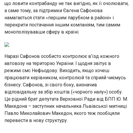
що ловити контрабанду не так вигідно, як її очолювати,
а саме тому, за підтримки Євгена Сафонова
намагається стати «першим парубком в районі» і
перекрити постачання іншим компаніям, тим самим
монополізувавши сферу в країні.
Наразі Сафонов особисто контролює в’їзд кожного
автовозу на територію України. І щодня звітує в
режимі смс Нефьодову. Виходить, якщо хочеш
працювати керівником, контролюй та сприяй чиємусь
бізнесу. Сафонов, зі свого боку, визначив
відповідальну за збір коштів («чорного налу») особу.
Це рідний брат депутата Верховної Ради від БПП Ю. М.
Македона – заступник начальника Львівської митниці
Павло Миколайович Македон, якого теж пообіцяли
перевести в нову структуру.