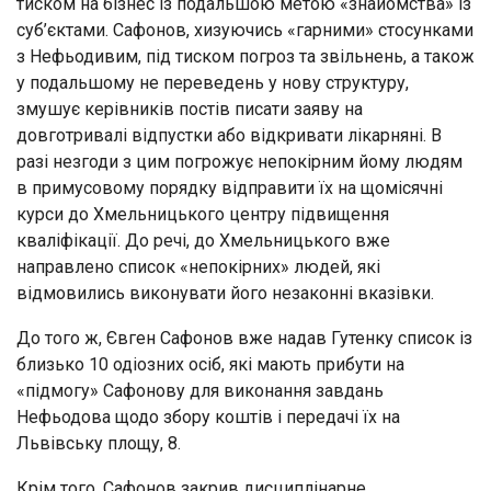
тиском на бізнес із подальшою метою «знайомства» із
суб’єктами. Сафонов, хизуючись «гарними» стосунками
з Нефьодивим, під тиском погроз та звільнень, а також
у подальшому не переведень у нову структуру,
змушує керівників постів писати заяву на
довготривалі відпустки або відкривати лікарняні. В
разі незгоди з цим погрожує непокірним йому людям
в примусовому порядку відправити їх на щомісячні
курси до Хмельницького центру підвищення
кваліфікації. До речі, до Хмельницького вже
направлено список «непокірних» людей, які
відмовились виконувати його незаконні вказівки.
До того ж, Євген Сафонов вже надав Гутенку список із
близько 10 одіозних осіб, які мають прибути на
«підмогу» Сафонову для виконання завдань
Нефьодова щодо збору коштів і передачі їх на
Львівську площу, 8.
Крім того, Сафонов закрив дисциплінарне