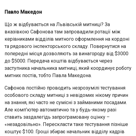
Павло Македон
Що ж відбувається на Львівській митниці? За
вказівкою Сафонова там запровадили ротації між
керівниками відділів митного оформлення на кордоні
та рядового інспекторського складу. Повернутися на
попередні місця дозволяють за винагороду від $3000
до $5000. Передача коштів відбувається через
заступника начальника митниці, який координує роботу
митних постів, тобто Павла Македона.
Сафонов постійно проводить незрозумілі тестування
особового складу митниці з невідомих нікому причин
на знання, які часто не сумісні з займаними посадами.
Але комп’ютер автоматично та у будь-якому разі
ставить заздалегідь запрограмовану оцінку –
«незадовільно». Перескласти таке тестування пізніше
коштує $100. Гроші збирає начальник відділу кадрів