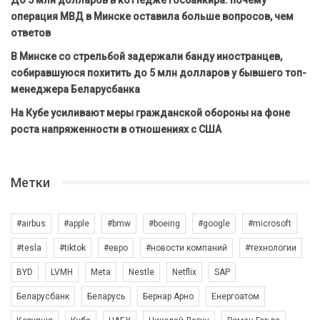
операция МВД в Минске оставила больше вопросов, чем
ответов
В Минске со стрельбой задержали банду иностранцев,
собиравшуюся похитить до 5 млн долларов у бывшего топ-
менеджера Беларусбанка
На Кубе усиливают меры гражданской обороны на фоне
роста напряженности в отношениях с США
Метки
#airbus
#apple
#bmw
#boeing
#google
#microsoft
#tesla
#tiktok
#евро
#новости компаний
#технологии
BYD
LVMH
Meta
Nestle
Netflix
SAP
Беларусбанк
Беларусь
Бернар Арно
Енергоатом