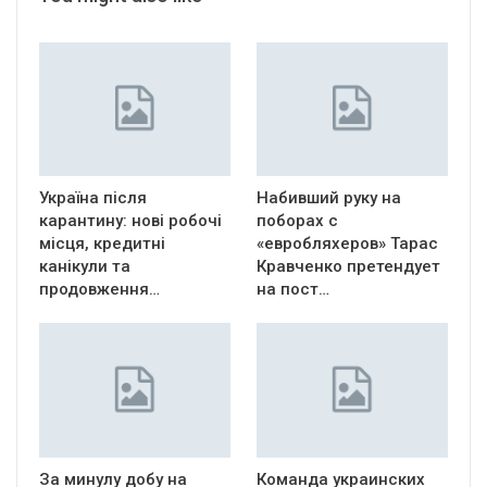
Україна після
Набивший руку на
карантину: нові робочі
поборах с
місця, кредитні
«евробляхеров» Тарас
канікули та
Кравченко претендует
продовження…
на пост…
За минулу добу на
Команда украинских