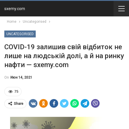
sxemy.com
Home
Uncategorised
UNCATEGORISED
COVID-19 залишив свій відбиток не
лише на людській долі, а й на ринку
нафти — sxemy.com
On
Июн 14, 2021
75
Share