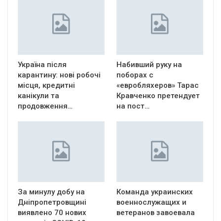
Україна після
Набивший руку на
карантину: нові робочі
поборах с
місця, кредитні
«евробляхеров» Тарас
канікули та
Кравченко претендует
продовження…
на пост…
За минулу добу на
Команда украинских
Дніпропетровщині
военнослужащих и
виявлено 70 нових
ветеранов завоевала