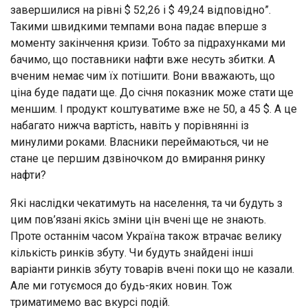
завершилися на рівні $ 52,26 і $ 49,24 відповідно”.
Такими швидкими темпами вона падає вперше з
моменту закінчення кризи. Тобто за підрахунками ми
бачимо, що поставники нафти вже несуть збитки. А
вченим немає чим їх потішити. Вони вважають, що
ціна буде падати ще. До січня показник може стати ще
меншим. І продукт коштуватиме вже не 50, а 45 $. А це
набагато нижча вартість, навіть у порівнянні із
минулими роками. Власники переймаються, чи не
стане це першим дзвіночком до вмирання ринку
нафти?
Які наслідки чекатимуть на населення, та чи будуть з
цим пов’язані якісь зміни цін вчені ще не знають.
Проте останнім часом Україна також втрачає велику
кількість ринків збуту. Чи будуть знайдені інші
варіанти ринків збуту товарів вчені поки що не казали.
Але ми готуємося до будь-яких новин. Тож
триматимемо вас вкурсі подій.