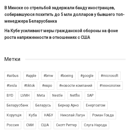
В Минске со стрельбой задержали банду иностранцев,
собиравшуюся похитить до 5 млн долларов у бывшего топ-
менеджера Беларусбанка
На Кубе усиливают меры гражданской обороны на фоне
роста напряженности в отношениях с США
Метки
#airbus
#apple
#bmw
#boeing
#google
#microsoft
#tesla
#tiktok
#евро
#новости компаний
#технологии
BYD
LVMH
Meta
Nestle
Netflix
SAP
Беларусбанк
Беларусь
Бернар Арно
Енергоатом
Корупція
Куба
НАБУ
Николай Лагун
Роман Говда
Россия
СМИ
США
Скотт Риттер
Слуга Народа