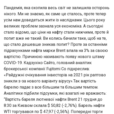
Пандемія, яка охопила весь світ не залишила осторонь
нікого. Ми не знаємо, як саме це сталось, проте тепер
усім нам доведеться жити із наслідками. Цього року
великих проблем зазнала уся економіка. А сьогодні
стало відомо, що ціни на нафту стали нижчими, проте й
попит вже не такий. Ви колись бачили таке, щоб на те,
що стало дешевше зникав попит? Проте за останніми
підрахунками нафта марки Brent впала на 3% за своєю
вартістю. Причиною називають появу нового штаму
COVID-19. Кадзухіко Сайто, головний аналітик
брокерської компанії Fujitomi Co підкреслив:
«Райдужні очікування інвесторів на 2021 рік раптово
зникли з-за нового варіанту вірусу».Так вартість
барелю падає з все більшим та більшим темпом.
Аналітики підбили підсумки, які взагалі не вражають:
“Вартість бареля лютневої нафти Brent 21 грудня до
8:30 за Києвом склала $ 50,82 (-2,76%). Барель нафти
WTI торгувався по $ 47,97 (-2,56%). Попередні торги