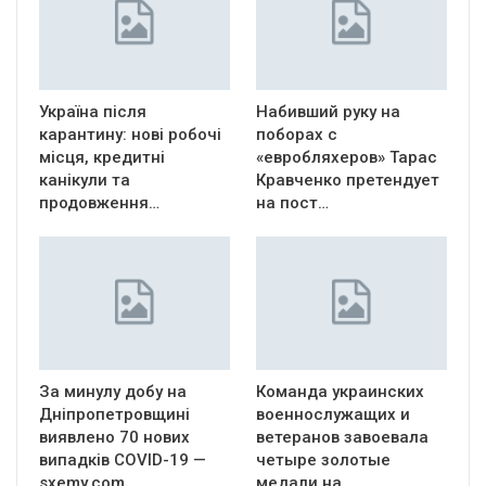
Україна після
Набивший руку на
карантину: нові робочі
поборах с
місця, кредитні
«евробляхеров» Тарас
канікули та
Кравченко претендует
продовження…
на пост…
За минулу добу на
Команда украинских
Дніпропетровщині
военнослужащих и
виявлено 70 нових
ветеранов завоевала
випадків COVID-19 —
четыре золотые
sxemy.com
медали на…