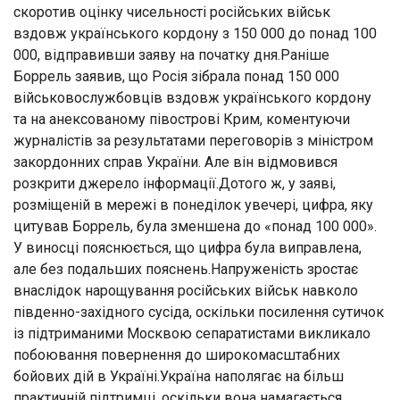
скоротив оцінку чисельності російських військ
вздовж українського кордону з 150 000 до понад 100
000, відправивши заяву на початку дня.Раніше
Боррель заявив, що Росія зібрала понад 150 000
військовослужбовців вздовж українського кордону
та на анексованому півострові Крим, коментуючи
журналістів за результатами переговорів з міністром
закордонних справ України. Але він відмовився
розкрити джерело інформації.Дотого ж, у заяві,
розміщеній в мережі в понеділок увечері, цифра, яку
цитував Боррель, була зменшена до «понад 100 000».
У виносці пояснюється, що цифра була виправлена,
але без подальших пояснень.Напруженість зростає
внаслідок нарощування російських військ навколо
південно-західного сусіда, оскільки посилення сутичок
із підтриманими Москвою сепаратистами викликало
побоювання повернення до широкомасштабних
бойових дій в Україні.Україна наполягає на більш
практичній підтримці, оскільки вона намагається