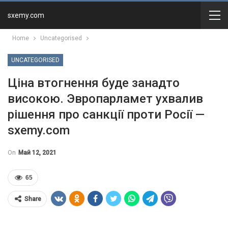
sxemy.com
Home
Uncategorised
UNCATEGORISED
Ціна втогнення буде занадто
високою. Эвропарламет ухвалив
рішення про санкції проти Росії —
sxemy.com
On
Май 12, 2021
65
Share