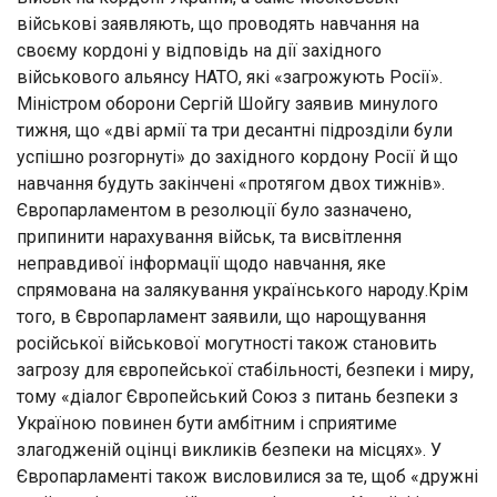
військові заявляють, що проводять навчання на
своєму кордоні у відповідь на дії західного
військового альянсу НАТО, які «загрожують Росії».
Міністром оборони Сергій Шойгу заявив минулого
тижня, що «дві армії та три десантні підрозділи були
успішно розгорнуті» до західного кордону Росії й що
навчання будуть закінчені «протягом двох тижнів».
Європарламентом в резолюції було зазначено,
припинити нарахування військ, та висвітлення
неправдивої інформації щодо навчання, яке
спрямована на залякування українського народу.Крім
того, в Європарламент заявили, що нарощування
російської військової могутності також становить
загрозу для європейської стабільності, безпеки і миру,
тому «діалог Європейський Союз з питань безпеки з
Україною повинен бути амбітним і сприятиме
злагодженій оцінці викликів безпеки на місцях». У
Європарламенті також висловилися за те, щоб «дружні