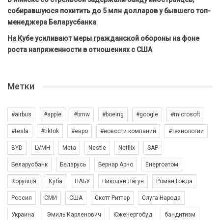
собиравшуюся похитить до 5 млн долларов у бывшего топ-
менеджера Беларусбанка
На Кубе усиливают меры гражданской обороны на фоне
роста напряженности в отношениях с США
Метки
#airbus
#apple
#bmw
#boeing
#google
#microsoft
#tesla
#tiktok
#евро
#новости компаний
#технологии
BYD
LVMH
Meta
Nestle
Netflix
SAP
Беларусбанк
Беларусь
Бернар Арно
Енергоатом
Корупція
Куба
НАБУ
Николай Лагун
Роман Говда
Россия
СМИ
США
Скотт Риттер
Слуга Народа
Украина
Эмиль Карленович
Юженергобуд
бандитизм