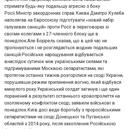
стримати будь-яку подальшу агресію з боку
Росії.Міністр закордонних справ Києва Дмитро Кулеба
наполягав на Євросоюзу підготувати «новий набір
галузевих санкцій» проти Росії в переговорах зі
своїми колегами з 27-членного блоку ще в
понеділок.Але Боррель сказав, що в цей час не
пропонується і не розглядається жодних подальших
санкцій.Російське нарощування відбувається
внаслідок сутичок між українськими силами та
підтримуваними Москвою сепаратистами, які
протягом останніх тижнів розгорілися на сході України,
порушивши режим припинення вогню, який відбувся
минулого року.Український солдат загинув і ще один
поранений в результаті останнього кровопролиття на
охопленому конфліктом сході, заявили військові в
понеділок.Київ досі веде боротьбу з проросійськими
сепаратистами на сході Донецької та Луганської
областей з 2014 року, після захоплення Російською