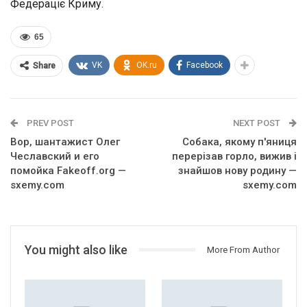
Федераціє Криму.
65
VK
OK.ru
Facebook
Share
PREV POST
NEXT POST
Вор, шантажист Олег
Собака, якому п'яниця
Чеславский и его
перерізав горло, вижив і
помойка Fakeoff.org —
знайшов нову родину —
sxemy.com
sxemy.com
You might also like
More From Author