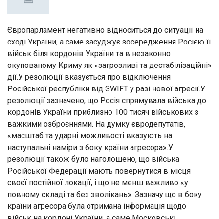
Європарламент негативно відноситься до ситуації на
сході України, а саме засуджує зосередження Росією її
військ біля кордонів України та в незаконно
окупованому Криму як «загрозливі та дестабілізаційні»
дії.У резолюції вказується про відключення
Російської республіки від SWIFT у разі нової агресії.У
резолюції зазначено, що Росія спрямувала війська до
кордонів України приблизно 100 тисяч військових з
важкими озброєннями. На думку євродепутатів,
«масштаб та ударні можливості вказують на
наступальні наміри з боку країни агресора».У
резолюції також було наголошено, що війська
Російської Федерації мають повернутися в місця
своєї постійної локації, і що не менш важливо «у
повному складі та без зволікань». Зазначу що в боку
країни агресора була отримана інформація щодо
військ на кордоні України, а саме Московські