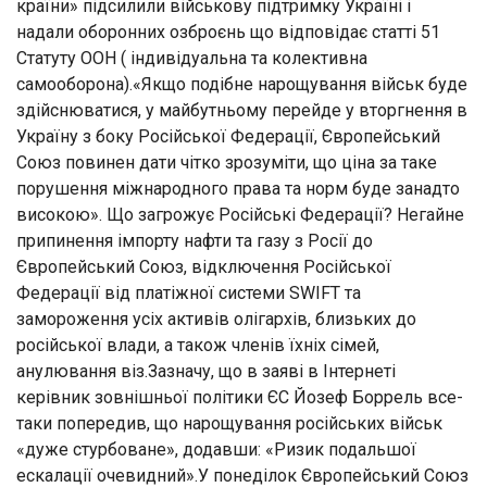
країни» підсилили військову підтримку Україні і
надали оборонних озброєнь що відповідає статті 51
Статуту ООН ( індивідуальна та колективна
самооборона).«Якщо подібне нарощування військ буде
здійснюватися, у майбутньому перейде у вторгнення в
Україну з боку Російської Федерації, Європейський
Союз повинен дати чітко зрозуміти, що ціна за таке
порушення міжнародного права та норм буде занадто
високою». Що загрожує Російські Федерації? Негайне
припинення імпорту нафти та газу з Росії до
Європейський Союз, відключення Російської
Федерації від платіжної системи SWIFT та
замороження усіх активів олігархів, близьких до
російської влади, а також членів їхніх сімей,
анулювання віз.Зазначу, що в заяві в Інтернеті
керівник зовнішньої політики ЄС Йозеф Боррель все-
таки попередив, що нарощування російських військ
«дуже стурбоване», додавши: «Ризик подальшої
ескалації очевидний».У понеділок Європейський Союз