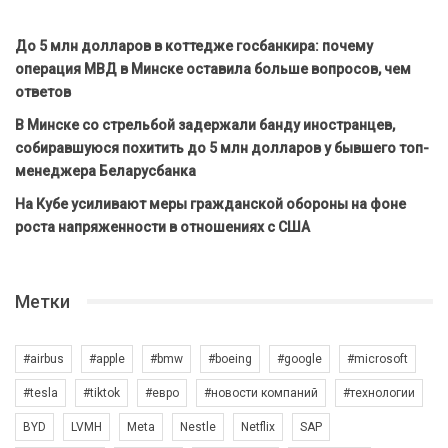
До 5 млн долларов в коттедже госбанкира: почему
операция МВД в Минске оставила больше вопросов, чем
ответов
В Минске со стрельбой задержали банду иностранцев,
собиравшуюся похитить до 5 млн долларов у бывшего топ-
менеджера Беларусбанка
На Кубе усиливают меры гражданской обороны на фоне
роста напряженности в отношениях с США
Метки
#airbus
#apple
#bmw
#boeing
#google
#microsoft
#tesla
#tiktok
#евро
#новости компаний
#технологии
BYD
LVMH
Meta
Nestle
Netflix
SAP