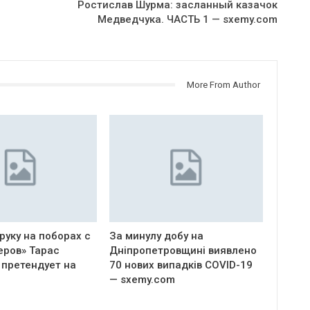
Ростислав Шурма: засланный казачок
Медведчука. ЧАСТЬ 1 — sxemy.com
More From Author
руку на поборах с
За минулу добу на
еров» Тарас
Дніпропетровщині виявлено
 претендует на
70 нових випадків COVID-19
— sxemy.com