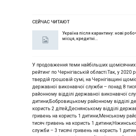
СЕЙЧАС ЧИТАЮТ
Україна після карантину: нові робо
місця, кредитні…
У продовження теми найбільших щомісячних в
рейтинг по Чернігівській області.Так, у 2020
твердій грошовій сумі, на Чернігівщині щомі
державної виконавчої служби – понад 8 тис
районному відділі державної виконавчої слу
дитини;Бобровицькому районному відділі де
користь 2 дітей;Деснянському відділі держав
гривень на користь 1 дитини;Менському рай
тисяч гривень на користь 1 дитини;Ніжинськ
служби – 3 тисячі гривень на користь 1 дит