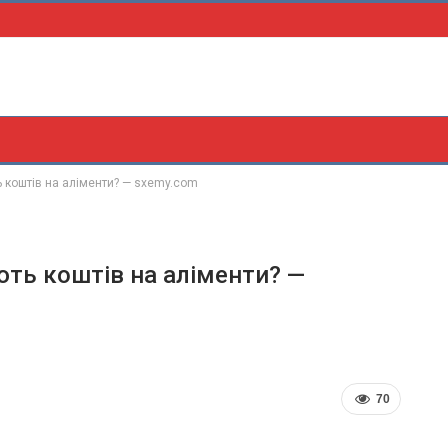
ь коштів на аліменти? — sxemy.com
ють коштів на аліменти? —
70