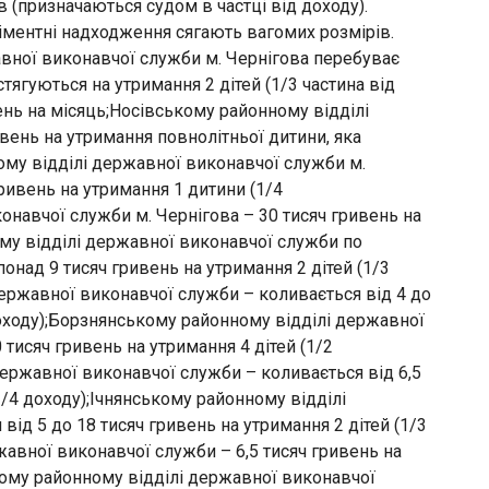
в (призначаються судом в частці від доходу).
ліментні надходження сягають вагомих розмірів.
вної виконавчої служби м. Чернігова перебуває
ягуються на утримання 2 дітей (1/3 частина від
вень на місяць;Носівському районному відділі
вень на утримання повнолітньої дитини, яка
ому відділі державної виконавчої служби м.
гривень на утримання 1 дитини (1/4
онавчої служби м. Чернігова – 30 тисяч гривень на
му відділі державної виконавчої служби по
онад 9 тисяч гривень на утримання 2 дітей (1/3
ержавної виконавчої служби – коливається від 4 до
доходу);Борзнянському районному відділі державної
 тисяч гривень на утримання 4 дітей (1/2
ержавної виконавчої служби – коливається від 6,5
1/4 доходу);Ічнянському районному відділі
ід 5 до 18 тисяч гривень на утримання 2 дітей (1/3
авної виконавчої служби – 6,5 тисяч гривень на
кому районному відділі державної виконавчої