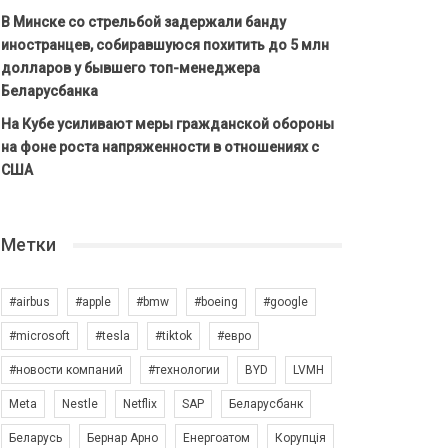
В Минске со стрельбой задержали банду
иностранцев, собиравшуюся похитить до 5 млн
долларов у бывшего топ-менеджера
Беларусбанка
На Кубе усиливают меры гражданской обороны
на фоне роста напряженности в отношениях с
США
Метки
#airbus
#apple
#bmw
#boeing
#google
#microsoft
#tesla
#tiktok
#евро
#новости компаний
#технологии
BYD
LVMH
Meta
Nestle
Netflix
SAP
Беларусбанк
Беларусь
Бернар Арно
Енергоатом
Корупція