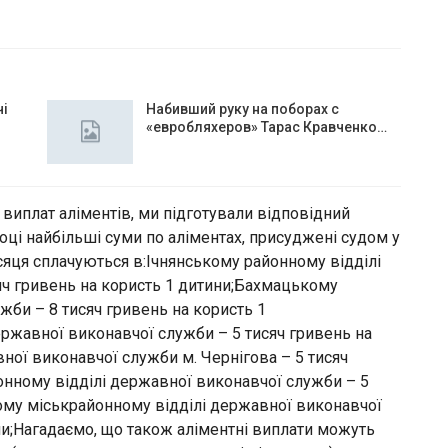
чі
Набивший руку на поборах с
«евробляхеров» Тарас Кравченко…
иплат аліментів, ми підготували відповідний
 році найбільші суми по аліментах, присуджені судом у
сяця сплачуються в:Ічнянському районному відділі
яч гривень на користь 1 дитини;Бахмацькому
жби – 8 тисяч гривень на користь 1
ржавної виконавчої служби – 5 тисяч гривень на
ної виконавчої служби м. Чернігова – 5 тисяч
онному відділі державної виконавчої служби – 5
ому міськрайонному відділі державної виконавчої
ини;Нагадаємо, що також аліментні виплати можуть