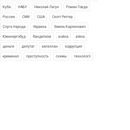
Куба
НАБУ
Николай Лагун
Роман Говда
Россия
СМИ
США
Скотт Риттер
Слуга Народа
Украина
Эмиль Карленович
Юженергобуд
бандитизм
война
війна
деньги
депутат
капеллан
коррупция
криминал
преступность
схемы
технології