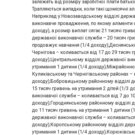
залежать від розміру заробітної плати батькі
Трапляються випадки, коли такі щомісячні а
Наприклад у:Новозаводському відділі держа
виконавче провадження, по якому аліменти ст
доходу), а розмір виплат сягає 21 тисячі гри
державної виконавчої служби – 20 тисяч гри
продовжує навчання (1/4 доходу);Деснянськ
Чернігова – коливається від 17 до 29 тисяч 
доходу);Центральному відділі державної вик
утримання 1 дитини (1/4 доходу);Міжрайонно
Куликівському та Чернігівському районах – п
доходу);Бобровицькому районному відділі д
15 тисяч гривень на утримання 2 дітей (1/3 
виконавчої служби – коливається від 7 до 10
доходу);Городнянському районному відділі д
до 11 тисяч гривень на утримання 1 дитини (
державної виконавчої служби – коливається в
доходу);Коропському районному відділі держ
утримання 1 дитини (1/4 доходу);Корюківсь