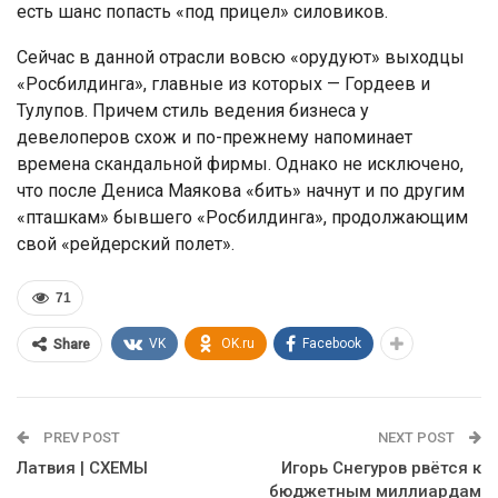
есть шанс попасть «под прицел» силовиков.
Сейчас в данной отрасли вовсю «орудуют» выходцы
«Росбилдинга», главные из которых — Гордеев и
Тулупов. Причем стиль ведения бизнеса у
девелоперов схож и по-прежнему напоминает
времена скандальной фирмы. Однако не исключено,
что после Дениса Маякова «бить» начнут и по другим
«пташкам» бывшего «Росбилдинга», продолжающим
свой «рейдерский полет».
71
VK
OK.ru
Facebook
Share
PREV POST
NEXT POST
Латвия | СХЕМЫ
Игорь Снегуров рвётся к
бюджетным миллиардам