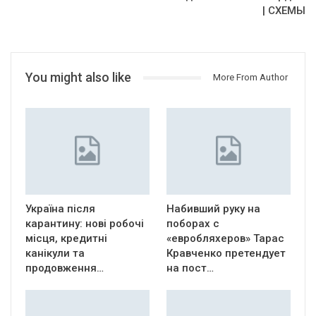
| СХЕМЫ
You might also like
More From Author
Україна після
Набивший руку на
карантину: нові робочі
поборах с
місця, кредитні
«евробляхеров» Тарас
канікули та
Кравченко претендует
продовження…
на пост…