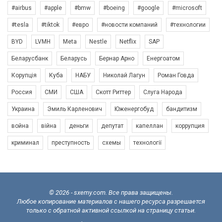
#airbus
#apple
#bmw
#boeing
#google
#microsoft
#tesla
#tiktok
#евро
#новости компаний
#технологии
BYD
LVMH
Meta
Nestle
Netflix
SAP
Беларусбанк
Беларусь
Бернар Арно
Енергоатом
Корупція
Куба
НАБУ
Николай Лагун
Роман Говда
Россия
СМИ
США
Скотт Риттер
Слуга Народа
Украина
Эмиль Карленович
Юженергобуд
бандитизм
война
війна
деньги
депутат
капеллан
коррупция
криминал
преступность
схемы
технології
© 2026 - sxemy.com. Все права защищены.
Любое копирование материалов с нашего ресурса разрешается
только с обратной активной ссылкой на страницу статьи.