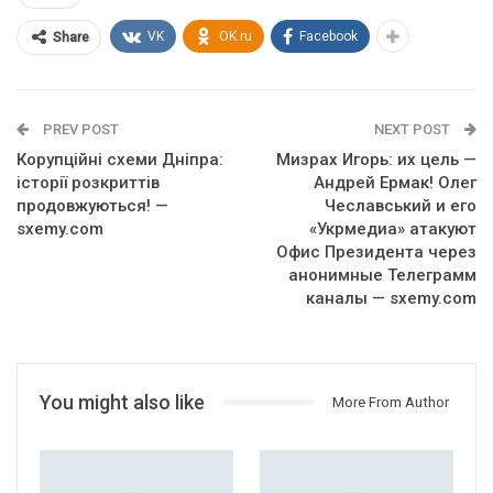
VK
OK.ru
Facebook
Share
PREV POST
NEXT POST
Корупційні схеми Дніпра:
Мизрах Игорь: их цель —
історії розкриттів
Андрей Ермак! Олег
продовжуються! —
Чеславський и его
sxemy.com
«Укрмедиа» атакуют
Офис Президента через
анонимные Телеграмм
каналы — sxemy.com
You might also like
More From Author