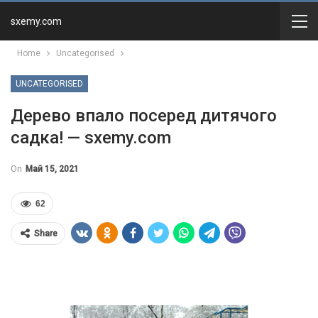
sxemy.com
Home
Uncategorised
UNCATEGORISED
Дерево впало посеред дитячого
садка! — sxemy.com
On
Май 15, 2021
62
Share