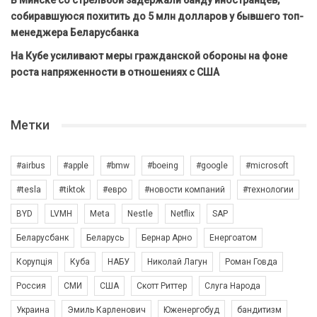
В Минске со стрельбой задержали банду иностранцев,
собиравшуюся похитить до 5 млн долларов у бывшего топ-
менеджера Беларусбанка
На Кубе усиливают меры гражданской обороны на фоне
роста напряженности в отношениях с США
Метки
#airbus
#apple
#bmw
#boeing
#google
#microsoft
#tesla
#tiktok
#евро
#новости компаний
#технологии
BYD
LVMH
Meta
Nestle
Netflix
SAP
Беларусбанк
Беларусь
Бернар Арно
Енергоатом
Корупція
Куба
НАБУ
Николай Лагун
Роман Говда
Россия
СМИ
США
Скотт Риттер
Слуга Народа
Украина
Эмиль Карленович
Юженергобуд
бандитизм