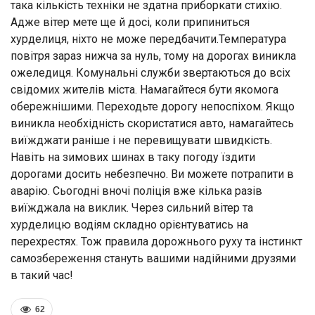
така кількість техніки не здатна приборкати стихію.
Адже вітер мете ще й досі, коли припиниться
хурделиця, ніхто не може передбачити.Температура
повітря зараз нижча за нуль, тому на дорогах виникла
ожеледиця. Комунальні служби звертаються до всіх
свідомих жителів міста. Намагайтеся бути якомога
обережнішими. Переходьте дорогу непоспіхом. Якщо
виникла необхідність скористатися авто, намагайтесь
виїжджати раніше і не перевищувати швидкість.
Навіть на зимових шинах в таку погоду їздити
дорогами досить небезпечно. Ви можете потрапити в
аварію. Сьогодні вночі поліція вже кілька разів
виїжджала на виклик. Через сильний вітер та
хурделицю водіям складно орієнтуватись на
перехрестях. Тож правила дорожнього руху та інстинкт
самозбереження стануть вашими надійними друзями
в такий час!
62