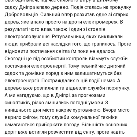
садку Дніпра впало дерево. Подія сталась на провулку
Добровольців. Сильний вітер розхитав одне зі старих
дерев, яке впало просто на дроти електромереж. В
результаті чого впав також і один зі стовпів
електросполучення. Рятувальники, яких викликали
люди, прибрали всі наслідки того, що трапилось. Проте
відновити постачання світла їм поки не вдалось.
Сьогодні це під особистий контроль візьмуть служби
постачання електроенергії. Тому певний час дитячий
садок та домівки поряд з ним залишатимуться без
електроенергії. Постраждалих в цій події немає. А
дерево вже розпилили та відвезли служби порятунку.
А ми нагадуємо, що в Дніпрі, за прогнозами
синоптиків, різко змінились погодні умови. З
нинішнього дня місто накриє хуртовиною. Вчора місто
вкрило снігом, тому служби комунальної техніки
намагаються приборкати погоду. Більшість основних
доріг вже встигли розчистити від снігу, проте навіть