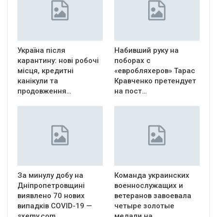
Україна після
Набивший руку на
карантину: нові робочі
поборах с
місця, кредитні
«евробляхеров» Тарас
канікули та
Кравченко претендует
продовження…
на пост…
За минулу добу на
Команда украинских
Дніпропетровщині
военнослужащих и
виявлено 70 нових
ветеранов завоевала
випадків COVID-19 —
четыре золотые
sxemy.com
медали на…