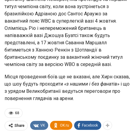
титул чемпіона світу, коли вона зустрінеться з
бразилійкою Адріаною дос Сантос Араужо за
вакантний пояс WBC в суперлегкій вазі 4 жовтня.
Олімпієць Ріо і непереможений британець в
напівважкій вазі Джошуа Буатсі також будуть
представлені, а 17 жовтня Саванна Маршалл
битиметься з Ханною Ренкін з Шотландії в
британському поєдинку за вакантний жіночий титул
чемпіона світу за версією WBO в середній вазі.
Місця проведення боїв ще не вказані, але Хирн сказав,
що шоу будуть проходити
«з нашими і без фанатів»
і що
з урядом Великобританії ведуться переговори про
повернення глядачів на арени.
68
VK
OK.ru
Facebook
Share