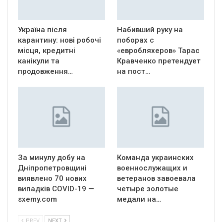
Україна після
Набивший руку на
карантину: нові робочі
поборах с
місця, кредитні
«евробляхеров» Тарас
канікули та
Кравченко претендует
продовження…
на пост…
За минулу добу на
Команда украинских
Дніпропетровщині
военнослужащих и
виявлено 70 нових
ветеранов завоевала
випадків COVID-19 —
четыре золотые
sxemy.com
медали на…
PREV
NEXT