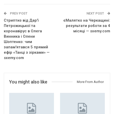
PREV POST
NEXT POST
Стриптиз від Дар'ї
єМалятко на Черкащині:
Петрожицької та
результати роботи за 4
коронавірус в Олега
місяці — sxemy.com
Винника і Олени
Шоптенко: чим
запам'ятався 5 прямий
ефір «Танці з зірками» —
sxemy.com
You might also like
More From Author