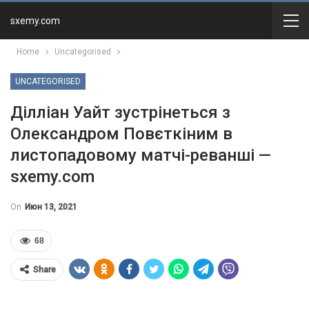
sxemy.com
Home
Uncategorised
UNCATEGORISED
Ділліан Уайт зустрінеться з
Олександром Повєткіним в
листопадовому матчі-реванші —
sxemy.com
On
Июн 13, 2021
68
Share