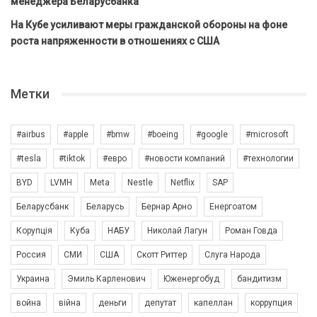
менеджера Беларусбанка
На Кубе усиливают меры гражданской обороны на фоне
роста напряженности в отношениях с США
Метки
#airbus
#apple
#bmw
#boeing
#google
#microsoft
#tesla
#tiktok
#евро
#новости компаний
#технологии
BYD
LVMH
Meta
Nestle
Netflix
SAP
Беларусбанк
Беларусь
Бернар Арно
Енергоатом
Корупція
Куба
НАБУ
Николай Лагун
Роман Говда
Россия
СМИ
США
Скотт Риттер
Слуга Народа
Украина
Эмиль Карленович
Юженергобуд
бандитизм
война
війна
деньги
депутат
капеллан
коррупция