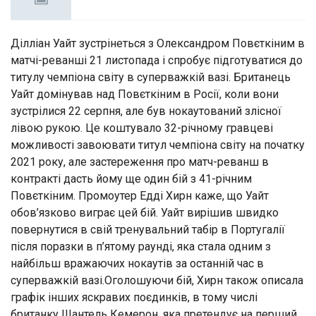
Ділліан Уайт зустрінеться з Олександром Повєткіним в
матчі-реванші 21 листопада і спробує підготуватися до
титулу чемпіона світу в суперважкій вазі. Британець
Уайт домінував над Повєткіним в Росії, коли вони
зустрілися 22 серпня, але був нокаутований злісної
лівою рукою. Це коштувало 32-річному гравцеві
можливості завоювати титул чемпіона світу на початку
2021 року, але застереження про матч-реванш в
контракті дасть йому ще один бій з 41-річним
Повєткіним. Промоутер Едді Хирн каже, що Уайт
обов’язково виграє цей бій. Уайт вирішив швидко
повернутися в свій тренувальний табір в Португалії
після поразки в п’ятому раунді, яка стала одним з
найбільш вражаючих нокаутів за останній час в
суперважкій вазі.Оголошуючи бій, Хирн також описала
графік інших яскравих поєдинків, в тому числі
британку Шантель Кемерон, яка претендує на перший