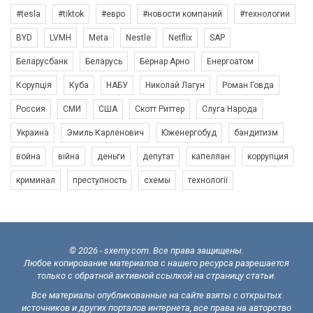
#tesla
#tiktok
#евро
#новости компаний
#технологии
BYD
LVMH
Meta
Nestle
Netflix
SAP
Беларусбанк
Беларусь
Бернар Арно
Енергоатом
Корупція
Куба
НАБУ
Николай Лагун
Роман Говда
Россия
СМИ
США
Скотт Риттер
Слуга Народа
Украина
Эмиль Карленович
Юженергобуд
бандитизм
война
війна
деньги
депутат
капеллан
коррупция
криминал
преступность
схемы
технології
© 2026 - sxemy.com. Все права защищены.
Любое копирование материалов с нашего ресурса разрешается
только с обратной активной ссылкой на страницу статьи.
Все материалы опубликованные на сайте взяты с открытых
источников и других порталов интернета, все права на авторство