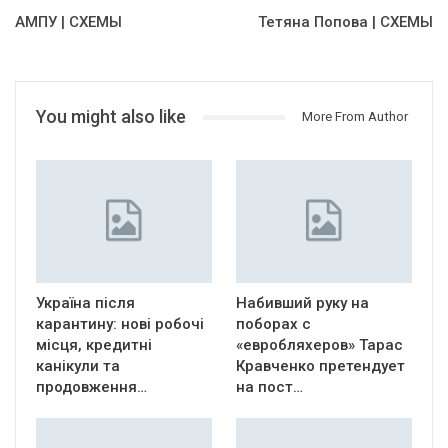
АМПУ | СХЕМЫ
Тетяна Попова | СХЕМЫ
You might also like
More From Author
Україна після
Набивший руку на
карантину: нові робочі
поборах с
місця, кредитні
«евробляхеров» Тарас
канікули та
Кравченко претендует
продовження…
на пост…