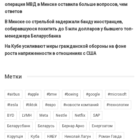
операция МВД в Минске оставила больше вопросов, чем
ответов
В Минске со стрельбой задержали банду иностранцев,
собиравшуюся похитить до 5 млн долларов у бывшего топ-
менеджера Беларусбанка
На Кубе усиливают меры гражданской обороны на фоне
роста напряженности в отношениях с США
Метки
#airbus
#apple
#bmw
#boeing
#google
#microsoft
#tesla
#tiktok
#евро
#новости компаний
#технологии
BYD
LVMH
Meta
Nestle
Netflix
SAP
Беларусбанк
Беларусь
Бернар Арно
Енергоатом
Корупція
Куба
НАБУ
Николай Лагун
Роман Говда