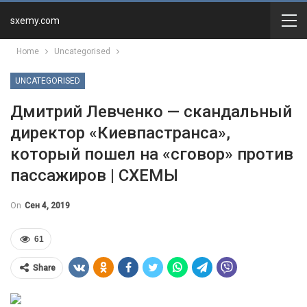
sxemy.com
Home
Uncategorised
UNCATEGORISED
Дмитрий Левченко — скандальный
директор «Киевпастранса»,
который пошел на «сговор» против
пассажиров | СХЕМЫ
On
Сен 4, 2019
61
Share