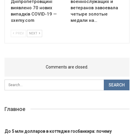
Дніпропетровщині
военнослужащих и
виявлено 70 нових
ветеранов завоевала
випадків COVID-19 —
четыре золотые
sxemy.com
медали на…
PREV
NEXT
Comments are closed.
Главное
До 5 млн долларов в коттедже госбанкира: почему