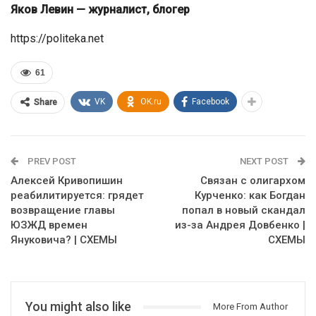
Яков Левин — журналист, блогер
https://politeka.net
61
VK
OK.ru
Facebook
Share
PREV POST
NEXT POST
Алексей Кривопишин
Связан с олигархом
реабилитируется: грядет
Курченко: как Богдан
возвращение главы
попал в новый скандал
ЮЗЖД времен
из-за Андрея Довбенко |
Януковича? | СХЕМЫ
СХЕМЫ
You might also like
More From Author