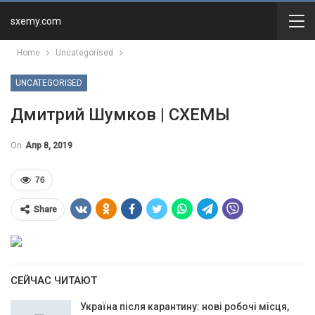
sxemy.com
Home
Uncategorised
UNCATEGORISED
Дмитрий Шумков | СХЕМЫ
On
Апр 8, 2019
76
Share
СЕЙЧАС ЧИТАЮТ
Україна після карантину: нові робочі місця,