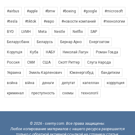
#airbus
#apple
#bmw
#boeing
#google
#microsoft
#tesla
#tiktok
#евро
#новости компаний
#технологии
BYD
LVMH
Meta
Nestle
Netflix
SAP
Беларусбанк
Беларусь
Бернар Арно
Енергоатом
Корупція
Куба
НАБУ
Николай Лагун
Роман Говда
Россия
СМИ
США
Скотт Риттер
Слуга Народа
Украина
Эмиль Карленович
Юженергобуд
бандитизм
война
війна
деньги
депутат
капеллан
коррупция
криминал
преступность
схемы
технології
© 2026 - sxemy.com. Все права защищены.
Любое копирование материалов с нашего ресурса разрешается
только с обратной активной ссылкой на страницу статьи.