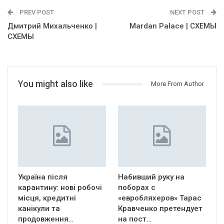
PREV POST
NEXT POST
Дмитрий Михальченко |
Mardan Palace | СХЕМЫ
СХЕМЫ
You might also like
More From Author
Україна після
Набивший руку на
карантину: нові робочі
поборах с
місця, кредитні
«евробляхеров» Тарас
канікули та
Кравченко претендует
продовження…
на пост…