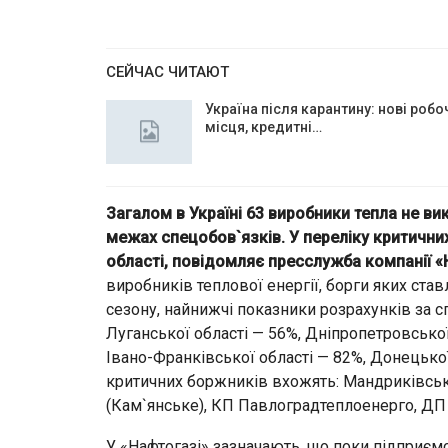
СЕЙЧАС ЧИТАЮТ
Україна після карантину: нові робо
місця, кредитні…
Загалом в Україні 63 виробники тепла не в
межах спецобов`язків. У переліку критични
області, повідомляє пресслужба компанії «
виробників теплової енергії, борги яких ста
сезону, найнижчі показники розрахунків за 
Луганської області — 56%, Дніпропетровської
Івано-Франківської області — 82%, Донецько
критичних боржників вхожять: Мандриківсь
(Кам`янське), КП Павлоградтеплоенерго, ДП
У «Нафтогазі» зазначають, що поки підприємс