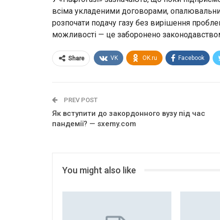
всіма укладеними договорами, опалювальний 
розпочати подачу газу без вирішення пробле
можливості — це заборонено законодавством
VK
OK.ru
Facebook
Share
PREV POST
Як вступити до закордонного вузу під час
пандемії? — sxemy.com
You might also like