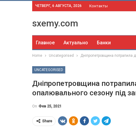
ЧЕТВЕРГ, 6 АВГУСТА, 2026
Контакты
sxemy.com
Главное
Актуально
Банки
Home
Uncategorised
Дніпропетровщина потрапила до
UNCATEGORISED
Дніпропетровщина потрапила
опалювального сезону під з
On
Фев 25, 2021
Share