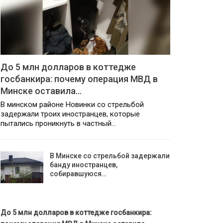
До 5 млн долларов в коттедже
госбанкира: почему операция МВД в
Минске оставила…
В минском районе Новинки со стрельбой
задержали троих иностранцев, которые
пытались проникнуть в частный…
В Минске со стрельбой задержали
банду иностранцев,
собиравшуюся…
До 5 млн долларов в коттедже госбанкира: