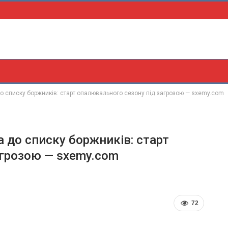
 списку боржників: старт опалювального сезону під загрозою — sxemy.com
 до списку боржників: старт
агрозою — sxemy.com
72