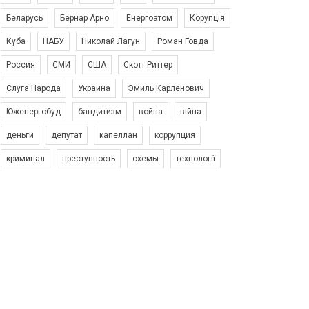
Беларусь
Бернар Арно
Енергоатом
Корупція
Куба
НАБУ
Николай Лагун
Роман Говда
Россия
СМИ
США
Скотт Риттер
Слуга Народа
Украина
Эмиль Карленович
Юженергобуд
бандитизм
война
війна
деньги
депутат
капеллан
коррупция
криминал
преступность
схемы
технології