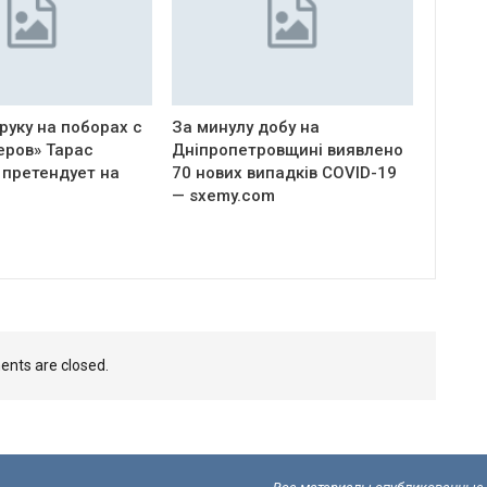
руку на поборах с
За минулу добу на
еров» Тарас
Дніпропетровщині виявлено
 претендует на
70 нових випадків COVID-19
— sxemy.com
nts are closed.