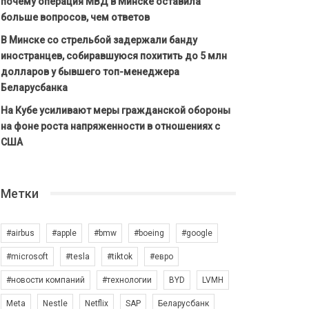
почему операция МВД в Минске оставила
больше вопросов, чем ответов
В Минске со стрельбой задержали банду
иностранцев, собиравшуюся похитить до 5 млн
долларов у бывшего топ-менеджера
Беларусбанка
На Кубе усиливают меры гражданской обороны
на фоне роста напряженности в отношениях с
США
Метки
#airbus
#apple
#bmw
#boeing
#google
#microsoft
#tesla
#tiktok
#евро
#новости компаний
#технологии
BYD
LVMH
Meta
Nestle
Netflix
SAP
Беларусбанк