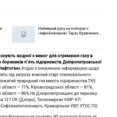
чі
Набивший руку на поборах с
«евробляхеров» Тарас Кравченко…
иконують жодної з вимог для отримання газу в
х боржників п`ять підприємств Дніпропетровської
Нафтогаз».
Згідно з оновленою інформацією щодо
влять під загрозу вчасний старт опалювального
спожитий природний газ мають підприємства ТКЕ
 області — 71%, Кіровоградської області — 81%,
ї області — 86%.На Дніпропетровщині до переліку
ка 127 ОК (Дніпро), Тепломережі КМР КП
 Софіївкатеплоенерго, Криворізьке УВП УТОС ПО.
тва-боржники не сплатять 90 відсотків боргів за