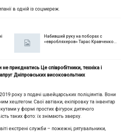
панії в одній із соцмереж.
чі
Набивший руку на поборах с
«евробляхеров» Тарас Кравченко…
и не приєднатись Це співробітники, техніка і
енапруг Дніпровських високовольтних
 2019 року з подачі швейцарських поліціянтів. Вони
им хештегом. Свої автівки, екіпіровку та інвентар
 кутами у формі простих фігурок дитячого
сть таких фото: їх знімають зверху.
іті екстрені служби – пожежні, рятувальники,