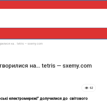
орилися на… tetris — sxemy.com
творилися на… tetris — sxemy.com
62
вські електромережі” долучилися до світового