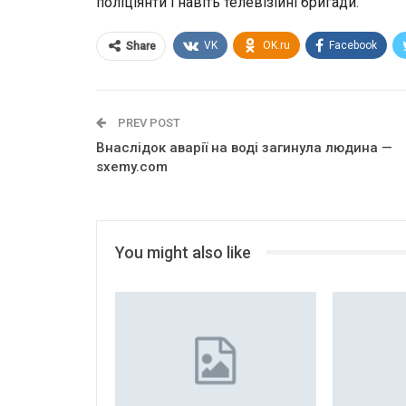
поліціянти і навіть телевізійні бригади.
VK
OK.ru
Facebook
Share
PREV POST
Внаслідок аварії на воді загинула людина —
sxemy.com
You might also like