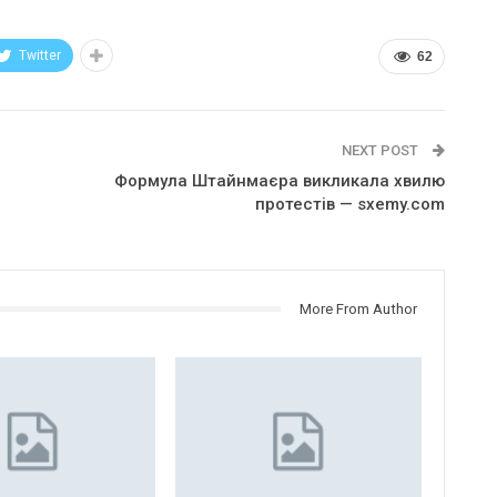
Twitter
62
NEXT POST
Формула Штайнмаєра викликала хвилю
протестів — sxemy.com
More From Author