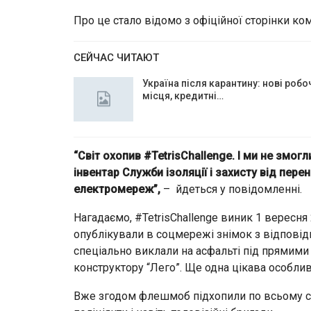
Про це стало відомо з офіційної сторінки ком
СЕЙЧАС ЧИТАЮТ
Україна після карантину: нові робо
місця, кредитні…
“Світ охопив #TetrisChallenge. І ми не змогл
інвентар Служби ізоляції і захисту від пер
електромереж”,
– йдеться у повідомленні.
Нагадаємо, #TetrisChallenge виник 1 вересня
опублікували в соцмережі знімок з відповідн
спеціально виклали на асфальті під прямими
конструктору “Лего”. Ще одна цікава особливі
Вже згодом флешмоб підхопили по всьому св