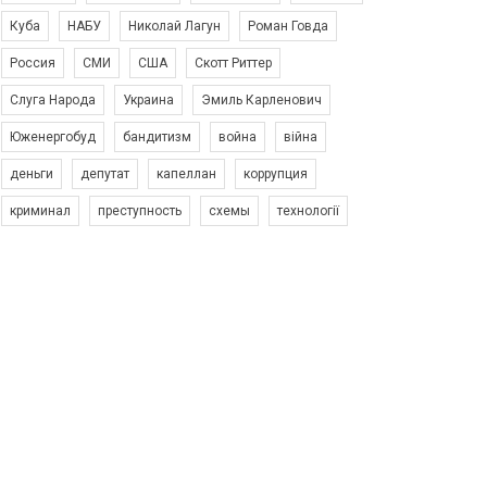
Куба
НАБУ
Николай Лагун
Роман Говда
Россия
СМИ
США
Скотт Риттер
Слуга Народа
Украина
Эмиль Карленович
Юженергобуд
бандитизм
война
війна
деньги
депутат
капеллан
коррупция
криминал
преступность
схемы
технології