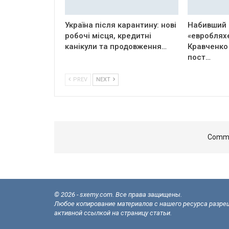
Україна після карантину: нові
Набивший 
робочі місця, кредитні
«евроблях
канікули та продовження…
Кравченко
пост…
PREV
NEXT
Comme
© 2026 - sxemy.com. Все права защищены.
Любое копирование материалов с нашего ресурса разреш
активной ссылкой на страницу статьи.