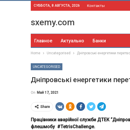
СУББОТА, 8 АВГУСТА, 2026
Контакты
sxemy.com
Главное
Актуально
Банки
Home
Uncategorised
Дніпровські енергетики перетв
UNCATEGORISED
Дніпровські енергетики пере
On
Май 17, 2021
Share
Працівники аварійної служби ДТЕК “Дніпро
флешмобу #TetrisChallenge.