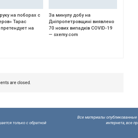
руку на поборах с
За минулу добу на
еров» Тарас
Дніпропетровщині виявлено
 претендует на
70 нових випадків COVID-19
— sxemy.com
nts are closed.
Все материалы опубликованные н
ается только с обратной
интернета, все п