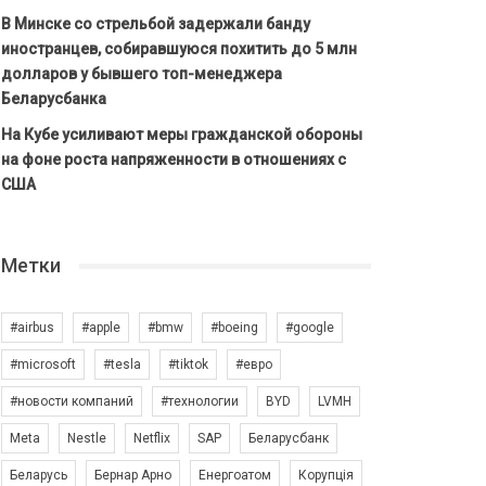
В Минске со стрельбой задержали банду
иностранцев, собиравшуюся похитить до 5 млн
долларов у бывшего топ-менеджера
Беларусбанка
На Кубе усиливают меры гражданской обороны
на фоне роста напряженности в отношениях с
США
Метки
#airbus
#apple
#bmw
#boeing
#google
#microsoft
#tesla
#tiktok
#евро
#новости компаний
#технологии
BYD
LVMH
Meta
Nestle
Netflix
SAP
Беларусбанк
Беларусь
Бернар Арно
Енергоатом
Корупція