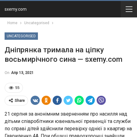
sxemy.com
Home
Uncategorised
UNCATEGORISED
Дніпрянка тримала на ціпку
восьмирічного сина — sxemy.com
On
Апр 13, 2021
55
Share
21 серпня за анонімним зверненням про насилля над
дітьми співробітники ювенальної превенції та служби
по справі дітей здійснили перевірку однієї з квартир на
Гавриленко 4А. При обшуці правоохоронці знайшли