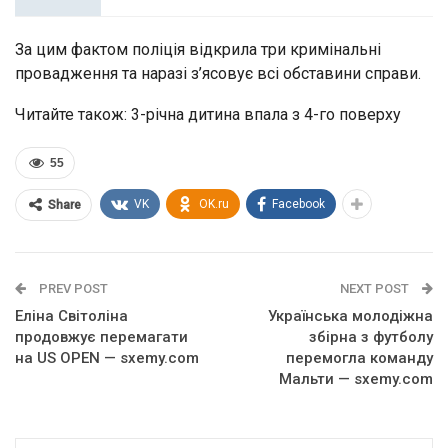
За цим фактом поліція відкрила три кримінальні
провадження та наразі з’ясовує всі обставини справи.
Читайте також: 3-річна дитина впала з 4-го поверху
55
VK
OK.ru
Facebook
Share
PREV POST
NEXT POST
Еліна Світоліна
Українська молодіжна
продовжує перемагати
збірна з футболу
на US OPEN — sxemy.com
перемогла команду
Мальти — sxemy.com