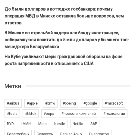
До 5 млн долларов в коттедже госбанкира: почему
операция МВД в Минске оставила больше вопросов, чем
ответов
В Минске со стрельбой задержали банду иностранцев,
собиравшуюся похитить до 5 млн долларов у бывшего топ-
менеджера Беларусбанка
На Кубе усиливают меры гражданской обороны на фоне
роста напряженности в отношениях с США
Метки
#airbus
#apple
#bmw
#boeing
#google
#microsoft
#tesla
#tiktok
#евро
#новости компаний
#технологии
BYD
LVMH
Meta
Nestle
Netflix
SAP
Беларусбанк
Беларусь
Бернар Арно
Енергоатом