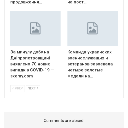
продовження…
на пост…
За минулу добу на
Команда украинских
Дніпропетровщині
военнослужащих и
виявлено 70 нових
ветеранов завоевала
випадків COVID-19 —
четыре золотые
sxemy.com
медали на…
PREV
NEXT
Comments are closed.