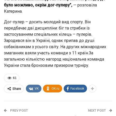
було можливо, окрім дог-пулеру”,
— розповіла
Катерина.
Дог-пулер – досить молодий вид спорту. Він
передбачає дві дисципліни: біг та стрибки із
застосуванням спеціальних кілець – пулерів.
Зародився він в Україні, однак припав до душі
собаківникам з усього світу. На других міжнародних
змаганнях взяли участь команди з 11 країн.За
загальною кількістю нагород національна команда
України стала бронзовим призером турніру.
61
VK
OK.ru
Facebook
Share
PREV POST
NEXT POST