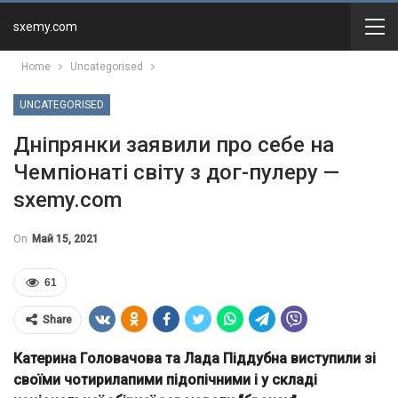
sxemy.com
Home
Uncategorised
UNCATEGORISED
Дніпрянки заявили про себе на
Чемпіонаті світу з дог-пулеру —
sxemy.com
On
Май 15, 2021
61
Share
Катерина Головачова та Лада Піддубна виступили зі
своїми чотирилапими підопічними і у складі