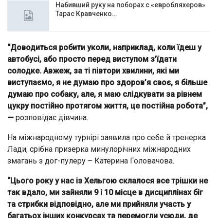
Набивший руку на поборах с «евробляхеров»
Тарас Кравченко…
“Доводиться робити уколи, наприклад, коли їдеш у
автобусі, або просто перед виступом з’їдати
солодке. Авжеж, за ті півтори хвилини, які ми
виступаємо, я не думаю про здоров’я своє, я більше
думаю про собаку, але, я маю слідкувати за рівнем
цукру постійно протягом життя, це постійна робота”,
—
розповідає дівчина.
На міжнародному турнірі заявила про себе й тренерка
Лади, срібна призерка минулорічних міжнародних
змагань з дог-пулеру – Катерина Головачова.
“Цього року у нас із Хельгою склалося все трішки не
так вдало, ми зайняли 9 і 10 місце в дисциплінах біг
та стрибки відповідно, але ми прийняли участь у
багатьох інших конкурсах та перемогли усюди, де