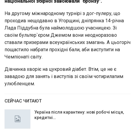
національної збірної завоювали “бронзу”.
На другому міжнародному турнірі з дог-пулеру, що
проходив нещодавно в Угорщині, дніпрянка 14-річна
Лада Піддубна була наймолодшою учасницею. Зі
своїм бультер`єром Джемом вони неодноразово
ставали призерами всеукраїнських змагань. А цьогоріч
пощастило набрати прохідні бали, аби виступити на
Чемпіонаті світу.
Дівчинка хворіє на цукровий діабет. Втім, це не є
завадою для занять і виступів зі своїм чотирилапим
улюбленцем.
СЕЙЧАС ЧИТАЮТ
Україна після карантину: нові робочі місця,
кредитні…