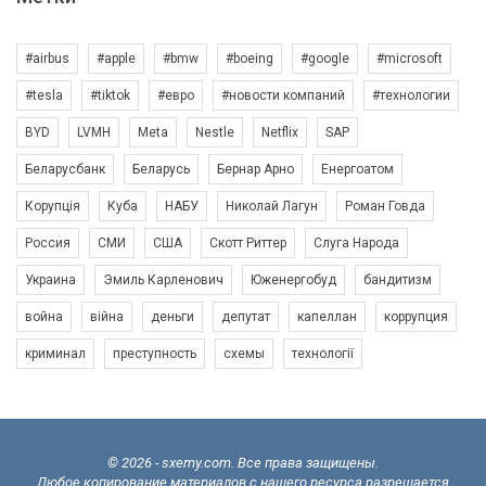
#airbus
#apple
#bmw
#boeing
#google
#microsoft
#tesla
#tiktok
#евро
#новости компаний
#технологии
BYD
LVMH
Meta
Nestle
Netflix
SAP
Беларусбанк
Беларусь
Бернар Арно
Енергоатом
Корупція
Куба
НАБУ
Николай Лагун
Роман Говда
Россия
СМИ
США
Скотт Риттер
Слуга Народа
Украина
Эмиль Карленович
Юженергобуд
бандитизм
война
війна
деньги
депутат
капеллан
коррупция
криминал
преступность
схемы
технології
© 2026 - sxemy.com. Все права защищены.
Любое копирование материалов с нашего ресурса разрешается