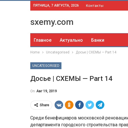
ПЯТНИЦА, 7 АВГУСТА, 2026
Контакты
sxemy.com
Главное
Актуально
Банки
Home
Uncategorised
Досье | СХЕМЫ — Part 14
UNCATEGORISED
Досье | СХЕМЫ — Part 14
On
Авг 19, 2019
Share
Среди бенефициаров московской реновации
департамента городского строительства пр