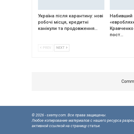
Україна після карантину: нові
Набивший 
робочі місця, кредитні
«евроблях
канікули та продовження…
Кравченко
пост…
PREV
NEXT
Comme
© 2026 - sxemy.com. Все права защищены.
Любое копирование материалов с нашего ресурса разреш
активной ссылкой на страницу статьи.