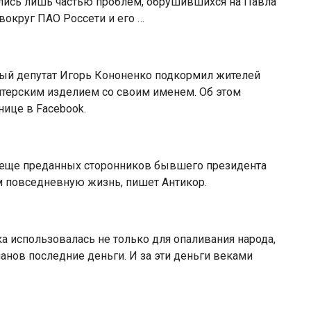
ались лишь частью проблем, обрушившихся на Павла
округ ПАО Россети и его …
ный депутат Игорь Кононенко подкормил жителей
итерским изделием со своим именем. Об этом
нице в Facebook.
ко еще преданных сторонников бывшего президента
 повседневную жизнь, пишет Антикор.
а использовалась не только для опаливания народа,
анов последние деньги. И за эти деньги веками