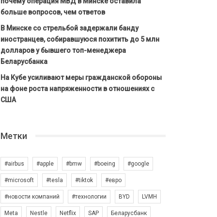
почему операция МВД в Минске оставила
больше вопросов, чем ответов
В Минске со стрельбой задержали банду
иностранцев, собиравшуюся похитить до 5 млн
долларов у бывшего топ-менеджера
Беларусбанка
На Кубе усиливают меры гражданской обороны
на фоне роста напряженности в отношениях с
США
Метки
#airbus
#apple
#bmw
#boeing
#google
#microsoft
#tesla
#tiktok
#евро
#новости компаний
#технологии
BYD
LVMH
Meta
Nestle
Netflix
SAP
Беларусбанк