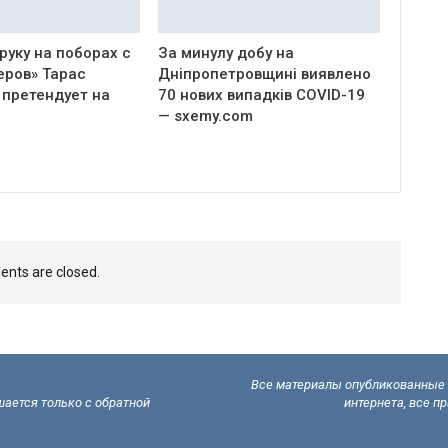
руку на поборах с
За минулу добу на
еров» Тарас
Дніпропетровщині виявлено
 претендует на
70 нових випадків COVID-19
— sxemy.com
nts are closed.
Все материалы опубликованные н
ается только с обратной
интернета, все п