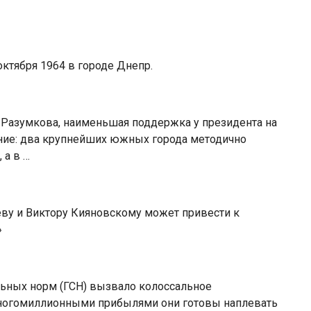
октября 1964 в городе Днепр.
Разумкова, наименьшая поддержка у президента на
ение: два крупнейших южных города методично
 а в …
еву и Виктору Кияновскому может привести к
»
ьных норм (ГСН) вызвало колоссальное
многомиллионными прибылями они готовы наплевать