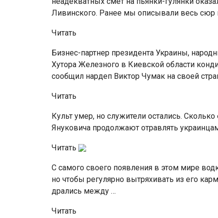
неадекватных смет на пьянки-гулянки оказ
Ливинского. Ранее мы описывали весь сюр в
Читать
Бизнес-партнер президента Украины, народ
Хутора Железного в Киевской области конд
сообщил нардеп Виктор Чумак на своей стра
Читать
Культ умер, но служители остались. Сколь
Януковича продолжают отравлять украинцам
Читать
С самого своего появления в этом мире водк
но чтобы регулярно вытряхивать из его карм
дрались между …
Читать