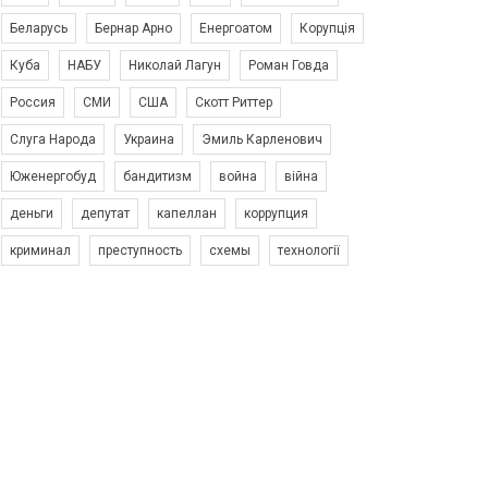
Беларусь
Бернар Арно
Енергоатом
Корупція
Куба
НАБУ
Николай Лагун
Роман Говда
Россия
СМИ
США
Скотт Риттер
Слуга Народа
Украина
Эмиль Карленович
Юженергобуд
бандитизм
война
війна
деньги
депутат
капеллан
коррупция
криминал
преступность
схемы
технології