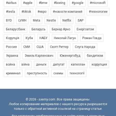
#airbus
#apple
#bmw
#boeing
#google
#microsoft
#tesla
#tiktok
#евро
#новости компаний
#технологии
BYD
LVMH
Meta
Nestle
Netflix
SAP
Беларусбанк
Беларусь
Бернар Арно
Енергоатом
Корупція
Куба
НАБУ
Николай Лагун
Роман Говда
Россия
СМИ
США
Скотт Риттер
Слуга Народа
Украина
Эмиль Карленович
Юженергобуд
бандитизм
война
війна
деньги
депутат
капеллан
коррупция
криминал
преступность
схемы
технології
© 2026 - sxemy.com. Все права защищены.
Любое копирование материалов с нашего ресурса разрешается
только с обратной активной ссылкой на страницу статьи.
Все материалы опубликованные на сайте взяты с открытых