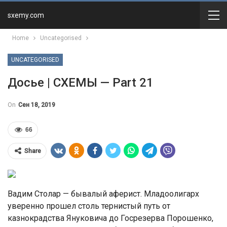
sxemy.com
Home
Uncategorised
UNCATEGORISED
Досье | СХЕМЫ — Part 21
On
Сен 18, 2019
66
Share
Вадим Столар — бывалый аферист. Младоолигарх
уверенно прошел столь тернистый путь от
казнокрадства Януковича до Госрезерва Порошенко,