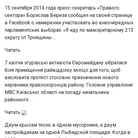
15 сентября 2014 года пресс-секретарь «Правого
сектора» Борислав Береза сообщил на своей странице
в Facebook о намерении участвовать во внеочередных
парламентских выборах: «Я иду по мажоритарному 213
округу от Троещины …
Читать
7 квітня згурівські активісти Євромайдану зібралися
біля приміщення райвідділку міліції для того, щоб
висловити протест стосовно призначення нового
керівника правоохоронців району. Головне управління
МВС Київської області на посаду начальника
районного …
Читать
Двум крысам тесно в одном мусорнике, а двум
застройщикам на одной Лыбидской площади. Когда в