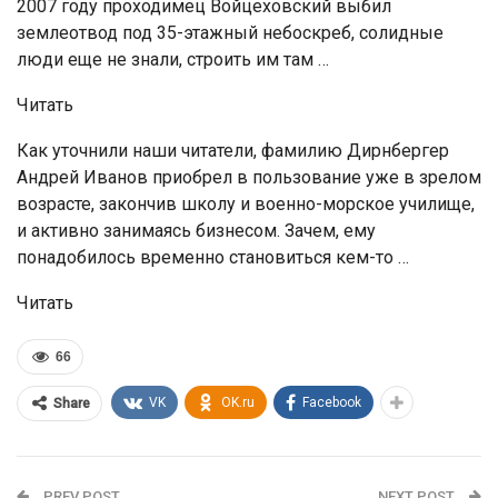
2007 году проходимец Войцеховский выбил
землеотвод под 35-этажный небоскреб, солидные
люди еще не знали, строить им там …
Читать
Как уточнили наши читатели, фамилию Дирнбергер
Андрей Иванов приобрел в пользование уже в зрелом
возрасте, закончив школу и военно-морское училище,
и активно занимаясь бизнесом. Зачем, ему
понадобилось временно становиться кем-то …
Читать
66
VK
OK.ru
Facebook
Share
PREV POST
NEXT POST