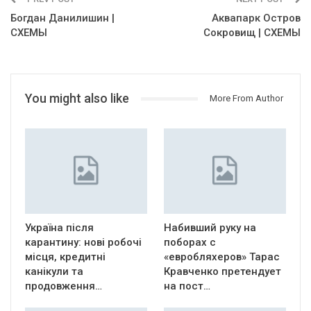
Богдан Данилишин |
Аквапарк Остров
СХЕМЫ
Сокровищ | СХЕМЫ
You might also like
More From Author
Україна після
Набивший руку на
карантину: нові робочі
поборах с
місця, кредитні
«евробляхеров» Тарас
канікули та
Кравченко претендует
продовження…
на пост…